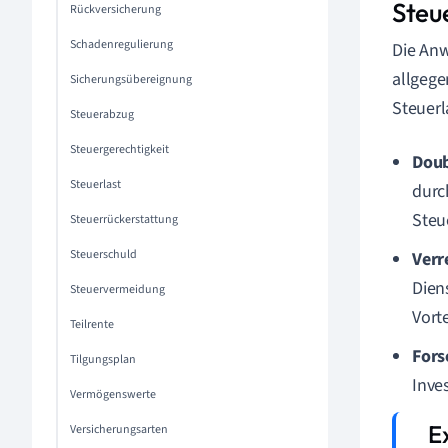
Steu
Rückversicherung
Schadenregulierung
Die Anw
allgeg
Sicherungsübereignung
Steuerl
Steuerabzug
Steuergerechtigkeit
Doub
Steuerlast
durc
Steu
Steuerrückerstattung
Steuerschuld
Verr
Dien
Steuervermeidung
Vorte
Teilrente
Fors
Tilgungsplan
Inve
Vermögenswerte
Versicherungsarten