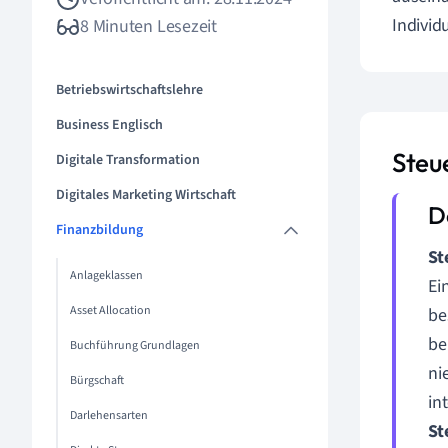
Individ
8 Minuten Lesezeit
Betriebswirtschaftslehre
Business Englisch
Steu
Digitale Transformation
Digitales Marketing Wirtschaft
Finanzbildung
St
Anlageklassen
Ei
Asset Allocation
be
be
Buchführung Grundlagen
ni
Bürgschaft
in
Darlehensarten
St