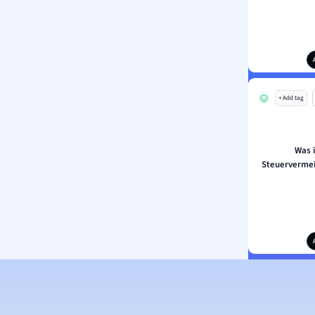
+ Add tag
Was i
Steuervermei