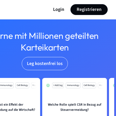
Login
Registrieren
rne mit Millionen geteilten
Karteikarten
Leg kostenfrei los
Immunology
Cell Biology
Mo
+ Add tag
Immunology
Cell Biology
Mo
st ein Effekt der
Welche Rolle spielt CSR in Bezug auf
dung auf die Wirtschaft?
Steuervermeidung?
n