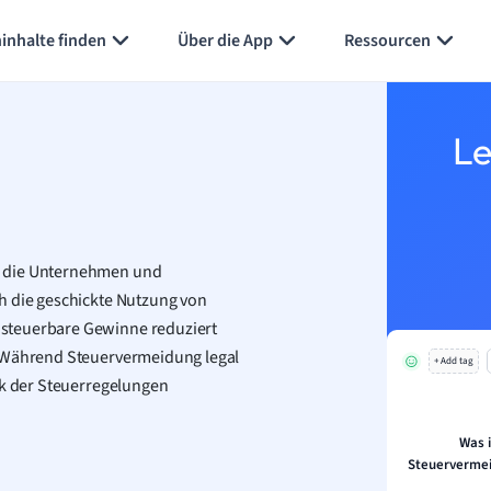
Karteikarten erstellen
Seite zusammenfassen
inhalte finden
Über die App
Ressourcen
Le
, die Unternehmen und
h die geschickte Nutzung von
 steuerbare Gewinne reduziert
. Während Steuervermeidung legal
+ Add tag
ck der Steuerregelungen
Was i
Steuervermei