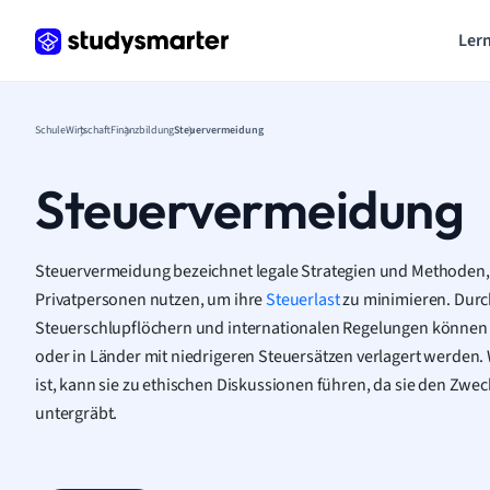
Lern
Schule
Wirtschaft
Finanzbildung
Steuervermeidung
Steuervermeidung
Steuervermeidung bezeichnet legale Strategien und Methoden
Privatpersonen nutzen, um ihre
Steuerlast
zu minimieren. Durc
Steuerschlupflöchern und internationalen Regelungen können
oder in Länder mit niedrigeren Steuersätzen verlagert werden
ist, kann sie zu ethischen Diskussionen führen, da sie den Zwe
untergräbt.