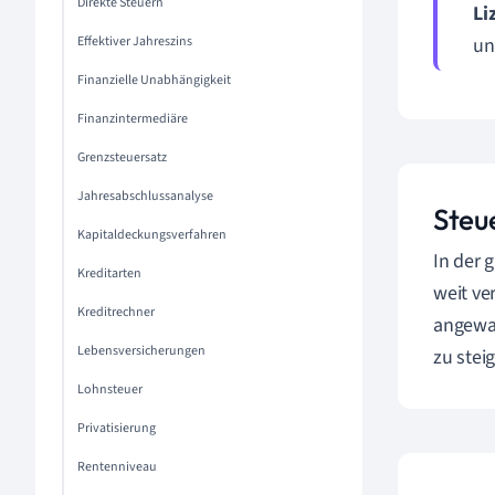
Direkte Steuern
Li
Effektiver Jahreszins
un
Finanzielle Unabhängigkeit
Finanzintermediäre
Grenzsteuersatz
Jahresabschlussanalyse
Steu
Kapitaldeckungsverfahren
In der 
Kreditarten
weit ve
Kreditrechner
angewan
Lebensversicherungen
zu stei
Lohnsteuer
Privatisierung
Rentenniveau