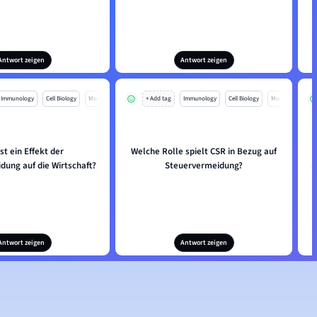
Antwort zeigen
Antwort zeigen
Immunology
Cell Biology
Mo
+ Add tag
Immunology
Cell Biology
Mo
st ein Effekt der
Welche Rolle spielt CSR in Bezug auf
dung auf die Wirtschaft?
Steuervermeidung?
n
Antwort zeigen
Antwort zeigen