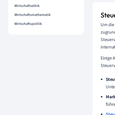
Wirtschaftsethik
Steu
Wirtschaftsmathematik
Wirtschaftspolitik
Um di
zugrun
Steuerv
interna
Einige 
Steuerv
Steu
Unte
Mark
führ
Steu