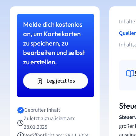
Inhalte
Melde dich kostenlos
an, um Karteikarten
Quelle
zu speichern, zu
Inhalts
bearbeiten und selbst
zu erstellen.
Leg jetzt los
Steu
Geprüfter Inhalt
Steuer
Zuletzt aktualisiert am:
großer 
28.01.2025
auseina
Veröffentlicht am: 28.11.2024