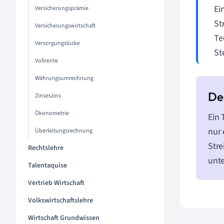
Ei
Versicherungsprämie
St
Versicherungswirtschaft
Te
Versorgungslücke
St
Vollrente
Währungsumrechnung
Zinseszins
Ökonometrie
Ein 
nur 
Überleitungsrechnung
Stre
Rechtslehre
unte
Talentaquise
Vertrieb Wirtschaft
Volkswirtschaftslehre
Wirtschaft Grundwissen