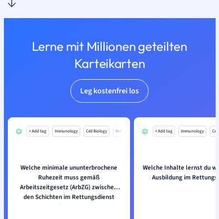
Lerne mit Millionen geteilten
Karteikarten
Leg kostenfrei los
+ Add tag
Immunology
Cell Biology
Mo
+ Add tag
Immunology
Cell
Welche minimale ununterbrochene
Welche Inhalte lernst du w
Ruhezeit muss gemäß
Ausbildung im Rettungs
Arbeitszeitgesetz (ArbZG) zwischen
den Schichten im Rettungsdienst
liegen?