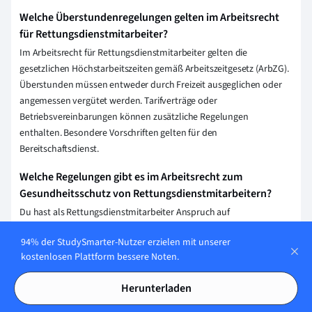
Welche Überstundenregelungen gelten im Arbeitsrecht
für Rettungsdienstmitarbeiter?
Im Arbeitsrecht für Rettungsdienstmitarbeiter gelten die
gesetzlichen Höchstarbeitszeiten gemäß Arbeitszeitgesetz (ArbZG).
Überstunden müssen entweder durch Freizeit ausgeglichen oder
angemessen vergütet werden. Tarifverträge oder
Betriebsvereinbarungen können zusätzliche Regelungen
enthalten. Besondere Vorschriften gelten für den
Bereitschaftsdienst.
Welche Regelungen gibt es im Arbeitsrecht zum
Gesundheitsschutz von Rettungsdienstmitarbeitern?
Du hast als Rettungsdienstmitarbeiter Anspruch auf
Gesundheitsschutz nach dem Arbeitszeitgesetz (ArbZG) und der
94% der StudySmarter-Nutzer erzielen mit unserer
Arbeitsstättenverordnung (ArbStättV). Dazu gehören Regelungen
kostenlosen Plattform bessere Noten.
zu Arbeits- und Ruhezeiten sowie zu einem sicheren und
gesundheitsgerechten Arbeitsplatz. Spezielle
Herunterladen
Erholungsbedingungen und Maßnahmen zum Infektionsschutz
müssen ebenfalls eingehalten werden.