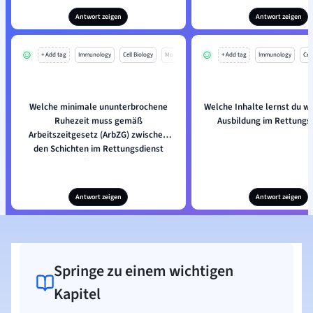
Antwort zeigen
Antwort zeigen
+ Add tag
Immunology
Cell Biology
Mo
+ Add tag
Immunology
Cell
Welche minimale ununterbrochene
Welche Inhalte lernst du w
Ruhezeit muss gemäß
Ausbildung im Rettungs
Arbeitszeitgesetz (ArbZG) zwischen
den Schichten im Rettungsdienst
liegen?
Antwort zeigen
Antwort zeigen
Springe zu einem wichtigen
Kapitel