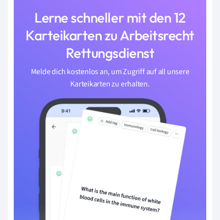
Lerne schneller mit den 12
Karteikarten zu Arbeitsrecht
Rettungsdienst
Melde dich kostenlos an, um Zugriff auf all unsere
Karteikarten zu erhalten.