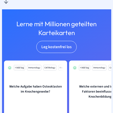
Lerne mit Millionen geteilten
Karteikarten
Leg kostenfrei los
+ Add tag
Immunology
Cell Biology
Mo
+ Add tag
Immunology
Cell
Welche Aufgabe haben Osteoklasten
Welche externen und in
im Knochengewebe?
Faktoren beeinflusse
Knochenbildung?