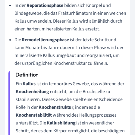
In der
Reparationsphase
bilden sich Knorpel und
Bindegewebe, die das Frakturhämatom in einen weichen
Kallus umwandeln. Dieser Kallus wird allmählich durch
einen harten, mineralisierten Kallus ersetzt.
Die
Remodellierungsphase
ist der letzte Schritt und
kann Monate bis Jahre dauern. In dieser Phase wird der
mineralisierte Kallus umgebaut und reorganisiert, um
der ursprünglichen Knochenstruktur zu ähneln.
Ein
Kallus
ist ein temporäres Gewebe, das während der
Knochenheilung
entsteht, um die Bruchstelle zu
stabilisieren. Dieses Gewebe spielt eine entscheidende
Rolle in der
Knochenstruktur
, indem es die
Knochenstabilität
während des Heilungsprozesses
unterstützt. Die
Kallusbildung
ist ein wesentlicher
Schritt, der es dem Körper ermöglicht, die beschädigten