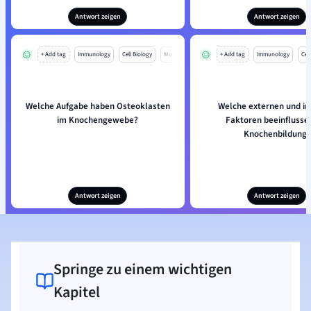
Antwort zeigen
Antwort zeigen
+ Add tag
Immunology
Cell Biology
Mo
+ Add tag
Immunology
Cell
Welche Aufgabe haben Osteoklasten
Welche externen und in
im Knochengewebe?
Faktoren beeinflusse
Knochenbildung?
Antwort zeigen
Antwort zeigen
Springe zu einem wichtigen
Kapitel