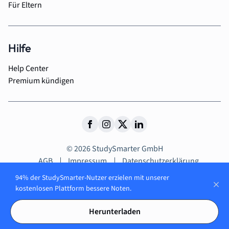
Für Eltern
Hilfe
Help Center
Premium kündigen
© 2026 StudySmarter GmbH
AGB
Impressum
Datenschutzerklärung
94% der StudySmarter-Nutzer erzielen mit unserer
kostenlosen Plattform bessere Noten.
Entdecke über
Herunterladen
50 Millionen