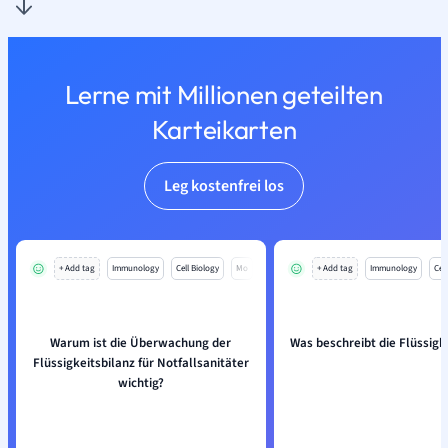
Lerne mit Millionen geteilten
Karteikarten
Leg kostenfrei los
+ Add tag
Immunology
Cell Biology
Mo
+ Add tag
Immunology
Cell
Warum ist die Überwachung der
Was beschreibt die Flüssigk
Flüssigkeitsbilanz für Notfallsanitäter
wichtig?