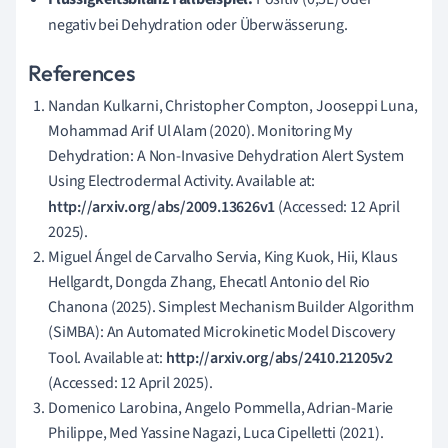
negativ bei Dehydration oder Überwässerung.
References
Nandan Kulkarni, Christopher Compton, Jooseppi Luna,
Mohammad Arif Ul Alam (2020). Monitoring My
Dehydration: A Non-Invasive Dehydration Alert System
Using Electrodermal Activity. Available at:
http://arxiv.org/abs/2009.13626v1
(Accessed: 12 April
2025).
Miguel Ángel de Carvalho Servia, King Kuok, Hii, Klaus
Hellgardt, Dongda Zhang, Ehecatl Antonio del Rio
Chanona (2025). Simplest Mechanism Builder Algorithm
(SiMBA): An Automated Microkinetic Model Discovery
Tool. Available at:
http://arxiv.org/abs/2410.21205v2
(Accessed: 12 April 2025).
Domenico Larobina, Angelo Pommella, Adrian-Marie
Philippe, Med Yassine Nagazi, Luca Cipelletti (2021).