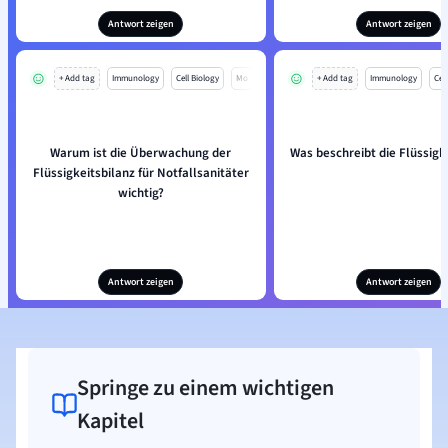
Antwort zeigen
Antwort zeigen
+ Add tag
Immunology
Cell Biology
Mo
+ Add tag
Immunology
Cell
Warum ist die Überwachung der
Was beschreibt die Flüssigk
Flüssigkeitsbilanz für Notfallsanitäter
wichtig?
Antwort zeigen
Antwort zeigen
Springe zu einem wichtigen
Kapitel