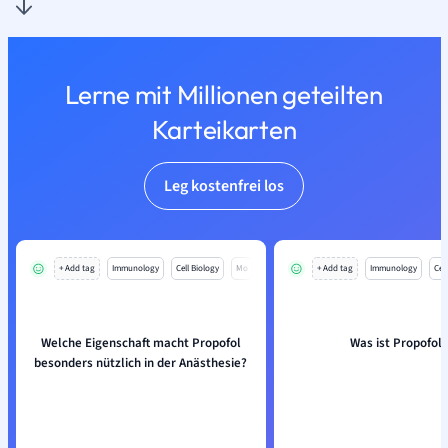
Lerne mit Millionen geteilten
Karteikarten
Leg kostenfrei los
+ Add tag
Immunology
Cell Biology
Mo
+ Add tag
Immunology
Cell
Welche Eigenschaft macht Propofol
Was ist Propofol?
besonders nützlich in der Anästhesie?