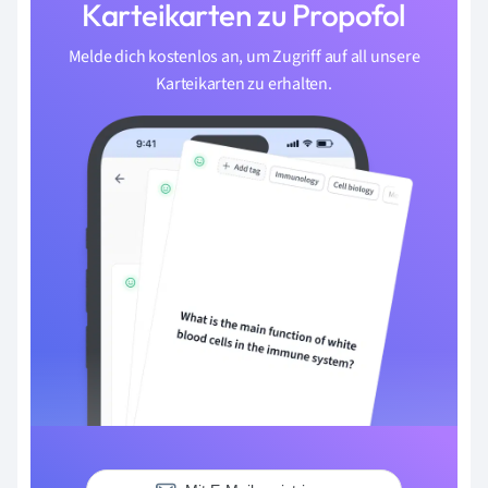
Karteikarten zu Propofol
Melde dich kostenlos an, um Zugriff auf all unsere
Karteikarten zu erhalten.