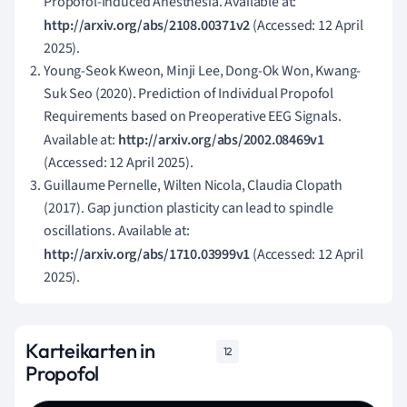
Propofol-Induced Anesthesia. Available at:
http://arxiv.org/abs/2108.00371v2
(Accessed: 12 April
2025).
Young-Seok Kweon, Minji Lee, Dong-Ok Won, Kwang-
Suk Seo (2020). Prediction of Individual Propofol
Requirements based on Preoperative EEG Signals.
Available at:
http://arxiv.org/abs/2002.08469v1
(Accessed: 12 April 2025).
Guillaume Pernelle, Wilten Nicola, Claudia Clopath
(2017). Gap junction plasticity can lead to spindle
oscillations. Available at:
http://arxiv.org/abs/1710.03999v1
(Accessed: 12 April
2025).
Karteikarten in
12
Propofol