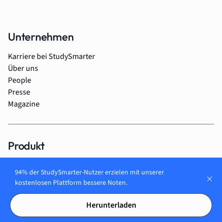
Unternehmen
Karriere bei StudySmarter
Über uns
People
Presse
Magazine
Produkt
Für Studierende
94% der StudySmarter-Nutzer erzielen mit unserer
Für Schüler*innen
kostenlosen Plattform bessere Noten.
Für Auszubildende
Für Unternehmen
Herunterladen
Für Lehrer*innen