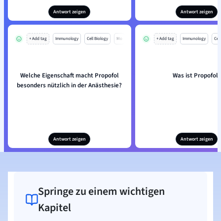
Antwort zeigen
Antwort zeigen
+ Add tag
Immunology
Cell Biology
Mo
+ Add tag
Immunology
Cell
Welche Eigenschaft macht Propofol
Was ist Propofol?
besonders nützlich in der Anästhesie?
Antwort zeigen
Antwort zeigen
Springe zu einem wichtigen
Kapitel