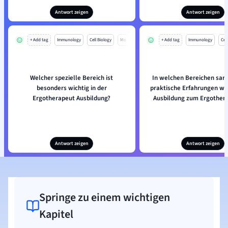
Antwort zeigen
Antwort zeigen
+ Add tag
Immunology
Cell Biology
Mo
+ Add tag
Immunology
Cell
Welcher spezielle Bereich ist
In welchen Bereichen sa
besonders wichtig in der
praktische Erfahrungen wä
Ergotherapeut Ausbildung?
Ausbildung zum Ergother
Antwort zeigen
Antwort zeigen
Springe zu einem wichtigen
Kapitel