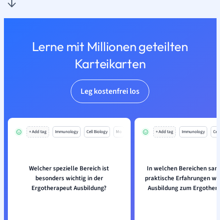
Lerne mit Millionen geteilten
Karteikarten
Leg kostenfrei los
+ Add tag
Immunology
Cell Biology
Mo
+ Add tag
Immunology
Cell
Welcher spezielle Bereich ist
In welchen Bereichen sa
besonders wichtig in der
praktische Erfahrungen wä
Ergotherapeut Ausbildung?
Ausbildung zum Ergother