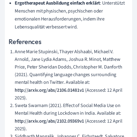
Ergotherapeut Ausbildung einfach erklärt
: Unterstützt
Menschen mit physischen, psychischen oder
emotionalen Herausforderungen, indem ihre
Lebensqualität verbessert wird.
References
Anne Marie Stupinski, Thayer Alshaabi, Michael V.
Arnold, Jane Lydia Adams, Joshua R. Minot, Matthew
Price, Peter Sheridan Dodds, Christopher M. Danforth
(2021). Quantifying language changes surrounding
mental health on Twitter. Available at:
http://arxiv.org/abs/2106.01481v1
(Accessed: 12 April
2025).
Sweta Swarnam (2021). Effect of Social Media Use on
Mental Health during Lockdown in India. Available at:
http://arxiv.org/abs/2102.09369v1
(Accessed: 12 April
2025).
Siddharth Mangalik, Johannes C. Eichstaedt, Salvatore