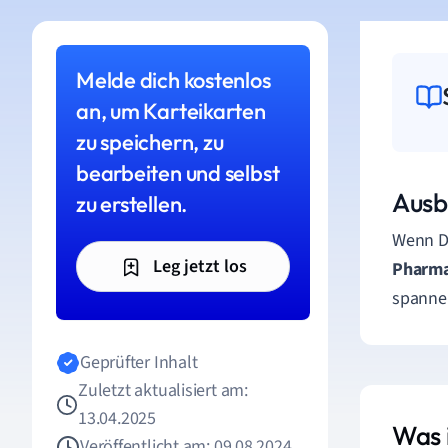
Melde dich kostenlos
an, um Karteikarten
zu speichern, zu
bearbeiten und selbst
Ausb
zu erstellen.
Wenn Du
Leg jetzt los
Pharm
spannen
Geprüfter Inhalt
Zuletzt aktualisiert am:
13.04.2025
Was 
Veröffentlicht am: 09.08.2024