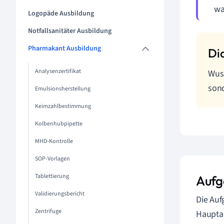
wa
Logopäde Ausbildung
Notfallsanitäter Ausbildung
Pharmakant Ausbildung
Analysenzertifikat
Wuss
son
Emulsionsherstellung
Keimzahlbestimmung
Kolbenhubpipette
MHD-Kontrolle
SOP-Vorlagen
Tablettierung
Aufg
Validierungsbericht
Die Auf
Zentrifuge
Haupta