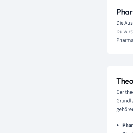
Phar
Die Aus
Du wirs
Pharmai
Theo
Der the
Grundl
gehöre
Phar