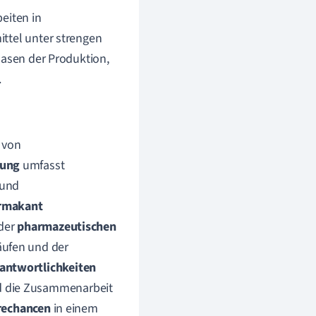
beiten in
ttel unter strengen
hasen der Produktion,
.
n von
dung
umfasst
 und
rmakant
 der
pharmazeutischen
äufen und der
antwortlichkeiten
d die Zusammenarbeit
rechancen
in einem