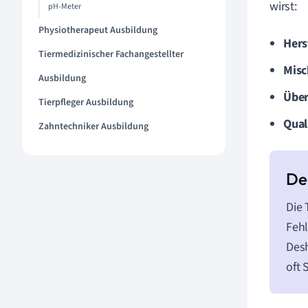
wirst:
pH-Meter
Physiotherapeut Ausbildung
Hers
Tiermedizinischer Fachangestellter
Misc
Ausbildung
Über
Tierpfleger Ausbildung
Qual
Zahntechniker Ausbildung
Die 
Fehl
Desh
oft 