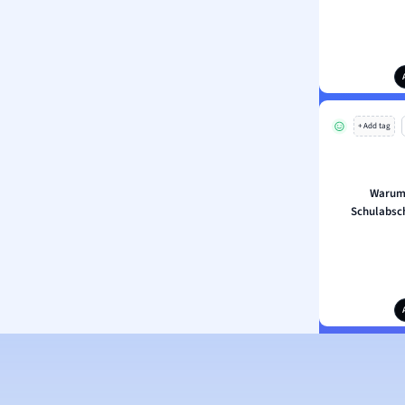
+ Add tag
Warum 
Schulabsch