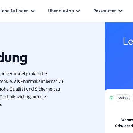
inhalte finden
Über die App
Ressourcen
Le
dung
und verbindet praktische
schule. Als Pharmakant lernst Du,
hohe Qualität und Sicherheit zu
Technik wichtig, um die
+ Add tag
n.
Warum 
Schulabsch