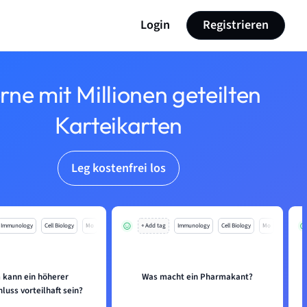
Login
Registrieren
rne mit Millionen geteilten
Karteikarten
Leg kostenfrei los
Immunology
Cell Biology
Mo
+ Add tag
Immunology
Cell Biology
Mo
kann ein höherer
Was macht ein Pharmakant?
luss vorteilhaft sein?