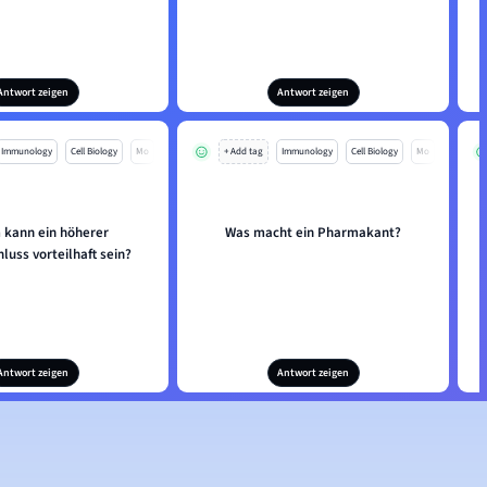
Antwort zeigen
Antwort zeigen
Immunology
Cell Biology
Mo
+ Add tag
Immunology
Cell Biology
Mo
kann ein höherer
Was macht ein Pharmakant?
luss vorteilhaft sein?
Antwort zeigen
Antwort zeigen