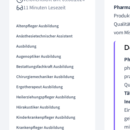
Pharm
11 Minuten Lesezeit
Produkt
Qualitä
Altenpfleger Ausbildung
vom Mis
Anästhesietechnischer Assistent
Ausbildung
Augenoptiker Ausbildung
Ph
Bestattungsfachkraft Ausbildung
ph
pr
Chirurgiemechaniker Ausbildung
Qu
Ergotherapeut Ausbildung
Tä
Heilerziehungspfleger Ausbildung
In
Hörakustiker Ausbildung
Ei
Kinderkrankenpfleger Ausbildung
ge
mi
Krankenpfleger Ausbildung