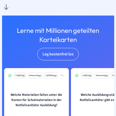
Lerne mit Millionen geteilten
Karteikarten
Leg kostenfrei los
+ Add tag
Immunology
Cell Biology
Mo
+ Add tag
Immunology
Cell
Welche Materialien fallen unter die
Welche Ausbildungsstät
Kosten für Schulmaterialien in der
Notfallsanitäter gibt es
Notfallsanitäter Ausbildung?