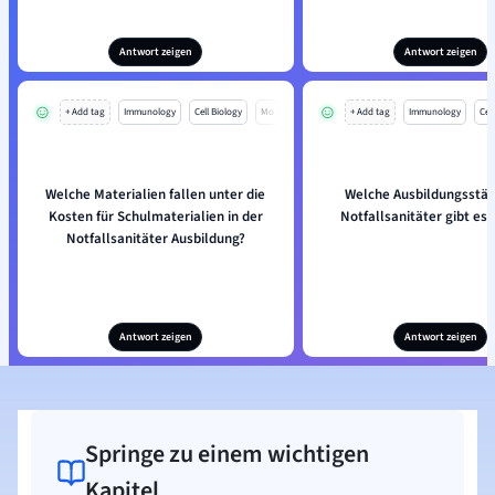
Antwort zeigen
Antwort zeigen
+ Add tag
Immunology
Cell Biology
Mo
+ Add tag
Immunology
Cell
Welche Materialien fallen unter die
Welche Ausbildungsstät
Kosten für Schulmaterialien in der
Notfallsanitäter gibt es
Notfallsanitäter Ausbildung?
Antwort zeigen
Antwort zeigen
Springe zu einem wichtigen
Kapitel