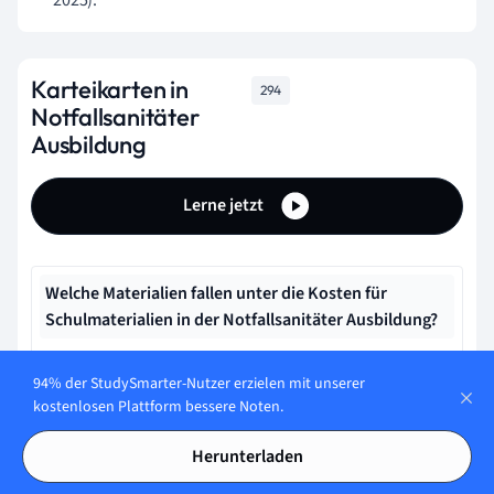
2025).
Karteikarten in
294
Notfallsanitäter
Ausbildung
Lerne jetzt
Welche Materialien fallen unter die Kosten für
Schulmaterialien in der Notfallsanitäter Ausbildung?
Nur Materialien für den praktischen Unterricht
94% der StudySmarter-Nutzer erzielen mit unserer
kostenlosen Plattform bessere Noten.
Welche Ausbildungsstätten für Notfallsanitäter gibt
Herunterladen
es in NRW?