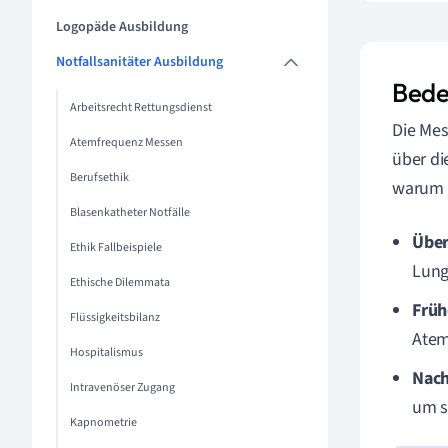
Logopäde Ausbildung
Notfallsanitäter Ausbildung
Bede
Arbeitsrecht Rettungsdienst
Die Mes
Atemfrequenz Messen
über di
Berufsethik
warum d
Blasenkatheter Notfälle
Über
Ethik Fallbeispiele
Lung
Ethische Dilemmata
Früh
Flüssigkeitsbilanz
Atem
Hospitalismus
Nach
Intravenöser Zugang
um s
Kapnometrie