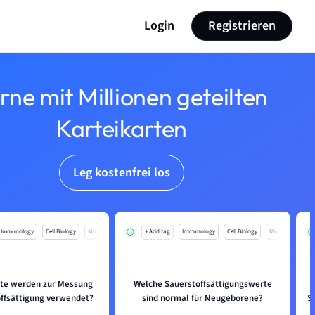
Login
Registrieren
rne mit Millionen geteilten
Karteikarten
Leg kostenfrei los
Immunology
Cell Biology
Mo
+ Add tag
Immunology
Cell Biology
Mo
te werden zur Messung
Welche Sauerstoffsättigungswerte
offsättigung verwendet?
sind normal für Neugeborene?
S