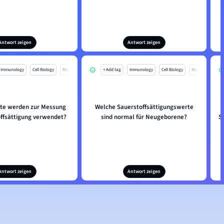
Antwort zeigen
Antwort zeigen
Immunology
Cell Biology
Mo
+ Add tag
Immunology
Cell Biology
Mo
te werden zur Messung
Welche Sauerstoffsättigungswerte
offsättigung verwendet?
sind normal für Neugeborene?
S
Antwort zeigen
Antwort zeigen