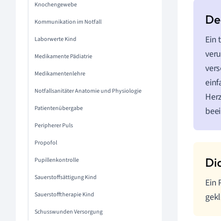
Knochengewebe
Kommunikation im Notfall
Ein 
Laborwerte Kind
veru
Medikamente Pädiatrie
vers
Medikamentenlehre
einf
Notfallsanitäter Anatomie und Physiologie
Herz
Patientenübergabe
beei
Peripherer Puls
Propofol
Pupillenkontrolle
Sauerstoffsättigung Kind
Ein 
Sauerstofftherapie Kind
gekl
Schusswunden Versorgung