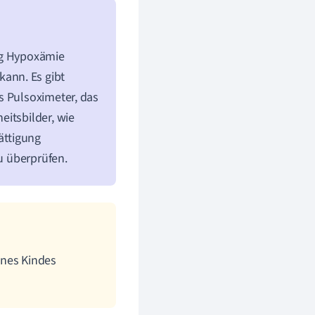
ung Hypoxämie
ann. Es gibt
s Pulsoximeter, das
eitsbilder, wie
ättigung
zu überprüfen.
eines Kindes