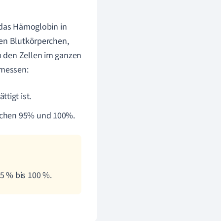
n das Hämoglobin in
ten Blutkörperchen,
u den Zellen im ganzen
emessen:
tigt ist.
ischen 95% und 100%.
95 % bis 100 %.