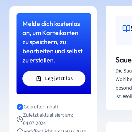
Melde dich kostenlos
an, um Karteikarten
zu speichern, zu
bearbeiten und selbst
Saue
zu erstellen.
Die Sau
Leg jetzt los
Wohlbef
besonde
ist. Wo
Geprüfter Inhalt
Zuletzt aktualisiert am:
04.07.2024
Veröffentlicht am: 04.07.2024