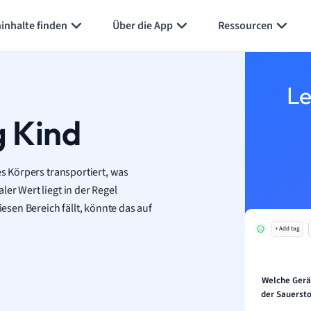
inhalte finden
Über die App
Ressourcen
Le
g Kind
es Körpers transportiert, was
er Wert liegt in der Regel
sen Bereich fällt, könnte das auf
+ Add tag
Welche Gerä
der Sauerst