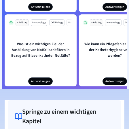
Antwort zeigen
Antwort zeigen
+ Add tag
Immunology
Cell Biology
Mo
+ Add tag
Immunology
Cell
Was ist ein wichtiges Ziel der
Wie kann ein Pflegefehler h
Ausbildung von Notfallsanitätern in
der Katheterhygiene ve
Bezug auf Blasenkatheter Notfälle?
werden?
Antwort zeigen
Antwort zeigen
Springe zu einem wichtigen
Kapitel