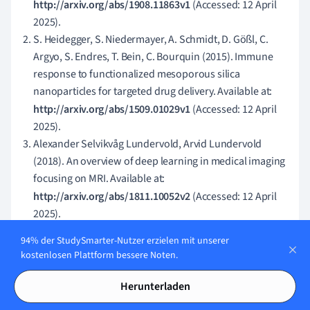
http://arxiv.org/abs/1908.11863v1
(Accessed: 12 April
2025).
S. Heidegger, S. Niedermayer, A. Schmidt, D. Gößl, C.
Argyo, S. Endres, T. Bein, C. Bourquin (2015). Immune
response to functionalized mesoporous silica
nanoparticles for targeted drug delivery. Available at:
http://arxiv.org/abs/1509.01029v1
(Accessed: 12 April
2025).
Alexander Selvikvåg Lundervold, Arvid Lundervold
(2018). An overview of deep learning in medical imaging
focusing on MRI. Available at:
http://arxiv.org/abs/1811.10052v2
(Accessed: 12 April
2025).
94% der StudySmarter-Nutzer erzielen mit unserer
kostenlosen Plattform bessere Noten.
Karteikarten in
12
Blasenkatheter
Herunterladen
Notfälle