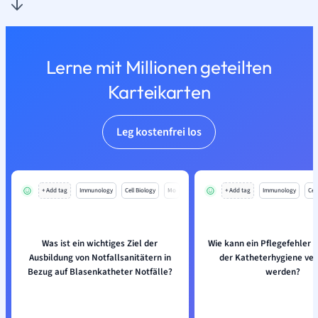
Lerne mit Millionen geteilten
Karteikarten
Leg kostenfrei los
+ Add tag
Immunology
Cell Biology
Mo
+ Add tag
Immunology
Cell
Was ist ein wichtiges Ziel der
Wie kann ein Pflegefehler h
Ausbildung von Notfallsanitätern in
der Katheterhygiene ve
Bezug auf Blasenkatheter Notfälle?
werden?