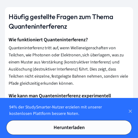
Häufig gestellte Fragen zum Thema
Quanteninterferenz
Wie funktioniert Quanteninterferenz?
Quanteninterferenz tritt auf, wenn Welleneigenschaften von
Teilchen, wie Photonen oder Elektronen, sich überlagern, was zu
einem Muster aus Verstärkung (konstruktiver Interferenz) und
Auslöschung (destruktiver Interferenz) führt. Dies zeigt, dass
Teilchen nicht einzelne, festgelegte Bahnen nehmen, sondern viele
Pfade gleichzeitig erkunden können.
Wie kann man Quanteninterferenz experimentell
nachweisen?
94% der StudySmarter-Nutzer erzielen mit unserer
Quanteninterferenz lässt sich experimentell durch das
kostenlosen Plattform bessere Noten.
Doppelspalt-Experiment nachweisen. Dabei sendet man einzelne
Photonen, Elektronen oder Atome auf eine Barriere mit zwei
Herunterladen
Spalten. Auf dem Detektorhintergrund bildet sich ein