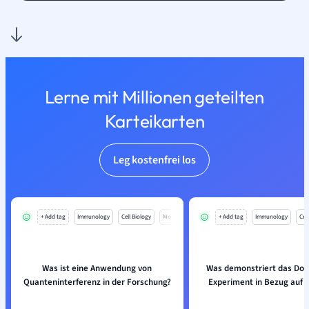
Lerne mit Millionen geteilten
Karteikarten
Leg kostenfrei los
+ Add tag
Immunology
Cell Biology
Mo
+ Add tag
Immunology
Cell
Was ist eine Anwendung von
Was demonstriert das Dop
Quanteninterferenz in der Forschung?
Experiment in Bezug auf 