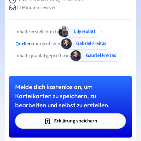
11 Minuten Lesezeit
Lily Hulatt
Inhalte erstellt durch
Gabriel Freitas
Quellen
überprüft von
Gabriel Freitas
Inhaltsqualität geprüft von
Melde dich kostenlos an, um
Karteikarten zu speichern, zu
bearbeiten und selbst zu erstellen.
Erklärung speichern