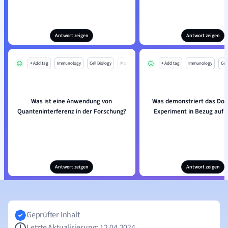
Antwort zeigen
Antwort zeigen
+ Add tag
Immunology
Cell Biology
Mo
+ Add tag
Immunology
Cell
Was ist eine Anwendung von
Was demonstriert das Dop
Quanteninterferenz in der Forschung?
Experiment in Bezug auf 
Antwort zeigen
Antwort zeigen
Geprüfter Inhalt
Letzte Aktualisierung: 12.04.2024