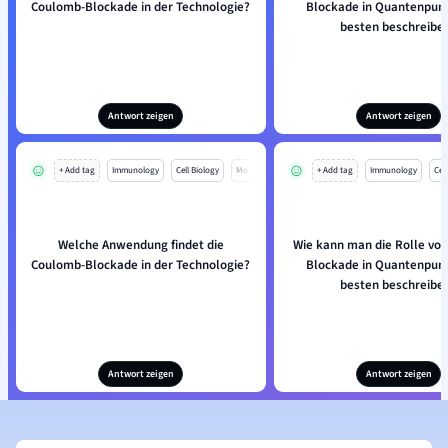
Coulomb-Blockade in der Technologie?
Blockade in Quantenpun
besten beschreibe
Antwort zeigen
Antwort zeigen
+ Add tag
Immunology
Cell Biology
Mo
+ Add tag
Immunology
Cell
Welche Anwendung findet die
Wie kann man die Rolle vo
Coulomb-Blockade in der Technologie?
Blockade in Quantenpun
besten beschreibe
Antwort zeigen
Antwort zeigen