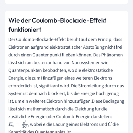
Wie der Coulomb-Blockade-Effekt
funktioniert
Der Coulomb-Blockade-Effekt beruht auf dem Prinzip, dass
Elektronen aufgrund elektrostatischer Abstoßung nicht frei
durch einen Quantenpunkt fließen können. Das Phänomen
lässt sich am besten anhand von Nanosystemen wie
Quantenpunkten beobachten, wo die elektrostatische
Energie, die zum Hinzufügen eines weiteren Elektrons
erforderlich ist, signifikant wird. Die Stromleitung durch das
System ist demnach blockiert, bis die Energie hoch genug
ist, um ein weiteres Elektron hinzuzufügen.Diese Bedingung
lässt sich mathematisch durch die Gleichung für die
zusätzliche Energie oder Coulomb-Energie darstellen:
, wobei
die Ladung eines Elektrons und
die
E
c
=
e
2
2
C
e
C
Kapazität des Quantenpunkts ist.