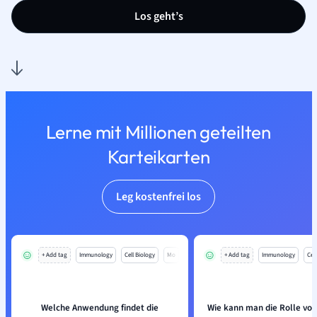
Los geht’s
Lerne mit Millionen geteilten
Karteikarten
Leg kostenfrei los
+ Add tag
Immunology
Cell Biology
Mo
+ Add tag
Immunology
Cell
Welche Anwendung findet die
Wie kann man die Rolle vo