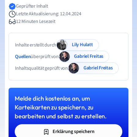
Geprüfter Inhalt
Letzte Aktualisierung: 12.04.2024
12 Minuten Lesezeit
Lily Hulatt
Inhalte erstellt durch
Gabriel Freitas
Quellen
überprüft von
Gabriel Freitas
Inhaltsqualität geprüft von
Melde dich kostenlos an, um
Karteikarten zu speichern, zu
bearbeiten und selbst zu erstellen.
Erklärung speichern