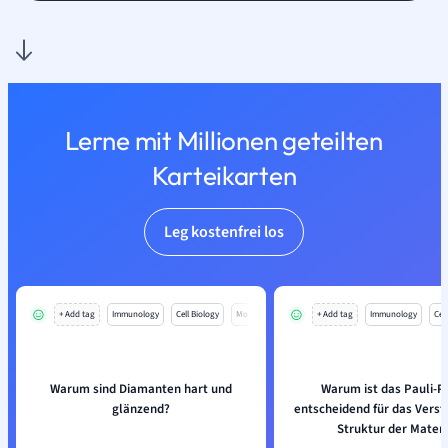
Lerne mit Millionen geteilten
Karteikarten
Leg kostenfrei los
+ Add tag
Immunology
Cell Biology
Mo
+ Add tag
Immunology
Cell
Warum sind Diamanten hart und
Warum ist das Pauli-Pr
glänzend?
entscheidend für das Verst
Struktur der Mater