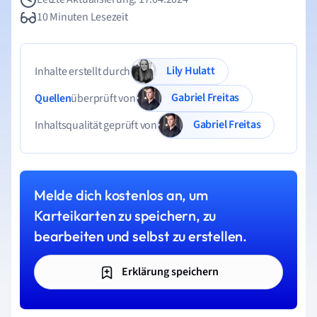
10 Minuten Lesezeit
Lily Hulatt
Inhalte erstellt durch
Gabriel Freitas
Quellen
überprüft von
Gabriel Freitas
Inhaltsqualität geprüft von
Melde dich kostenlos an, um
Karteikarten zu speichern, zu
bearbeiten und selbst zu erstellen.
Erklärung speichern