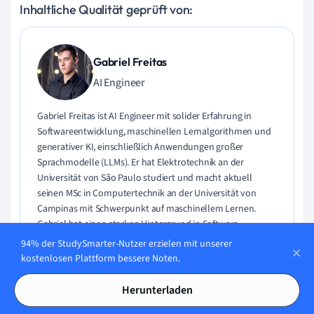
Inhaltliche Qualität geprüft von:
Gabriel Freitas
AI Engineer
Gabriel Freitas ist AI Engineer mit solider Erfahrung in
Softwareentwicklung, maschinellen Lernalgorithmen und
generativer KI, einschließlich Anwendungen großer
Sprachmodelle (LLMs). Er hat Elektrotechnik an der
Universität von São Paulo studiert und macht aktuell
seinen MSc in Computertechnik an der Universität von
Campinas mit Schwerpunkt auf maschinellem Lernen.
Gabriel hat einen starken Hintergrund in Software-
Engineering und hat an Projekten zu Computer Vision,
94% der StudySmarter-Nutzer erzielen mit unserer
Embedded AI und LLM-Anwendungen gearbeitet.
kostenlosen Plattform bessere Noten.
Lerne Gabriel kennen
Herunterladen