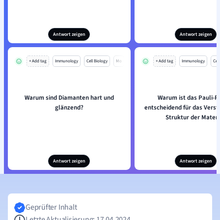
Antwort zeigen
Antwort zeigen
+ Add tag
Immunology
Cell Biology
Mo
+ Add tag
Immunology
Cell
Warum sind Diamanten hart und
Warum ist das Pauli-Pr
glänzend?
entscheidend für das Verst
Struktur der Mater
Antwort zeigen
Antwort zeigen
Geprüfter Inhalt
Letzte Aktualisierung: 17.04.2024