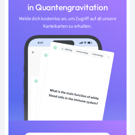
in Quantengravitation
Melde dich kostenlos an, um Zugriff auf all unsere
Karteikarten zu erhalten.