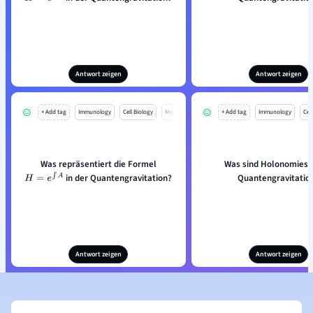
Antwort zeigen
Antwort zeigen
+ Add tag
Immunology
Cell Biology
Mo
+ Add tag
Immunology
Cell
Was repräsentiert die Formel
Was sind Holonomies i
in der Quantengravitation?
Quantengravitatio
H
=
e
∫
A
Antwort zeigen
Antwort zeigen