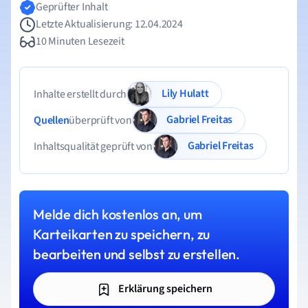
Geprüfter Inhalt
Letzte Aktualisierung: 12.04.2024
10 Minuten Lesezeit
Lily Hulatt
Inhalte erstellt durch
Gabriel Freitas
Quellen
überprüft von
Gabriel Freitas
Inhaltsqualität geprüft von
Melde dich kostenlos an, um
Karteikarten zu speichern, zu
bearbeiten und selbst zu erstellen.
Erklärung speichern