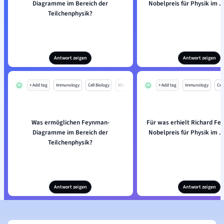
Diagramme im Bereich der
Nobelpreis für Physik im J
Teilchenphysik?
Antwort zeigen
Antwort zeigen
+ Add tag
Immunology
Cell Biology
Mo
+ Add tag
Immunology
Cell
Was ermöglichen Feynman-
Für was erhielt Richard F
Diagramme im Bereich der
Nobelpreis für Physik im J
Teilchenphysik?
Antwort zeigen
Antwort zeigen