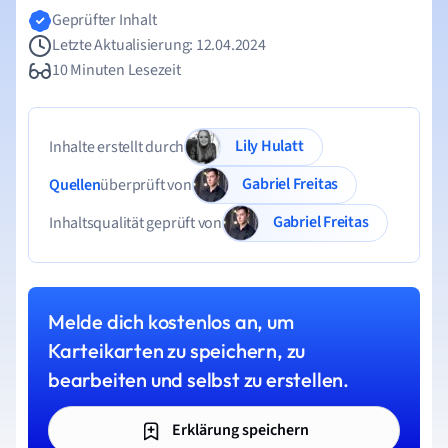
Geprüfter Inhalt
Letzte Aktualisierung: 12.04.2024
10 Minuten Lesezeit
Lily Hulatt
Inhalte erstellt durch
Gabriel Freitas
Quellen
überprüft von
Gabriel Freitas
Inhaltsqualität geprüft von
Melde dich kostenlos an, um
Karteikarten zu speichern, zu
bearbeiten und selbst zu erstellen.
Erklärung speichern