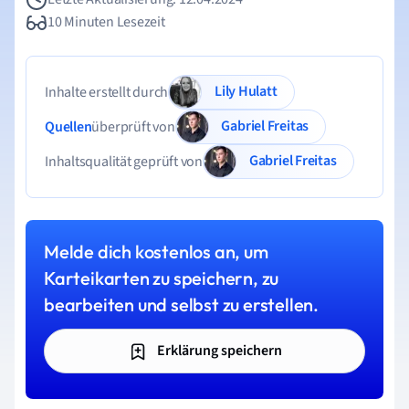
10 Minuten Lesezeit
Lily Hulatt
Inhalte erstellt durch
Gabriel Freitas
Quellen
überprüft von
Gabriel Freitas
Inhaltsqualität geprüft von
Melde dich kostenlos an, um
Karteikarten zu speichern, zu
bearbeiten und selbst zu erstellen.
Erklärung speichern