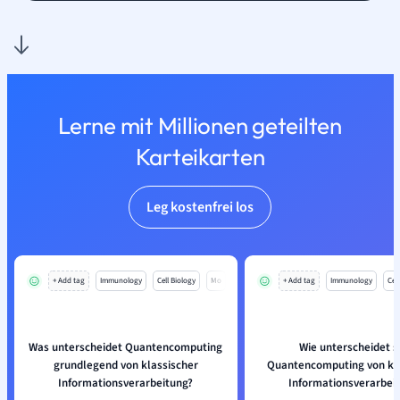
Lerne mit Millionen geteilten
Karteikarten
Leg kostenfrei los
+ Add tag
Immunology
Cell Biology
Mo
+ Add tag
Immunology
Cell
Was unterscheidet Quantencomputing
Wie unterscheidet s
grundlegend von klassischer
Quantencomputing von kl
Informationsverarbeitung?
Informationsverarbei