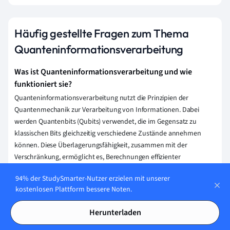
Häufig gestellte Fragen zum Thema
Quanteninformationsverarbeitung
Was ist Quanteninformationsverarbeitung und wie
funktioniert sie?
Quanteninformationsverarbeitung nutzt die Prinzipien der
Quantenmechanik zur Verarbeitung von Informationen. Dabei
werden Quantenbits (Qubits) verwendet, die im Gegensatz zu
klassischen Bits gleichzeitig verschiedene Zustände annehmen
können. Diese Überlagerungsfähigkeit, zusammen mit der
Verschränkung, ermöglicht es, Berechnungen effizienter
durchzuführen als klassische Computer.
94% der StudySmarter-Nutzer erzielen mit unserer
Welche beruflichen Perspektiven gibt es nach einem
kostenlosen Plattform bessere Noten.
Studium in Quanteninformationsverarbeitung?
Herunterladen
Nach einem Studium in Quanteninformationsverarbeitung hast du
Karrieremöglichkeiten in der Forschung und Entwicklung, bei