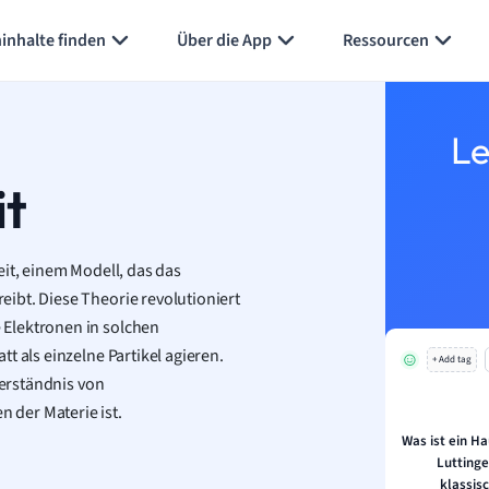
inhalte finden
Über die App
Ressourcen
Le
it
eit, einem Modell, das das
ibt. Diese Theorie revolutioniert
 Elektronen in solchen
t als einzelne Partikel agieren.
+ Add tag
Verständnis von
 der Materie ist.
Was ist ein H
Luttinge
klassis