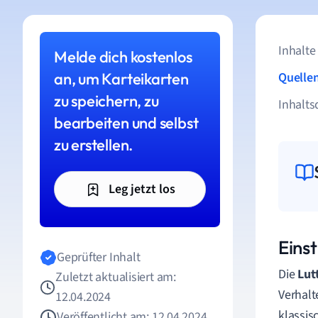
Inhalte
Melde dich kostenlos
an, um Karteikarten
Quelle
zu speichern, zu
Inhalts
bearbeiten und selbst
zu erstellen.
Leg jetzt los
Einst
Geprüfter Inhalt
Die
Lut
Zuletzt aktualisiert am:
Verhalt
12.04.2024
klassis
Veröffentlicht am: 12.04.2024