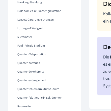
Hawking-Strahlung
Holonomies in Quantengravitation
Koll
Leggett-Garg-Ungleichungen
ein 
Luttinger-Flüssigkeit
Micromaser
Pauli-Prinzip Studium
Quanten-Teleportation
Die
Quantenbatterien
es e
zu v
Quantendekohärenz
trad
Quantenentanglement
Sys
Quantenfehlerkorrektur Studium
Quantenfeldtheorie in gekrümmten
Raumzeiten