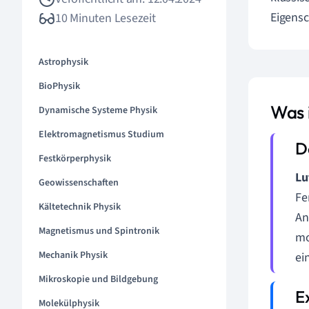
Eigensc
10 Minuten Lesezeit
Astrophysik
BioPhysik
Was i
Dynamische Systeme Physik
Elektromagnetismus Studium
Festkörperphysik
Lu
Geowissenschaften
Fe
Kältetechnik Physik
An
Magnetismus und Spintronik
mo
Mechanik Physik
ei
Mikroskopie und Bildgebung
Molekülphysik