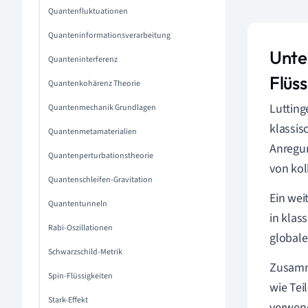
Quantenfluktuationen
Quanteninformationsverarbeitung
Unte
Quanteninterferenz
Flüss
Quantenkohärenz Theorie
Lutting
Quantenmechanik Grundlagen
klassis
Quantenmetamaterialien
Anregun
Quantenperturbationstheorie
von kol
Quantenschleifen-Gravitation
Ein wei
Quantentunneln
in klas
Rabi-Oszillationen
globale
Schwarzschild-Metrik
Zusamme
Spin-Flüssigkeiten
wie Tei
Stark-Effekt
verwend