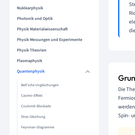
St
Nuklearphysik
Ri
Photonik und Optik
el
Physik Materialwissenschaft
di
Physik Messungen und Experimente
Physik Theorien
Plasmaphysik
Quantenphysik
Grun
Bell’sche Ungleichungen
Die The
Casimir-Effekt
Fermion
werden.
Coulomb-Blockade
Spin- u
Dirac-Gleichung
Feynman-Diagramme