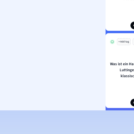
+ Add tag
Was ist ein H
Luttinge
klassis