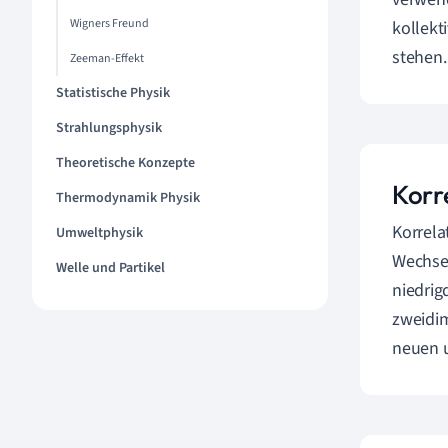
Wigners Freund
kollekt
stehen.
Zeeman-Effekt
Statistische Physik
Strahlungsphysik
Theoretische Konzepte
Korr
Thermodynamik Physik
Korrela
Umweltphysik
Wechsel
Welle und Partikel
niedrig
zweidim
neuen 