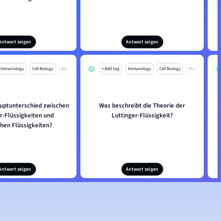
Antwort zeigen
Antwort zeigen
Immunology
Cell Biology
Mo
+ Add tag
Immunology
Cell Biology
Mo
auptunterschied zwischen
Was beschreibt die Theorie der
r-Flüssigkeiten und
Luttinger-Flüssigkeit?
L
chen Flüssigkeiten?
Antwort zeigen
Antwort zeigen