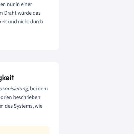
en nur in einer
em Draht würde das
keit und nicht durch
gkeit
osonisierung
, bei dem
orien beschrieben
en des Systems, wie