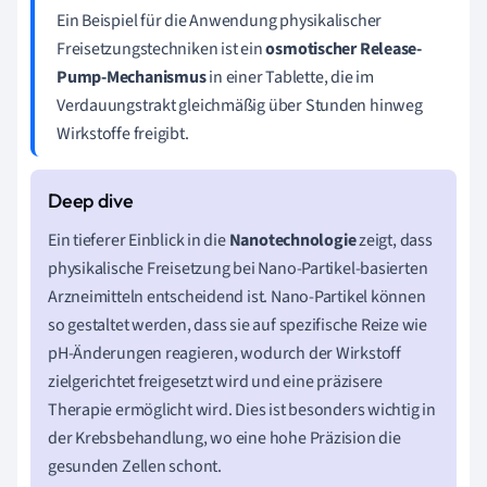
Ein Beispiel für die Anwendung physikalischer
Freisetzungstechniken ist ein
osmotischer Release-
Pump-Mechanismus
in einer Tablette, die im
Verdauungstrakt gleichmäßig über Stunden hinweg
Wirkstoffe freigibt.
Ein tieferer Einblick in die
Nanotechnologie
zeigt, dass
physikalische Freisetzung bei Nano-Partikel-basierten
Arzneimitteln entscheidend ist. Nano-Partikel können
so gestaltet werden, dass sie auf spezifische Reize wie
pH-Änderungen reagieren, wodurch der Wirkstoff
zielgerichtet freigesetzt wird und eine präzisere
Therapie ermöglicht wird. Dies ist besonders wichtig in
der Krebsbehandlung, wo eine hohe Präzision die
gesunden Zellen schont.