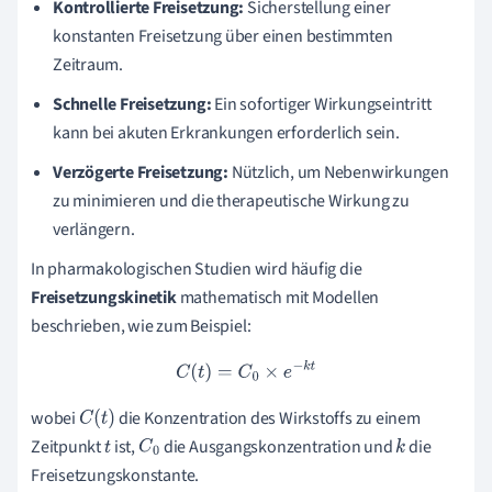
Kontrollierte Freisetzung:
Sicherstellung einer
konstanten Freisetzung über einen bestimmten
Zeitraum.
Schnelle Freisetzung:
Ein sofortiger Wirkungseintritt
kann bei akuten Erkrankungen erforderlich sein.
Verzögerte Freisetzung:
Nützlich, um Nebenwirkungen
zu minimieren und die therapeutische Wirkung zu
verlängern.
In pharmakologischen Studien wird häufig die
Freisetzungskinetik
mathematisch mit Modellen
beschrieben, wie zum Beispiel:
C
(
t
)
=
C
0
×
e
−
k
t
wobei
die Konzentration des Wirkstoffs zu einem
C
(
t
)
Zeitpunkt
ist,
die Ausgangskonzentration und
die
t
C
0
k
Freisetzungskonstante.