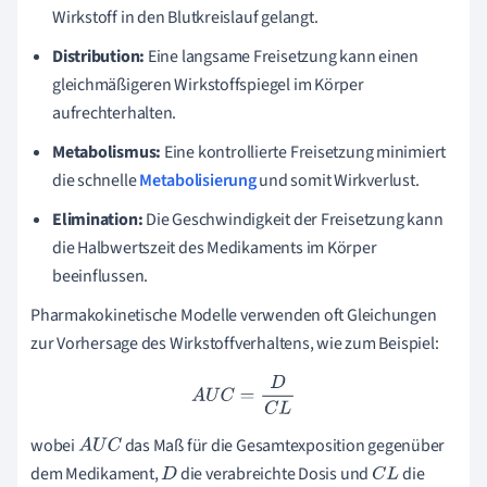
Wirkstoff in den Blutkreislauf gelangt.
Distribution:
Eine langsame Freisetzung kann einen
gleichmäßigeren Wirkstoffspiegel im Körper
aufrechterhalten.
Metabolismus:
Eine kontrollierte Freisetzung minimiert
die schnelle
Metabolisierung
und somit Wirkverlust.
Elimination:
Die Geschwindigkeit der Freisetzung kann
die Halbwertszeit des Medikaments im Körper
beeinflussen.
Pharmakokinetische Modelle verwenden oft Gleichungen
zur Vorhersage des Wirkstoffverhaltens, wie zum Beispiel:
A
U
C
=
D
C
L
wobei
das Maß für die Gesamtexposition gegenüber
A
U
C
dem Medikament,
die verabreichte Dosis und
die
D
C
L