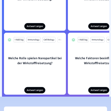
Antwort zeigen
Antwort zeigen
+ Add tag
Immunology
Cell Biology
Mo
+ Add tag
Immunology
Cell
Welche Rolle spielen Nanopartikel bei
Welche Faktoren beeinflu
der Wirkstofffreisetzung?
Wirkstofffreisetzun
Antwort zeigen
Antwort zeigen