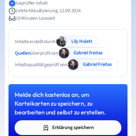
Geprüfter Inhalt
Letzte Aktualisierung: 12.09.2024
10 Minuten Lesezeit
Lily Hulatt
Inhalte erstellt durch
Gabriel Freitas
Quellen
überprüft von
Gabriel Freitas
Inhaltsqualität geprüft von
Melde dich kostenlos an, um
Karteikarten zu speichern, zu
bearbeiten und selbst zu erstellen.
Erklärung speichern