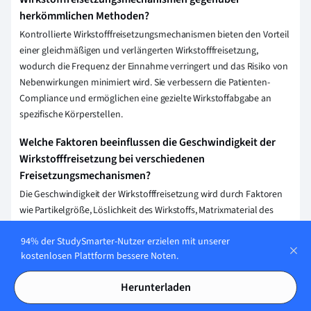
herkömmlichen Methoden?
Kontrollierte Wirkstofffreisetzungsmechanismen bieten den Vorteil
einer gleichmäßigen und verlängerten Wirkstofffreisetzung,
wodurch die Frequenz der Einnahme verringert und das Risiko von
Nebenwirkungen minimiert wird. Sie verbessern die Patienten-
Compliance und ermöglichen eine gezielte Wirkstoffabgabe an
spezifische Körperstellen.
Welche Faktoren beeinflussen die Geschwindigkeit der
Wirkstofffreisetzung bei verschiedenen
Freisetzungsmechanismen?
Die Geschwindigkeit der Wirkstofffreisetzung wird durch Faktoren
wie Partikelgröße, Löslichkeit des Wirkstoffs, Matrixmaterial des
Trägersystems, pH-Wert des Mediums und Temperatur beeinflusst.
94% der StudySmarter-Nutzer erzielen mit unserer
Auch die Art des Freisetzungsmechanismus, wie diffusion-gesteuert
kostenlosen Plattform bessere Noten.
oder löslichkeitsgesteuert, spielt eine entscheidende Rolle.
Welche Rolle spielt die Wirkstofffreisetzung bei der
Herunterladen
Entwicklung von personalisierten Medikamenten?