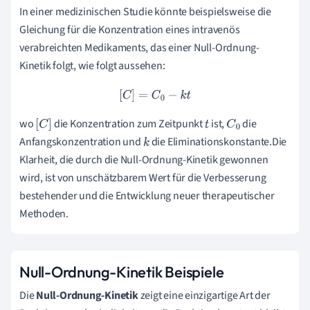
In einer medizinischen Studie könnte beispielsweise die
Gleichung für die Konzentration eines intravenös
verabreichten Medikaments, das einer Null-Ordnung-
Kinetik folgt, wie folgt aussehen:
[
C
]
=
C
0
−
k
t
wo
die Konzentration zum Zeitpunkt
ist,
die
[
C
]
t
C
0
Anfangskonzentration und
die Eliminationskonstante.Die
k
Klarheit, die durch die Null-Ordnung-Kinetik gewonnen
wird, ist von unschätzbarem Wert für die Verbesserung
bestehender und die Entwicklung neuer therapeutischer
Methoden.
Null-Ordnung-Kinetik Beispiele
Die
Null-Ordnung-Kinetik
zeigt eine einzigartige Art der