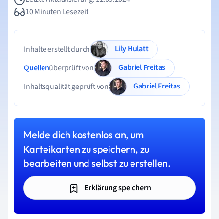
10 Minuten Lesezeit
Lily Hulatt
Inhalte erstellt durch
Gabriel Freitas
Quellen
überprüft von
Gabriel Freitas
Inhaltsqualität geprüft von
Melde dich kostenlos an, um
Karteikarten zu speichern, zu
bearbeiten und selbst zu erstellen.
Erklärung speichern