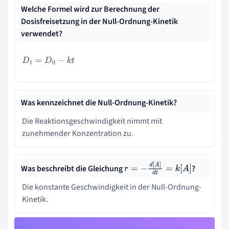
Welche Formel wird zur Berechnung der
Dosisfreisetzung in der Null-Ordnung-Kinetik
verwendet?
D
t
=
D
0
−
k
t
Was kennzeichnet die Null-Ordnung-Kinetik?
Die Reaktionsgeschwindigkeit nimmt mit
zunehmender Konzentration zu.
Was beschreibt die Gleichung
?
r
=
−
d
[
A
]
d
t
=
k
[
A
]
Die konstante Geschwindigkeit in der Null-Ordnung-
Kinetik.