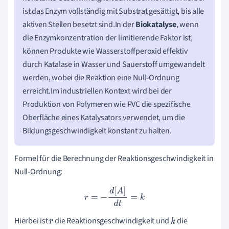
ist das Enzym vollständig mit Substrat gesättigt, bis alle
aktiven Stellen besetzt sind.In der
Biokatalyse
, wenn
die Enzymkonzentration der limitierende Faktor ist,
können Produkte wie Wasserstoffperoxid effektiv
durch Katalase in Wasser und Sauerstoff umgewandelt
werden, wobei die Reaktion eine Null-Ordnung
erreicht.Im industriellen Kontext wird bei der
Produktion von Polymeren wie PVC die spezifische
Oberfläche eines Katalysators verwendet, um die
Bildungsgeschwindigkeit konstant zu halten.
Formel für die Berechnung der Reaktionsgeschwindigkeit in
Null-Ordnung:
r
=
−
d
[
A
]
d
t
=
k
Hierbei ist
die Reaktionsgeschwindigkeit und
die
r
k