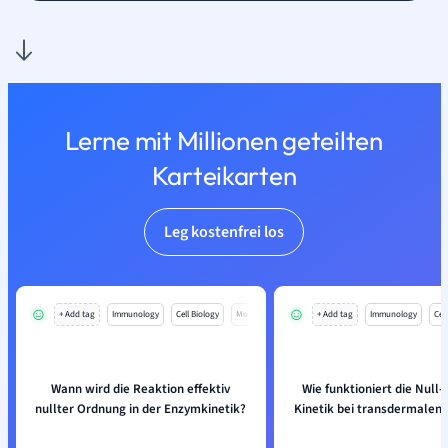
Lerne mit Millionen geteilten
Karteikarten
Leg kostenfrei los
+ Add tag
Immunology
Cell Biology
Mo
+ Add tag
Immunology
Cell
Wann wird die Reaktion effektiv
Wie funktioniert die Null
nullter Ordnung in der Enzymkinetik?
Kinetik bei transdermalen 