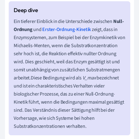
Ein tieferer Einblick in die Unterschiede zwischen
Null-
Ordnung
und
Erster-Ordnung-Kinetik
zeigt, dass in
Enzymsystemen, zum Beispiel bei der Enzymkinetik von
Michaelis-Menten, wenn die Substratkonzentration
sehr hoch ist, die Reaktion effektiv nullter Ordnung
wird. Dies geschieht, weil das Enzym gesättigt ist und
somit unabhängig von zusätzlichen Substratmengen
arbeitet.Diese Bedingung wird als
V_max
bezeichnet
und ist ein charakteristisches Verhalten vieler
biologischer Prozesse, das zu einer Null-Ordnung-
Kinetik führt, wenn die Bedingungen maximal gesättigt
sind. Das Verständnis dieser Sättigung hilft bei der
Vorhersage, wie sich Systeme bei hohen
Substratkonzentrationen verhalten.