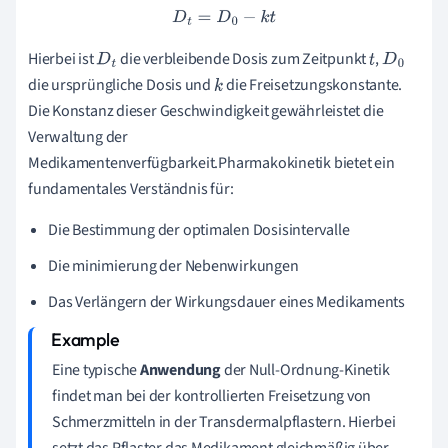
D
t
=
D
0
−
k
t
Hierbei ist
die verbleibende Dosis zum Zeitpunkt
,
D
t
t
D
0
die ursprüngliche Dosis und
die Freisetzungskonstante.
k
Die Konstanz dieser Geschwindigkeit gewährleistet die
Verwaltung der
Medikamentenverfügbarkeit.Pharmakokinetik bietet ein
fundamentales Verständnis für:
Die Bestimmung der optimalen Dosisintervalle
Die minimierung der Nebenwirkungen
Das Verlängern der Wirkungsdauer eines Medikaments
Eine typische
Anwendung
der Null-Ordnung-Kinetik
findet man bei der kontrollierten Freisetzung von
Schmerzmitteln in der Transdermalpflastern. Hierbei