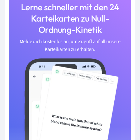
Lerne schneller mit den 24
Karteikarten zu Null-
Ordnung-Kinetik
Melde dich kostenlos an, um Zugriff auf all unsere
Karteikarten zu erhalten.