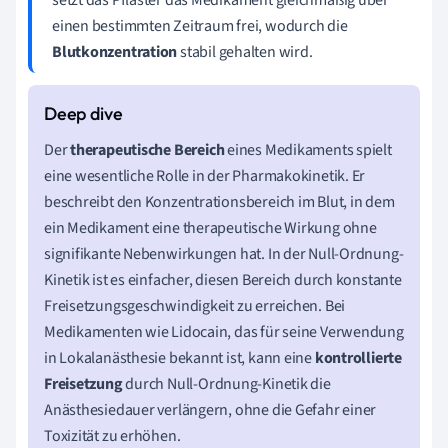
setzt das Pflaster das Medikament gleichmäßig über
einen bestimmten Zeitraum frei, wodurch die
Blutkonzentration
stabil gehalten wird.
Der
therapeutische Bereich
eines Medikaments spielt
eine wesentliche Rolle in der Pharmakokinetik. Er
beschreibt den Konzentrationsbereich im Blut, in dem
ein Medikament eine therapeutische Wirkung ohne
signifikante Nebenwirkungen hat. In der Null-Ordnung-
Kinetik ist es einfacher, diesen Bereich durch konstante
Freisetzungsgeschwindigkeit zu erreichen. Bei
Medikamenten wie Lidocain, das für seine Verwendung
in Lokalanästhesie bekannt ist, kann eine
kontrollierte
Freisetzung
durch Null-Ordnung-Kinetik die
Anästhesiedauer verlängern, ohne die Gefahr einer
Toxizität zu erhöhen.