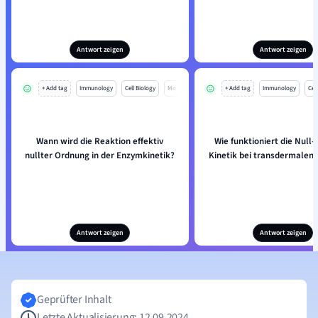
Antwort zeigen
Antwort zeigen
+ Add tag
Immunology
Cell Biology
Mo
+ Add tag
Immunology
Cell
Wann wird die Reaktion effektiv
Wie funktioniert die Null
nullter Ordnung in der Enzymkinetik?
Kinetik bei transdermalen 
Antwort zeigen
Antwort zeigen
Geprüfter Inhalt
Letzte Aktualisierung: 12.09.2024