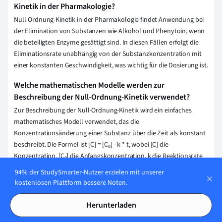
Kinetik in der Pharmakologie?
Null-Ordnung-Kinetik in der Pharmakologie findet Anwendung bei
der Elimination von Substanzen wie Alkohol und Phenytoin, wenn
die beteiligten Enzyme gesättigt sind. In diesen Fällen erfolgt die
Eliminationsrate unabhängig von der Substanzkonzentration mit
einer konstanten Geschwindigkeit, was wichtig für die Dosierung ist.
Welche mathematischen Modelle werden zur
Beschreibung der Null-Ordnung-Kinetik verwendet?
Zur Beschreibung der Null-Ordnung-Kinetik wird ein einfaches
mathematisches Modell verwendet, das die
Konzentrationsänderung einer Substanz über die Zeit als konstant
beschreibt. Die Formel ist [C] = [C₀] - k * t, wobei [C] die
Konzentration, [C₀] die Anfangskonzentration, k die Reaktionsrate
und t die Zeit ist.
94% der StudySmarter-Nutzer erzielen mit unserer
kostenlosen Plattform bessere Noten.
Erklärung speichern
Herunterladen