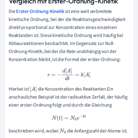
Vergleich mit Erster-Ordnung-Kinetik
Die
Erster-Ordnung-Kinetik
ist eine weit verbreitete
kinetische Ordnung, bei der die Reaktionsgeschwindigkeit
direkt proportional zur Konzentration eines einzelnen
Reaktanden ist. Diese kinetische Ordnung wird häufig bei
Abbaureaktionen beobachtet. Im Gegensatz zur Null-
Ordnung-Kinetik, bei der die Rate unabhängig von der
Konzentration bleibt, ist die Formel der erster-Ordnung:
r
=
−
d
[
A
]
d
t
=
k
[
A
]
Hierbei ist
die Konzentration des Reaktanten.Ein
[
A
]
anschauliches Beispiel ist der radioaktive Zerfall, der häufig
einer erster-Ordnung folgt und durch die Gleichung
N
(
t
)
=
N
0
e
−
k
t
beschrieben wird, wobei
die Anfangszahl der Atome ist.
N
0