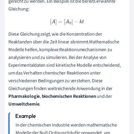
gerecht zu werden. Ein Beispiel ist die bereits erwähnte
Gleichung:
[
A
]
=
[
A
0
]
−
k
t
Diese Gleichung zeigt, wie die Konzentration der
Reaktanden über die Zeit linear abnimmt.Mathematische
Modelle helfen, komplexe Reaktionsmechanismen zu
analysieren und zu simulieren. Bei der Analyse von
Experimentaldaten sind kinetische Modelle entscheidend,
um das Verhalten chemischer Reaktionen unter
verschiedenen Bedingungen zu verstehen. Diese
Gleichungen finden weitreichende Anwendung in der
Pharmakologie
,
biochemischen Reaktionen
und der
Umweltchemie
.
In der chemischen Industrie werden mathematische
Modelle der Null-Ordnung häufig verwendet, um