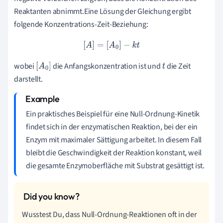
Reaktanten abnimmt.Eine Lösung der Gleichung ergibt
folgende Konzentrations-Zeit-Beziehung:
[
A
]
=
[
A
0
]
−
k
t
wobei
die Anfangskonzentration ist und
die Zeit
[
A
0
]
t
darstellt.
Ein praktisches Beispiel für eine Null-Ordnung-Kinetik
findet sich in der enzymatischen Reaktion, bei der ein
Enzym mit maximaler Sättigung arbeitet. In diesem Fall
bleibt die Geschwindigkeit der Reaktion konstant, weil
die gesamte Enzymoberfläche mit Substrat gesättigt ist.
Wusstest Du, dass Null-Ordnung-Reaktionen oft in der