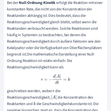
Bei der
Null-Ordnung-Kinetik
erfolgt die Reaktion mit einer
konstanten Rate, die nicht von der Konzentration der
Reaktanden abhängig ist. Dies bedeutet, dass die
Reaktionsgeschwindigkeit gleich bleibt, selbst wenn die
Reaktanden verbraucht werden. Solche Reaktionen sind
häufig in Systemen zu beobachten, bei denen die
Reaktionsgeschwindigkeit durch äußere Faktoren wie den
Katalysator oder die Verfügbarkeit von Oberflächenplätzen
begrenzt ist.Die mathematische Darstellung einer Null-
Ordnung-Reaktion ist relativ einfach: Die
Reaktionsgeschwindigkeit kann als
r
=
−
d
[
A
]
d
t
=
k
geschrieben werden, wobei
die
r
Reaktionsgeschwindigkeit,
die Konzentration des
[
A
]
Reaktanten und
die Geschwindigkeitskonstante ist. Die
k
negative Vorzeichen zeigt an, dass die Konzentration des