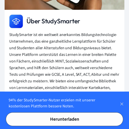
Über StudySmarter
StudySmarter ist ein weltweit anerkanntes Bildungstechnologie-
Unternehmen, das eine ganzheitliche Lernplattform für Schüler
und Studenten aller Altersstufen und Bildungsniveaus bietet.
Unsere Plattform unterstützt das Lernen in einer breiten Palette
von Fächern, einschließlich MINT, Sozialwissenschaften und
Sprachen, und hilft den Schülern auch, weltweit verschiedene
Tests und Prüfungen wie GCSE, A Level, SAT, ACT, Abitur und mehr
erfolgreich zu meistern. Wir bieten eine umfangreiche Bibliothek
von Lernmaterialien, einschließlich interaktiver Karteikarten,
umfassender Lehrbuchlösungen und detaillierter Erklärungen.
94% der StudySmarter-Nutzer erzielen mit unserer
Die fortschrittliche Technologie und Werkzeuge, die wir zur
kostenlosen Plattform bessere Noten.
Verfügung stellen, helfen Schülern, ihre eigenen Lernmaterialien
zu erstellen. Die Inhalte von StudySmarter sind nicht nur von
Herunterladen
Experten geprüft, sondern werden auch regelmäßig aktualisiert,
um Genauigkeit und Relevanz zu gewährleisten.