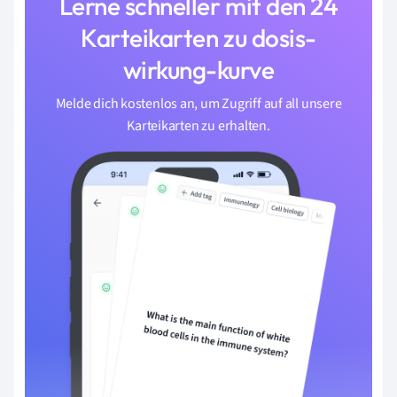
Lerne schneller mit den 24
Karteikarten zu dosis-
wirkung-kurve
Melde dich kostenlos an, um Zugriff auf all unsere
Karteikarten zu erhalten.