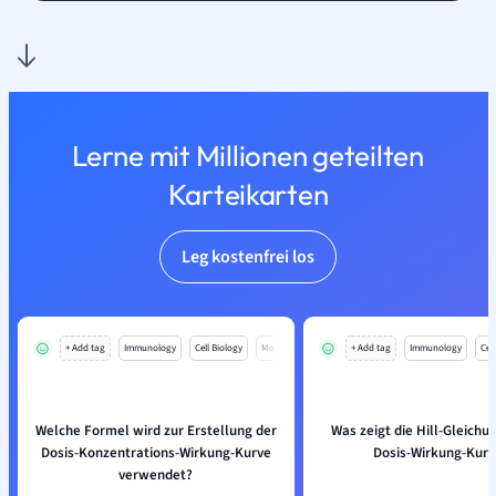
Lerne mit Millionen geteilten
Karteikarten
Leg kostenfrei los
+ Add tag
Immunology
Cell Biology
Mo
+ Add tag
Immunology
Cell
Welche Formel wird zur Erstellung der
Was zeigt die Hill-Gleichu
Dosis-Konzentrations-Wirkung-Kurve
Dosis-Wirkung-Kurv
verwendet?