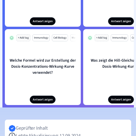
Antwort zeigen
Antwort zeigen
+ Add tag
Immunology
Cell Biology
Mo
+ Add tag
Immunology
Cell
Welche Formel wird zur Erstellung der
Was zeigt die Hill-Gleichu
Dosis-Konzentrations-Wirkung-Kurve
Dosis-Wirkung-Kurv
verwendet?
Antwort zeigen
Antwort zeigen
Geprüfter Inhalt
Letzte Aktualisierung: 12.09.2024