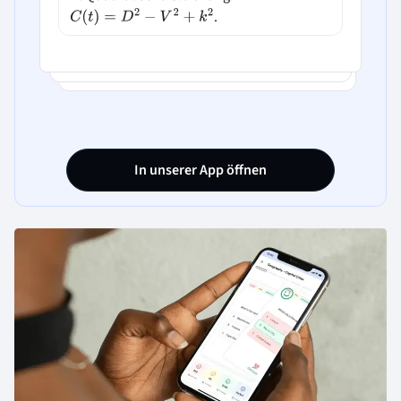
.
C
(
t
)
=
D
2
−
V
2
+
k
2
In unserer App öffnen