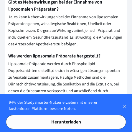
Gibt es Nebenwirkungen bei der Einnahme von
liposomalen Präparaten?
Ja, es kann Nebenwirkungen bei der Einnahme von liposomalen
Präparaten geben, wie allergische Reaktionen, Übelkeit oder
Kopfschmerzen. Die genaue Wirkung variiert je nach Präparat und
individuellem Gesundheitszustand. Es ist wichtig, die Anweisungen
des Arztes oder Apothekers zu befolgen.
Wie werden liposomale Präparate hergestellt?
Liposomale Präparate werden durch Phospholipid-
Doppelschichten erstellt, die sich in wässrigen Lösungen spontan
zu Vesikeln zusammenlagern. Häufige Methoden sind die
Dünnschichthydratisierung, die Sonikation und die Extrusion, bei
denen die Substanzen verkapselt und anschließend durch
Filtration auf die gewünschte Größe gebracht werden.
94% der StudySmarter-Nutzer erzielen mit unserer
kostenlosen Plattform bessere Noten.
Erklärung speichern
Herunterladen