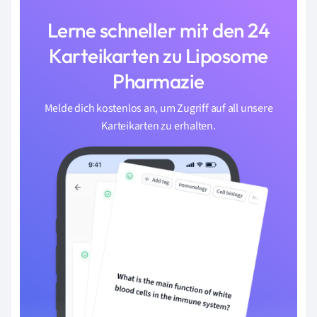
Lerne schneller mit den 24
Karteikarten zu Liposome
Pharmazie
Melde dich kostenlos an, um Zugriff auf all unsere
Karteikarten zu erhalten.