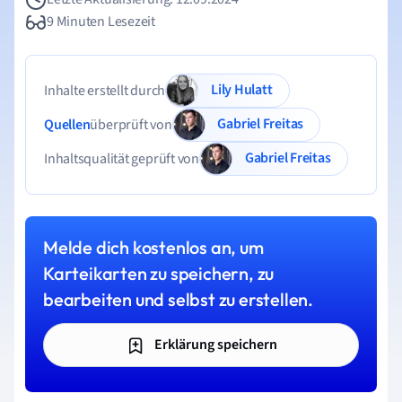
9 Minuten Lesezeit
Lily Hulatt
Inhalte erstellt durch
Gabriel Freitas
Quellen
überprüft von
Gabriel Freitas
Inhaltsqualität geprüft von
Melde dich kostenlos an, um
Karteikarten zu speichern, zu
bearbeiten und selbst zu erstellen.
Erklärung speichern