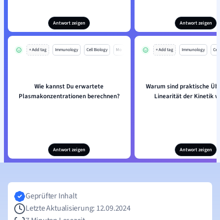
Antwort zeigen
Antwort zeigen
+ Add tag
Immunology
Cell Biology
Mo
+ Add tag
Immunology
Cell
Wie kannst Du erwartete
Warum sind praktische Üb
Plasmakonzentrationen berechnen?
Linearität der Kinetik w
Antwort zeigen
Antwort zeigen
Geprüfter Inhalt
Letzte Aktualisierung: 12.09.2024