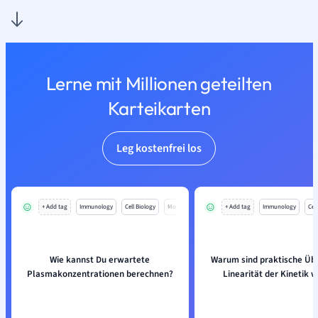
Lerne mit Millionen geteilten
Karteikarten
Leg kostenfrei los
+ Add tag
Immunology
Cell Biology
Mo
+ Add tag
Immunology
Cell
Wie kannst Du erwartete
Warum sind praktische Üb
Plasmakonzentrationen berechnen?
Linearität der Kinetik w