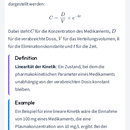
dargestellt werden:
C
=
D
V
×
e
−
k
t
Dabei steht
für die Konzentration des Medikaments,
C
D
für die verabreichte Dosis,
für das Verteilungsvolumen,
V
k
für die Eliminationskonstante und
für die Zeit.
t
Linearität der Kinetik
: Ein Zustand, bei dem die
pharmakokinetischen Parameter eines Medikaments
unabhängig von der verabreichten Dosis konstant
bleiben.
Ein Beispiel für eine lineare Kinetik wäre die Einnahme
von 100 mg eines Medikaments, die eine
Plasmakonzentration von 10 mg/L ergibt. Bei der