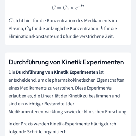
C
=
C
0
×
e
−
k
t
steht hier für die Konzentration des Medikaments im
C
Plasma,
für die anfängliche Konzentration,
für die
C
0
k
Eliminationskonstante und
für die verstrichene Zeit.
t
Durchführung von Kinetik Experimenten
Die
Durchführung von Kinetik Experimenten
ist
entscheidend, um die pharmakokinetischen Eigenschaften
eines Medikaments zu verstehen. Diese Experimente
erlauben es, die Linearität der Kinetik zu bestimmen und
sind ein wichtiger Bestandteil der
Medikamentenentwicklung sowie der klinischen Forschung.
In der Praxis werden Kinetik-Experimente häufig durch
folgende Schritte organisiert: