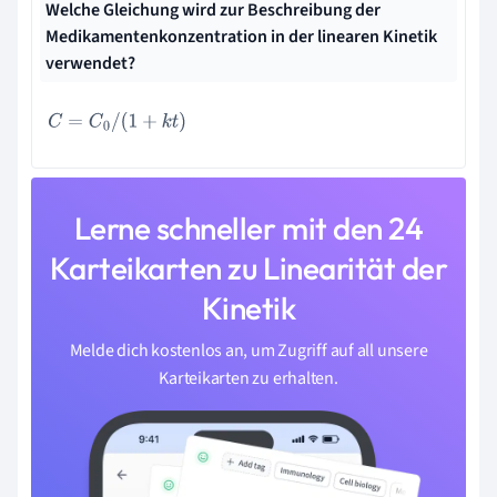
Welche Gleichung wird zur Beschreibung der
Medikamentenkonzentration in der linearen Kinetik
verwendet?
C
=
C
0
/
(
1
+
k
t
)
Lerne schneller mit den 24
Karteikarten zu Linearität der
Kinetik
Melde dich kostenlos an, um Zugriff auf all unsere
Karteikarten zu erhalten.