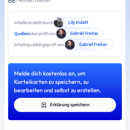
7 Minuten Lesezeit
Lily Hulatt
Inhalte erstellt durch
Gabriel Freitas
Quellen
überprüft von
Gabriel Freitas
Inhaltsqualität geprüft von
Melde dich kostenlos an, um
Karteikarten zu speichern, zu
bearbeiten und selbst zu erstellen.
Erklärung speichern