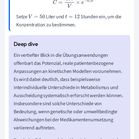
C
=
150
V
×
e
−
0
,
1
t
Setze
Liter und
Stunden ein, um die
V
=
50
t
=
12
Konzentration zu bestimmen.
Ein vertiefter Blick in die Übungsanwendungen
offenbart das Potenzial, reale patientenbezogene
Anpassungen an kinetischen Modellen vorzunehmen.
Es wird dabei deutlich, dass beispielsweise
interindividuelle Unterschiede in Metabolismus und
Ausscheidung systematisch erforscht werden können.
Insbesondere sind solche Unterschiede von
Bedeutung, wenn genetische oder umweltbedingte
Abweichungen bei der Medikamentenumsetzung
variierend auftreten.