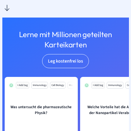
Lerne mit Millionen geteilten
Karteikarten
Leg kostenfrei los
+ Add tag
Immunology
Cell Biology
Mo
+ Add tag
Immunology
Cell
Was untersucht die pharmazeutische
Welche Vorteile hat die 
Physik?
der Nanopartikel-Verabr