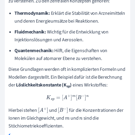
zu verstehen. Zu den zentralen Konzepten gehören:
Thermodynamik:
Erklärt die Stabilität von Arzneimitteln
und deren Energieumsätze bei Reaktionen.
Fluidmechanik:
Wichtig für die Entwicklung von
Injektionslösungen und Aerosolen.
Quantenmechanik:
Hilft, die Eigenschaften von
Molekülen auf atomarer Ebene zu verstehen.
Diese Grundlagen werden oft in komplizierten Formeln und
Modellen dargestellt. Ein Beispiel dafür ist die Berechnung
der
Löslichkeitskonstante (K
)
eines Wirkstoffes:
sp
K
s
p
=
[
A
+
]
m
[
B
−
]
n
Hierbei stehen
und
für die Konzentrationen der
[
A
+
]
[
B
−
]
Ionen im Gleichgewicht, und
und
sind die
m
n
Stöchiometriekoeffizienten.