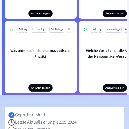
Antwort zeigen
Antwort zeigen
+ Add tag
Immunology
Cell Biology
Mo
+ Add tag
Immunology
Cell
Was untersucht die pharmazeutische
Welche Vorteile hat die 
Physik?
der Nanopartikel-Verabr
Antwort zeigen
Antwort zeigen
Geprüfter Inhalt
Letzte Aktualisierung: 12.09.2024