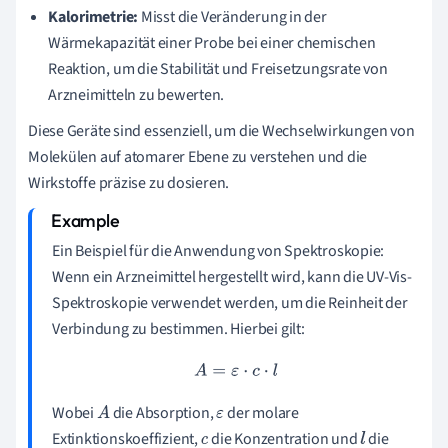
Kalorimetrie:
Misst die Veränderung in der
Wärmekapazität einer Probe bei einer chemischen
Reaktion, um die Stabilität und Freisetzungsrate von
Arzneimitteln zu bewerten.
Diese Geräte sind essenziell, um die Wechselwirkungen von
Molekülen auf atomarer Ebene zu verstehen und die
Wirkstoffe präzise zu dosieren.
Ein Beispiel für die Anwendung von Spektroskopie:
Wenn ein Arzneimittel hergestellt wird, kann die UV-Vis-
Spektroskopie verwendet werden, um die Reinheit der
Verbindung zu bestimmen. Hierbei gilt:
A
=
ε
⋅
c
⋅
l
Wobei
die Absorption,
der molare
A
ε
Extinktionskoeffizient,
die Konzentration und
die
c
l