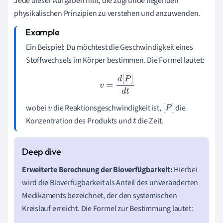
Jede dieser Aufgaben hilft, die zugrunde liegenden
physikalischen Prinzipien zu verstehen und anzuwenden.
Ein Beispiel: Du möchtest die Geschwindigkeit eines
Stoffwechsels im Körper bestimmen. Die Formel lautet:
v
=
d
[
P
]
d
t
wobei
die Reaktionsgeschwindigkeit ist,
die
v
[
P
]
Konzentration des Produkts und
die Zeit.
t
Erweiterte Berechnung der Bioverfügbarkeit:
Hierbei
wird die Bioverfügbarkeit als Anteil des unveränderten
Medikaments bezeichnet, der den systemischen
Kreislauf erreicht. Die Formel zur Bestimmung lautet: