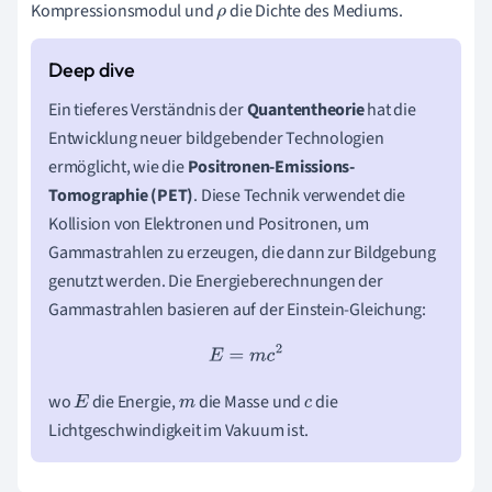
Kompressionsmodul und
die Dichte des Mediums.
ρ
Ein tieferes Verständnis der
Quantentheorie
hat die
Entwicklung neuer bildgebender Technologien
ermöglicht, wie die
Positronen-Emissions-
Tomographie (PET)
. Diese Technik verwendet die
Kollision von Elektronen und Positronen, um
Gammastrahlen zu erzeugen, die dann zur Bildgebung
genutzt werden. Die Energieberechnungen der
Gammastrahlen basieren auf der Einstein-Gleichung:
E
=
m
c
2
wo
die Energie,
die Masse und
die
E
m
c
Lichtgeschwindigkeit im Vakuum ist.