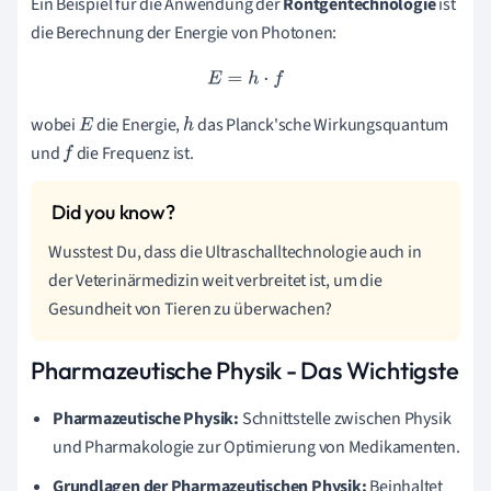
Ein Beispiel für die Anwendung der
Röntgentechnologie
ist
die Berechnung der Energie von Photonen:
E
=
h
⋅
f
wobei
die Energie,
das Planck'sche Wirkungsquantum
E
h
und
die Frequenz ist.
f
Wusstest Du, dass die Ultraschalltechnologie auch in
der Veterinärmedizin weit verbreitet ist, um die
Gesundheit von Tieren zu überwachen?
Pharmazeutische Physik - Das Wichtigste
Pharmazeutische Physik:
Schnittstelle zwischen Physik
und Pharmakologie zur Optimierung von Medikamenten.
Grundlagen der Pharmazeutischen Physik:
Beinhaltet