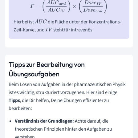
F
=
(
A
U
C
o
r
a
l
A
U
C
I
V
)
×
(
D
o
s
e
I
V
D
o
s
e
o
r
a
l
)
Hierbei ist
die Fläche unter der Konzentrations-
A
U
C
Zeit-Kurve, und
steht für intravenös.
I
V
Tipps zur Bearbeitung von
Übungsaufgaben
Beim Lösen von Aufgaben in der pharmazeutischen Physik
ist es wichtig, strukturiert vorzugehen. Hier sind einige
Tipps
, die Dir helfen, Deine Übungen effizienter zu
bearbeiten:
Verständnis der Grundlagen:
Achte darauf, die
theoretischen Prinzipien hinter den Aufgaben zu
verstehen.