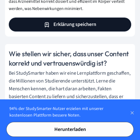
dass Arzneimittel korrekt dosiert und effizient im Körper verteilt
werden, was Nebenwirkungen minimiert.
Erklärung speichern
Wie stellen wir sicher, dass unser Content
korrekt und vertrauenswürdig ist?
Bei StudySmarter haben wir eine Lernplattform geschaffen,
die Millionen von Studierende unterstützt. Lerne die
Menschen kennen, die hart daran arbeiten, Fakten
basierten Content zu liefern und sicherzustellen, dass er
überprüft wird.
94% der StudySmarter-Nutzer erzielen mit unserer
kostenlosen Plattform bessere Noten.
Content-Erstellungsprozess:
Herunterladen
Lily Hulatt