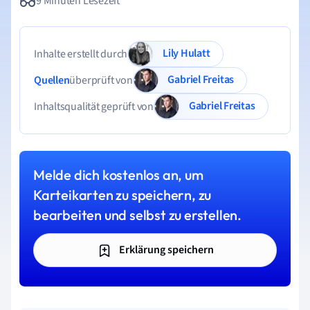
9 Minuten Lesezeit
Lily Hulatt
Inhalte erstellt durch
Gabriel Freitas
Quellen
überprüft von
Gabriel Freitas
Inhaltsqualität geprüft von
Melde dich kostenlos an, um
Karteikarten zu speichern, zu
bearbeiten und selbst zu erstellen.
Erklärung speichern