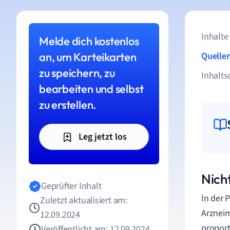
Inhalte
Melde dich kostenlos
an, um Karteikarten
Quelle
zu speichern, zu
Inhalts
bearbeiten und selbst
zu erstellen.
Leg jetzt los
Nich
Geprüfter Inhalt
In der 
Zuletzt aktualisiert am:
Arzneim
12.09.2024
proport
Veröffentlicht am: 12.09.2024