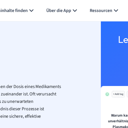
inhalte finden
Über die App
Ressourcen
Le
hen der Dosis eines Medikaments
zueinander ist. Oft verursacht
+ Add tag
es zu unerwarteten
dnis dieser Prozesse ist
Warum kan
ne sichere, effektive
unverhältni
Plasmako