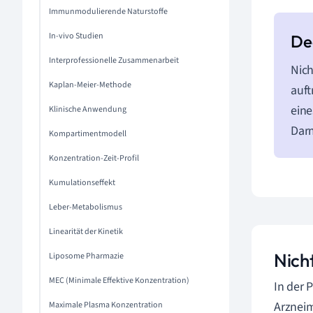
Immunmodulierende Naturstoffe
In-vivo Studien
Interprofessionelle Zusammenarbeit
Nich
Kaplan-Meier-Methode
auft
eine
Klinische Anwendung
Darm
Kompartimentmodell
Konzentration-Zeit-Profil
Kumulationseffekt
Leber-Metabolismus
Linearität der Kinetik
Nich
Liposome Pharmazie
MEC (Minimale Effektive Konzentration)
In der 
Arzneim
Maximale Plasma Konzentration