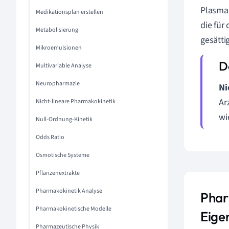
Plasmak
Medikationsplan erstellen
die für
Metabolisierung
gesätti
Mikroemulsionen
Multivariable Analyse
Neuropharmazie
Ni
Ar
Nicht-lineare Pharmakokinetik
wi
Null-Ordnung-Kinetik
Odds Ratio
Osmotische Systeme
Pflanzenextrakte
Pharmakokinetik Analyse
Phar
Pharmakokinetische Modelle
Eige
Pharmazeutische Physik