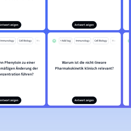
Antwort zeigen
Antwort zeigen
Immunology
Cell Biology
Mo
+ Add tag
Immunology
Cell Biology
Mo
n Phenytoin zu einer
Warum ist die nicht-lineare
smäßigen Änderung der
Pharmakokinetik klinisch relevant?
nzentration führen?
Antwort zeigen
Antwort zeigen