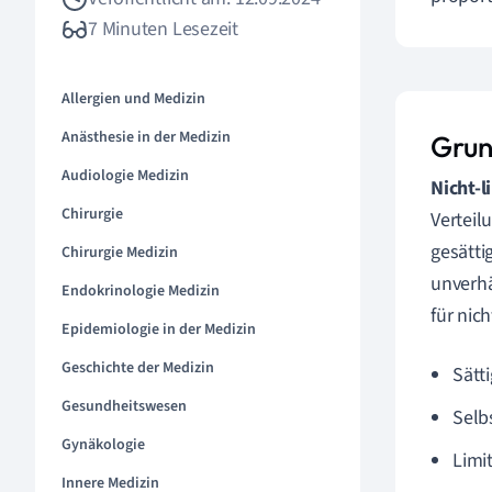
7 Minuten Lesezeit
Allergien und Medizin
Anästhesie in der Medizin
Grun
Audiologie Medizin
Nicht-
Chirurgie
Verteil
gesätti
Chirurgie Medizin
unverhä
Endokrinologie Medizin
für nic
Epidemiologie in der Medizin
Geschichte der Medizin
Sätt
Gesundheitswesen
Selb
Gynäkologie
Limi
Innere Medizin