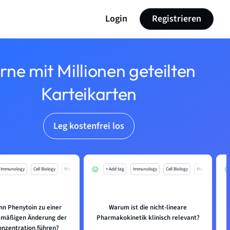
Login
Registrieren
rne mit Millionen geteilten
Karteikarten
Leg kostenfrei los
Immunology
Cell Biology
Mo
+ Add tag
Immunology
Cell Biology
Mo
n Phenytoin zu einer
Warum ist die nicht-lineare
smäßigen Änderung der
Pharmakokinetik klinisch relevant?
nzentration führen?