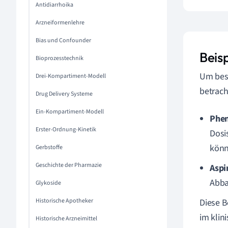
Antidiarrhoika
Arzneiformenlehre
Bias und Confounder
Beis
Bioprozesstechnik
Um bess
Drei-Kompartiment-Modell
betrach
Drug Delivery Systeme
Ein-Kompartiment-Modell
Phen
Erster-Ordnung-Kinetik
Dosi
könn
Gerbstoffe
Geschichte der Pharmazie
Aspi
Abba
Glykoside
Historische Apotheker
Diese B
im klin
Historische Arzneimittel