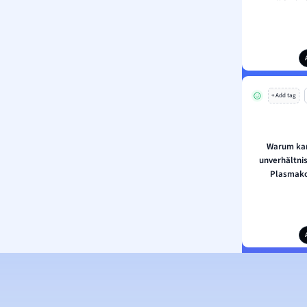
+ Add tag
Warum kan
unverhältni
Plasmako