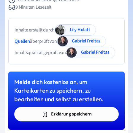
9 Minuten Lesezeit
Lily Hulatt
Inhalte erstellt durch
Gabriel Freitas
Quellen
überprüft von
Gabriel Freitas
Inhaltsqualität geprüft von
Melde dich kostenlos an, um
Karteikarten zu speichern, zu
bearbeiten und selbst zu erstellen.
Erklärung speichern