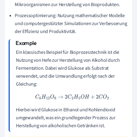
Mikroorganismen zur Herstellung von Bioprodukten.
Prozessoptimierung: Nutzung mathematischer Modelle
und computergestützter Simulationen zur Verbesserung
der Effizienz und Produktivität.
Ein klassisches Beispiel für Bioprozesstechnik ist die
Nutzung von Hefe zur Herstellung von Alkohol durch
Fermentation. Dabei wird Glukose als Substrat
verwendet, und die Umwandlung erfolgt nach der
Gleichung:
C
6
H
12
O
6
→
2
C
2
H
5
O
H
+
2
C
O
2
Hierbei wird Glukose in Ethanol und Kohlendioxid
umgewandelt, was ein grundlegender Prozess zur
Herstellung von alkoholischen Getränken ist.