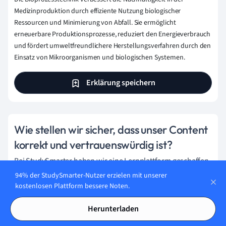
Medizinproduktion durch effiziente Nutzung biologischer
Ressourcen und Minimierung von Abfall. Sie ermöglicht
erneuerbare Produktionsprozesse, reduziert den Energieverbrauch
und fördert umweltfreundlichere Herstellungsverfahren durch den
Einsatz von Mikroorganismen und biologischen Systemen.
Erklärung speichern
Wie stellen wir sicher, dass unser Content
korrekt und vertrauenswürdig ist?
Bei StudySmarter haben wir eine Lernplattform geschaffen,
die Millionen von Studierende unterstützt. Lerne die
94% der StudySmarter-Nutzer erzielen mit unserer
Menschen kennen, die hart daran arbeiten, Fakten
kostenlosen Plattform bessere Noten.
basierten Content zu liefern und sicherzustellen, dass er
Herunterladen
überprüft wird.