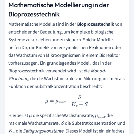
Mathematische Modellierung in der
Bioprozesstechnik
Mathematische Modelle sind in der
Bioprozesstechnik
von
entscheidender Bedeutung, um komplexe biologische
Systeme zu verstehen und zu steuern. Solche Modelle
helfen Dir, die Kinetik von enzymatischen Reaktionen oder
das Wachstum von Mikroorganismen in einem Bioreaktor
vorherzusagen. Ein grundlegendes Modell, das in der
Bioprozesstechnik verwendet wird, ist die
Monod-
Gleichung
, die die Wachstumsrate von Mikroorganismen als
Funktion der Substratkonzentration beschreibt:
μ
=
μ
m
a
x
⋅
S
K
s
+
S
Hierbei ist
die spezifische Wachstumsrate,
die
μ
μ
m
a
x
maximale Wachstumsrate,
die Substratkonzentration und
S
die
Sättigungskonstante
. Dieses Modell ist ein einfaches
K
s