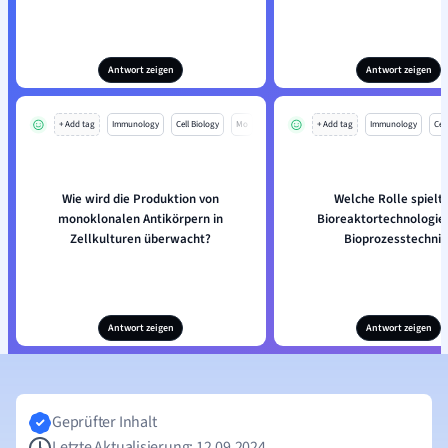
Antwort zeigen
Antwort zeigen
+ Add tag
Immunology
Cell Biology
Mo
+ Add tag
Immunology
Cell
Wie wird die Produktion von
Welche Rolle spielt 
monoklonalen Antikörpern in
Bioreaktortechnologie 
Zellkulturen überwacht?
Bioprozesstechnik
Antwort zeigen
Antwort zeigen
Geprüfter Inhalt
Letzte Aktualisierung: 12.09.2024