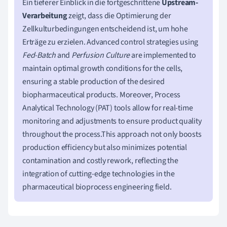
Ein tieferer Einblick in die fortgeschrittene
Upstream-
Verarbeitung
zeigt, dass die Optimierung der
Zellkulturbedingungen entscheidend ist, um hohe
Erträge zu erzielen. Advanced control strategies using
Fed-Batch
and
Perfusion Culture
are implemented to
maintain optimal growth conditions for the cells,
ensuring a stable production of the desired
biopharmaceutical products. Moreover, Process
Analytical Technology (PAT) tools allow for real-time
monitoring and adjustments to ensure product quality
throughout the process.This approach not only boosts
production efficiency but also minimizes potential
contamination and costly rework, reflecting the
integration of cutting-edge technologies in the
pharmaceutical bioprocess engineering field.