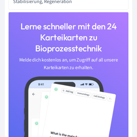
Stabilisierung, Regeneration
Lerne schneller mit den 24
Karteikarten zu
Bioprozesstechnik
Melde dich kostenlos an, um Zugriff auf all unsere
Karteikarten zu erhalten.