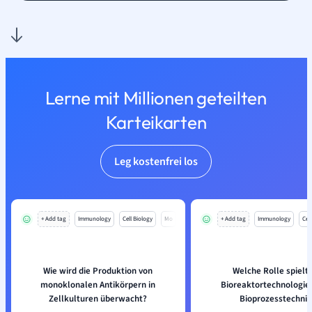
Lerne mit Millionen geteilten
Karteikarten
Leg kostenfrei los
+ Add tag
Immunology
Cell Biology
Mo
+ Add tag
Immunology
Cell
Wie wird die Produktion von
Welche Rolle spielt 
monoklonalen Antikörpern in
Bioreaktortechnologie 
Zellkulturen überwacht?
Bioprozesstechnik