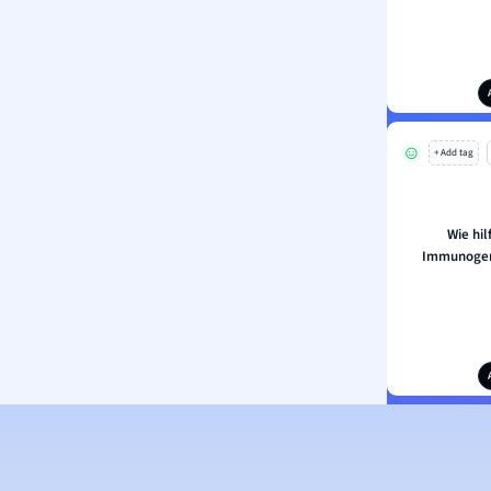
+ Add tag
Wie hil
Immunogeni