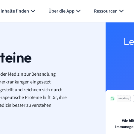
inhalte finden
Über die App
Ressourcen
Le
teine
n der Medizin zur Behandlung
nerkrankungen eingesetzt
estellt und zeichnen sich durch
apeutische Proteine hilft Dir, ihre
+ Add tag
izin besser zu verstehen.
Wie hil
Immunogeni