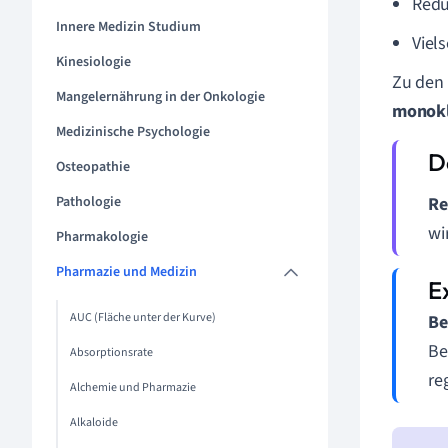
Redu
Innere Medizin Studium
Viel
Kinesiologie
Zu den
Mangelernährung in der Onkologie
monokl
Medizinische Psychologie
Osteopathie
Pathologie
Re
wi
Pharmakologie
Pharmazie und Medizin
AUC (Fläche unter der Kurve)
Be
Be
Absorptionsrate
re
Alchemie und Pharmazie
Alkaloide