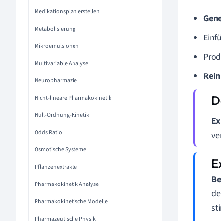
Medikationsplan erstellen
Gene
Metabolisierung
Einf
Mikroemulsionen
Prod
Multivariable Analyse
Rein
Neuropharmazie
Nicht-lineare Pharmakokinetik
Null-Ordnung-Kinetik
Ex
Odds Ratio
ve
Osmotische Systeme
Pflanzenextrakte
Be
Pharmakokinetik Analyse
de
Pharmakokinetische Modelle
st
Pharmazeutische Physik