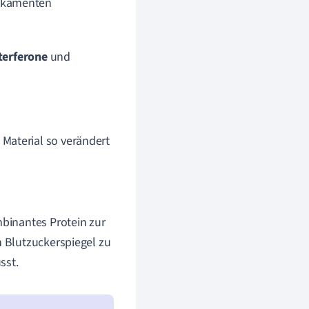
dikamenten
terferone
und
 Material so verändert
mbinantes Protein zur
n Blutzuckerspiegel zu
sst.