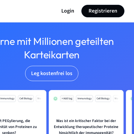
Login
Registrieren
rne mit Millionen geteilten
Karteikarten
Leg kostenfrei los
Immunology
Cell Biology
Mo
+ Add tag
Immunology
Cell Biology
Mo
ft PEGylierung, die
Was ist ein kritischer Faktor bei der
W
tät von Proteinen zu
Entwicklung therapeutischer Proteine
senken?
hinsichtlich der Immunogenität?