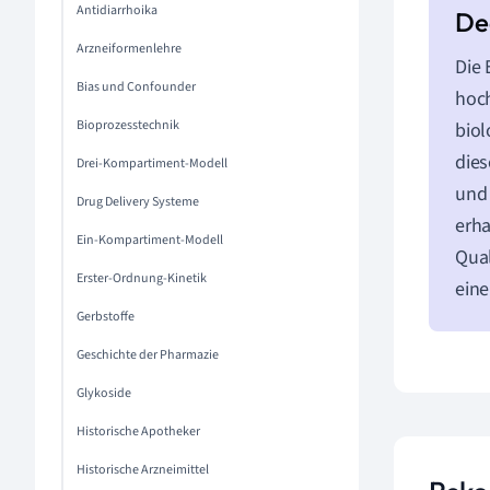
Antidiarrhoika
Arzneiformenlehre
Die 
Bias und Confounder
hoch
Bioprozesstechnik
biol
dies
Drei-Kompartiment-Modell
und 
Drug Delivery Systeme
erha
Ein-Kompartiment-Modell
Qual
Erster-Ordnung-Kinetik
eine
Gerbstoffe
Geschichte der Pharmazie
Glykoside
Historische Apotheker
Historische Arzneimittel