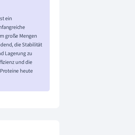
st ein
mfangreiche
, um große Mengen
dend, die Stabilität
und Lagerung zu
fizienz und die
 Proteine heute