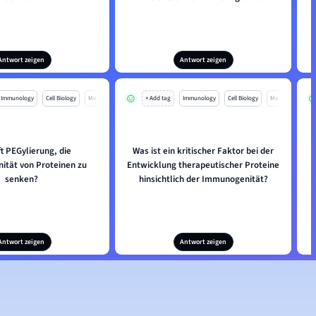
Antwort zeigen
Antwort zeigen
Immunology
Cell Biology
Mo
+ Add tag
Immunology
Cell Biology
Mo
ft PEGylierung, die
Was ist ein kritischer Faktor bei der
W
tät von Proteinen zu
Entwicklung therapeutischer Proteine
senken?
hinsichtlich der Immunogenität?
Antwort zeigen
Antwort zeigen