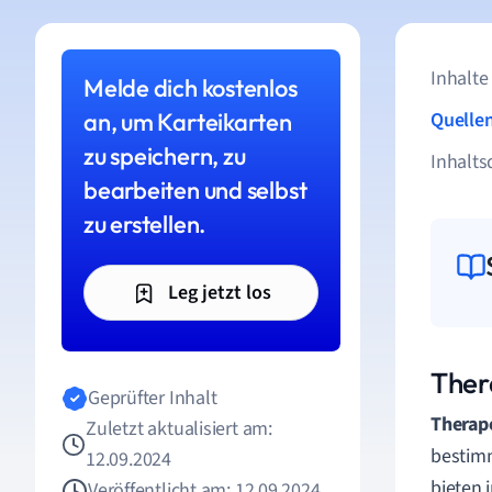
Inhalte
Melde dich kostenlos
an, um Karteikarten
Quelle
zu speichern, zu
Inhalts
bearbeiten und selbst
zu erstellen.
Leg jetzt los
Ther
Geprüfter Inhalt
Therap
Zuletzt aktualisiert am:
bestimm
12.09.2024
bieten 
Veröffentlicht am: 12.09.2024