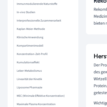
Reko
Immunmodulierende Naturstoffe
Rekombi
In-vivo Studien
Medizin
Interprofessionelle Zusammenarbeit
bieten 
Kaplan-Meier-Methode
Klinische Anwendung
Kompartimentmodell
Konzentration-Zeit-Profil
Hers
Kumulationseffekt
Der Pro
Leber-Metabolismus
des gew
Wirtzel
Linearität der Kinetik
Protein
Liposome Pharmazie
geteste
MEC (Minimale Effektive Konzentration)
Wichtig
Maximale Plasma Konzentration