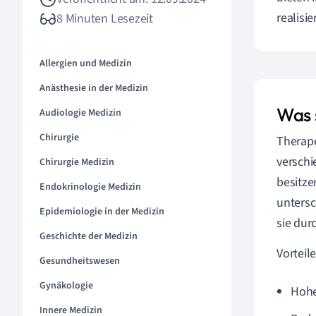
realisie
8 Minuten Lesezeit
Allergien und Medizin
Anästhesie in der Medizin
Was 
Audiologie Medizin
Chirurgie
Therape
verschi
Chirurgie Medizin
besitze
Endokrinologie Medizin
untersc
Epidemiologie in der Medizin
sie dur
Geschichte der Medizin
Vorteil
Gesundheitswesen
Gynäkologie
Hohe
Innere Medizin