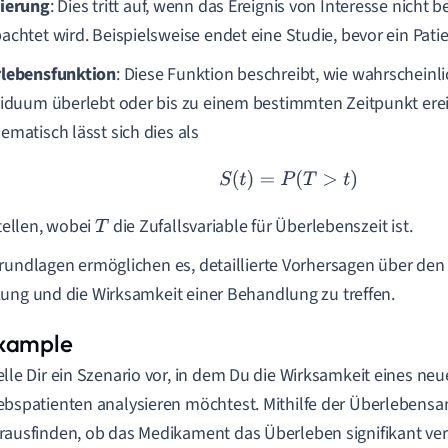
ierung
: Dies tritt auf, wenn das Ereignis von Interesse nicht 
achtet wird. Beispielsweise endet eine Studie, bevor ein Patien
lebensfunktion
: Diese Funktion beschreibt, wie wahrscheinlic
viduum überlebt oder bis zu einem bestimmten Zeitpunkt ereig
ematisch lässt sich dies als
S
(
t
)
=
P
(
T
>
t
)
tellen, wobei
die Zufallsvariable für Überlebenszeit ist.
T
rundlagen ermöglichen es, detaillierte Vorhersagen über den 
ung und die Wirksamkeit einer Behandlung zu treffen.
elle Dir ein Szenario vor, in dem Du die Wirksamkeit eines n
ebspatienten analysieren möchtest. Mithilfe der Überlebensa
rausfinden, ob das Medikament das Überleben signifikant ver