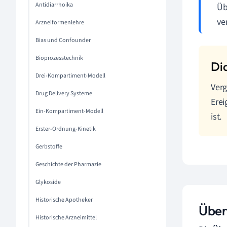
Antidiarrhoika
Üb
ve
Arzneiformenlehre
Bias und Confounder
Bioprozesstechnik
Drei-Kompartiment-Modell
Verg
Drug Delivery Systeme
Erei
Ein-Kompartiment-Modell
ist.
Erster-Ordnung-Kinetik
Gerbstoffe
Geschichte der Pharmazie
Glykoside
Historische Apotheker
Über
Historische Arzneimittel