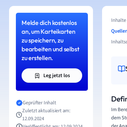
Inhalte
Melde dich kostenlos
an, um Karteikarten
Quelle
zu speichern, zu
Inhalts
bearbeiten und selbst
zu erstellen.
Leg jetzt los
Defi
Geprüfter Inhalt
Im Bere
Zuletzt aktualisiert am:
dem Stu
12.09.2024
der Ana
Veröffentlicht am: 12.09.2024