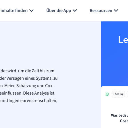
inhalte finden
Über die App
Ressourcen
Le
det wird, um die Zeit bis zum
oder Versagen eines Systems, zu
lan-Meier-Schätzung und Cox-
einflussen. Diese Analyse ist
+ Add tag
e und Ingenieurwissenschaften,
Was bedeu
Über