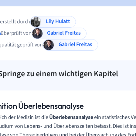
Lily Hulatt
 erstellt durch
Gabriel Freitas
n
überprüft von
Gabriel Freitas
qualität geprüft von
Springe zu einem wichtigen Kapitel
nition Überlebensanalyse
ich der Medizin ist die
Überlebensanalyse
ein statistisches V
dium von Lebens- und Überlebenszeiten befasst. Dies ist in
lyse von Therapieerfolgen und bei der Überwachung des For