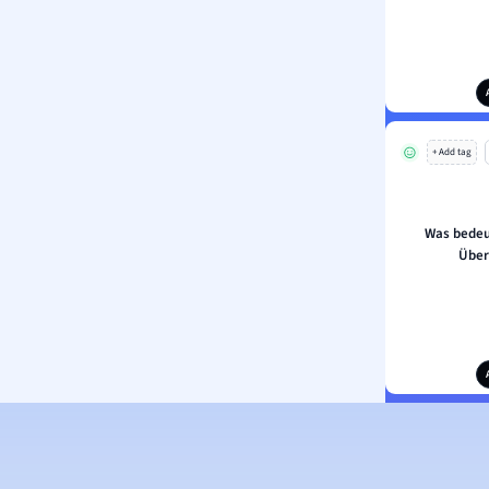
+ Add tag
Was bedeu
Über