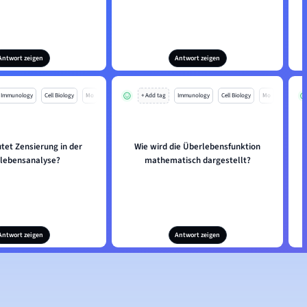
Antwort zeigen
Antwort zeigen
Immunology
Cell Biology
Mo
+ Add tag
Immunology
Cell Biology
Mo
tet Zensierung in der
Wie wird die Überlebensfunktion
lebensanalyse?
mathematisch dargestellt?
Antwort zeigen
Antwort zeigen