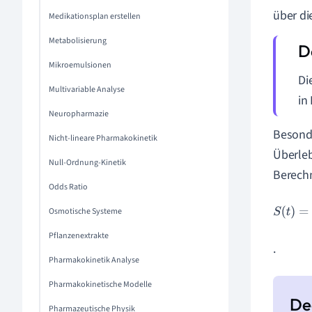
über di
Medikationsplan erstellen
Metabolisierung
Mikroemulsionen
Di
Multivariable Analyse
in
Neuropharmazie
Besonde
Nicht-lineare Pharmakokinetik
Überleb
Null-Ordnung-Kinetik
Berech
Odds Ratio
S
(
t
)
=
A
Osmotische Systeme
Pflanzenextrakte
.
Pharmakokinetik Analyse
Pharmakokinetische Modelle
Pharmazeutische Physik