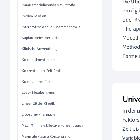
Die
Übe
Immunmodulierende Naturstoffe
ermögli
In-vivo Studien
oder Kr
Interprofessionelle Zusammenarbeit
Therapi
Modelli
Kaplan-Meier-Methode
Methode
Klinische Anwendung
Formeln
Kompartimentmodell
Konzentration-Zeit-Profil
Kumulationseffekt
Leber-Metabolismus
Univ
Linearität der Kinetik
In der
u
Liposome Pharmazie
Faktors
MEC (Minimale Effektive Konzentration)
Zeit bi
Maximale Plasma Konzentration
Variabl