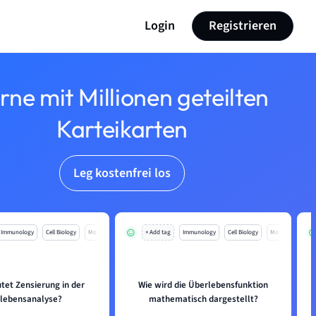
Login
Registrieren
rne mit Millionen geteilten
Karteikarten
Leg kostenfrei los
Immunology
Cell Biology
Mo
+ Add tag
Immunology
Cell Biology
Mo
tet Zensierung in der
Wie wird die Überlebensfunktion
lebensanalyse?
mathematisch dargestellt?