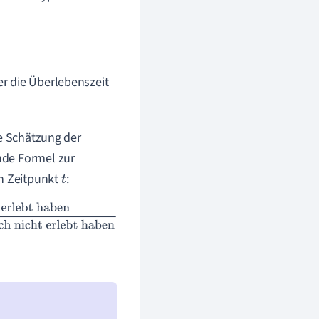
der die Überlebenszeit
e Schätzung der
nde Formel zur
n Zeitpunkt
:
t
Anzahl der Personen,
haben