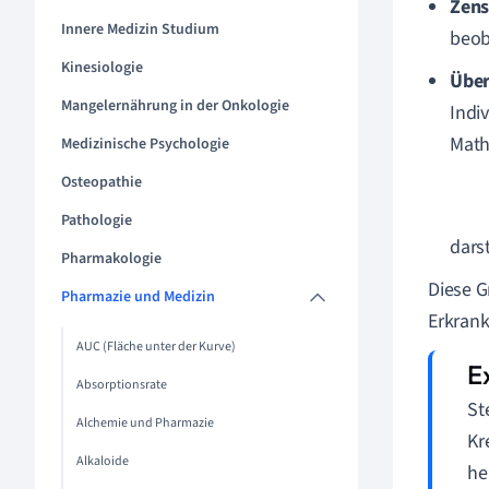
Zens
Innere Medizin Studium
beob
Kinesiologie
Über
Mangelernährung in der Onkologie
Indi
Math
Medizinische Psychologie
Osteopathie
Pathologie
dars
Pharmakologie
Diese G
Pharmazie und Medizin
Erkrank
AUC (Fläche unter der Kurve)
Absorptionsrate
St
Alchemie und Pharmazie
Kr
Alkaloide
he