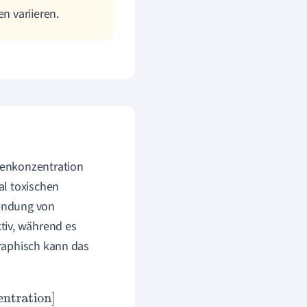
n variieren.
tenkonzentration
al toxischen
wendung von
tiv, während es
raphisch kann das
tion
]