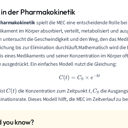
in der Pharmakokinetik
harmakokinetik
spielt die MEC eine entscheidende Rolle be
ikament im Körper absorbiert, verteilt, metabolisiert und au
in untersucht die Geschwindigkeit und den Weg, den das Med
ichung bis zur Elimination durchläuft.Mathematisch wird di
is eines Medikaments und seiner Konzentration im Körper oft
 ausgedrückt. Ein einfaches Modell nutzt die Gleichung:
C
(
t
)
=
C
0
×
e
−
k
t
 ist
die Konzentration zum Zeitpunkt
,
die Ausgangs
C
(
t
)
t
C
0
minationsrate. Dieses Modell hilft, die MEC im Zeitverlauf zu 