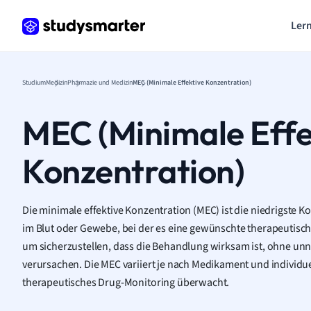
Lern
Studium
Medizin
Pharmazie und Medizin
MEC (Minimale Effektive Konzentration)
MEC (Minimale Effe
Konzentration)
Die minimale effektive Konzentration (MEC) ist die niedrigste 
im Blut oder Gewebe, bei der es eine gewünschte therapeutische 
um sicherzustellen, dass die Behandlung wirksam ist, ohne u
verursachen. Die MEC variiert je nach Medikament und individue
therapeutisches Drug-Monitoring überwacht.