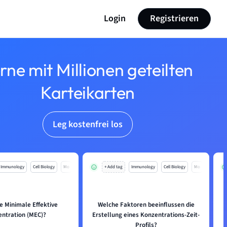
Login
Registrieren
rne mit Millionen geteilten
Karteikarten
Leg kostenfrei los
Immunology
Cell Biology
Mo
+ Add tag
Immunology
Cell Biology
Mo
ie Minimale Effektive
Welche Faktoren beeinflussen die
ntration (MEC)?
Erstellung eines Konzentrations-Zeit-
Profils?