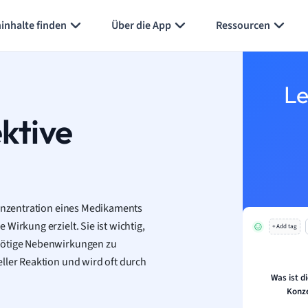
inhalte finden
Über die App
Ressourcen
Le
ktive
Konzentration eines Medikaments
Wirkung erzielt. Sie ist wichtig,
+ Add tag
nnötige Nebenwirkungen zu
ller Reaktion und wird oft durch
Was ist d
Konze