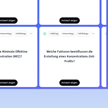
Antwort zeigen
Antwort zeigen
Immunology
Cell Biology
Mo
+ Add tag
Immunology
Cell Biology
Mo
ie Minimale Effektive
Welche Faktoren beeinflussen die
ntration (MEC)?
Erstellung eines Konzentrations-Zeit-
Profils?
Antwort zeigen
Antwort zeigen