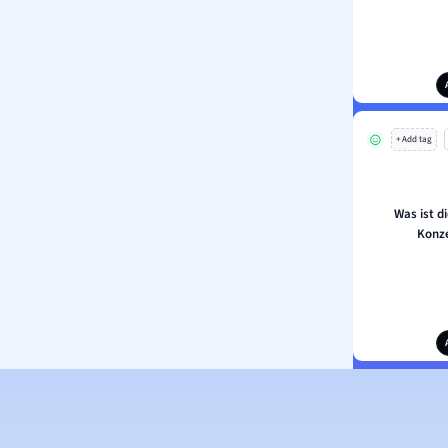
+ Add tag
Was ist d
Konze