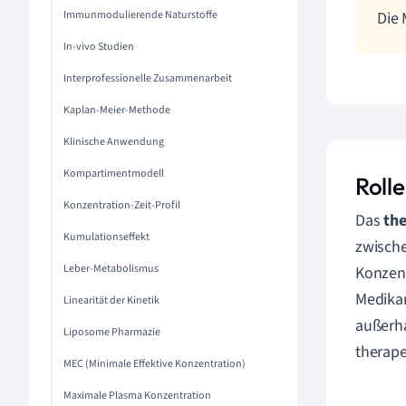
Immunmodulierende Naturstoffe
Die 
In-vivo Studien
Interprofessionelle Zusammenarbeit
Kaplan-Meier-Methode
Klinische Anwendung
Kompartimentmodell
Roll
Konzentration-Zeit-Profil
Das
the
Kumulationseffekt
zwische
Leber-Metabolismus
Konzent
Medikam
Linearität der Kinetik
außerha
Liposome Pharmazie
therape
MEC (Minimale Effektive Konzentration)
Maximale Plasma Konzentration