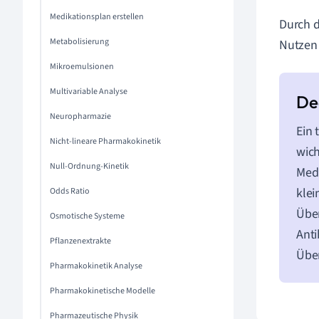
Medikationsplan erstellen
Durch d
Metabolisierung
Nutzen 
Mikroemulsionen
Multivariable Analyse
Neuropharmazie
Ein 
Nicht-lineare Pharmakokinetik
wich
Null-Ordnung-Kinetik
Medi
klei
Odds Ratio
Übe
Osmotische Systeme
Anti
Pflanzenextrakte
Über
Pharmakokinetik Analyse
Pharmakokinetische Modelle
Pharmazeutische Physik