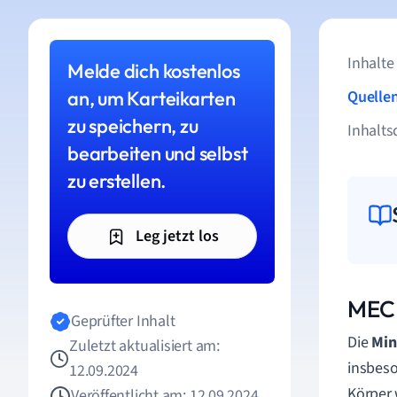
Inhalte
Melde dich kostenlos
an, um Karteikarten
Quelle
zu speichern, zu
Inhalts
bearbeiten und selbst
zu erstellen.
Leg jetzt los
MEC 
Geprüfter Inhalt
Die
Min
Zuletzt aktualisiert am:
insbeso
12.09.2024
Körper 
Veröffentlicht am: 12.09.2024