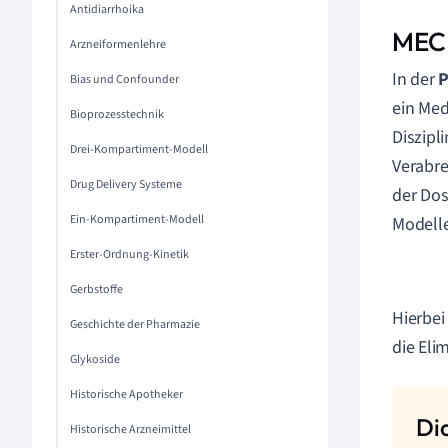
Antidiarrhoika
MEC 
Arzneiformenlehre
In der
P
Bias und Confounder
ein Med
Bioprozesstechnik
Diszipl
Drei-Kompartiment-Modell
Verabre
Drug Delivery Systeme
der Dos
Ein-Kompartiment-Modell
Modelle
Erster-Ordnung-Kinetik
Gerbstoffe
Hierbei
Geschichte der Pharmazie
die Eli
Glykoside
Historische Apotheker
Historische Arzneimittel