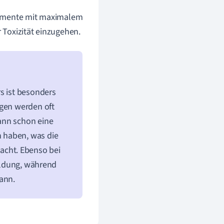
kamente mit maximalem
 Toxizität einzugehen.
s ist besonders
ngen werden oft
ann schon eine
 haben, was die
cht. Ebenso bei
bildung, während
ann.