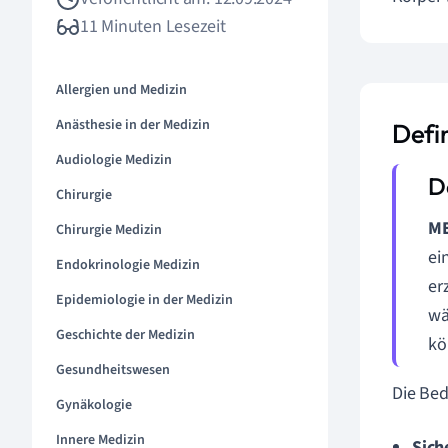
11 Minuten Lesezeit
Allergien und Medizin
Anästhesie in der Medizin
Defi
Audiologie Medizin
Chirurgie
ME
Chirurgie Medizin
ei
Endokrinologie Medizin
er
Epidemiologie in der Medizin
wä
Geschichte der Medizin
kö
Gesundheitswesen
Die Bed
Gynäkologie
Innere Medizin
Sich