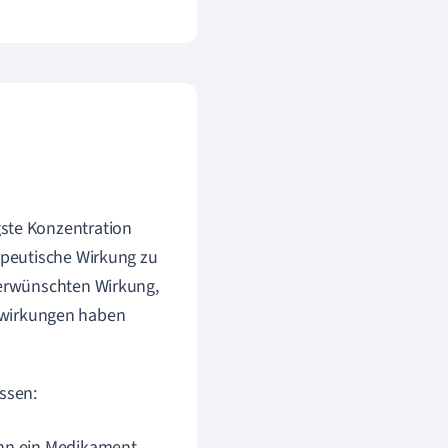
gste Konzentration
rapeutische Wirkung zu
r erwünschten Wirkung,
nwirkungen haben
ssen:
ann ein Medikament