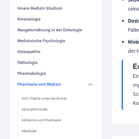
sein
Innere Medizin Studium
Kinesiologie
Dosi
Pati
Mangelernährung in der Onkologie
Medizinische Psychologie
Mini
der 
Osteopathie
Pathologie
Pharmakologie
Ei
Pharmazie und Medizin
mg
Sc
AUC (Fläche unter der Kurve)
Ko
Absorptionsrate
Alchemie und Pharmazie
Alkaloide