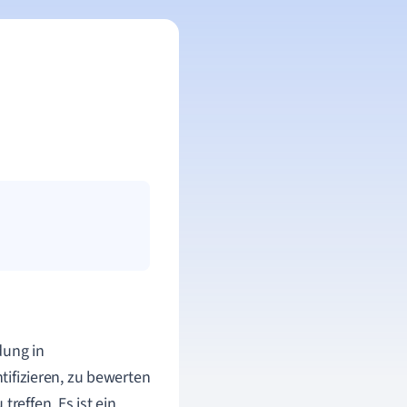
dung in
ntifizieren, zu bewerten
effen. Es ist ein