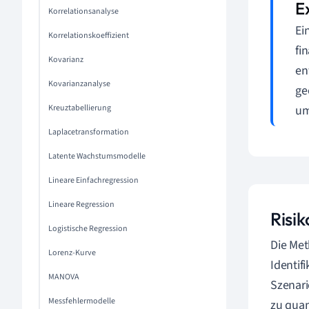
Korrelationsanalyse
Ei
Korrelationskoeffizient
fi
Kovarianz
en
Kovarianzanalyse
ge
Kreuztabellierung
um
Laplacetransformation
Latente Wachstumsmodelle
Lineare Einfachregression
Lineare Regression
Risi
Logistische Regression
Die Met
Lorenz-Kurve
Identif
MANOVA
Szenari
Messfehlermodelle
zu quan