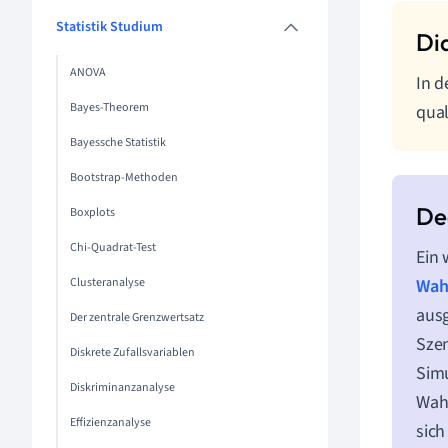
Statistik Studium
ANOVA
In d
Bayes-Theorem
qual
Bayessche Statistik
Bootstrap-Methoden
Boxplots
Chi-Quadrat-Test
Ein 
Clusteranalyse
Wah
ausg
Der zentrale Grenzwertsatz
Szen
Diskrete Zufallsvariablen
Simu
Diskriminanzanalyse
Wahr
Effizienzanalyse
sich