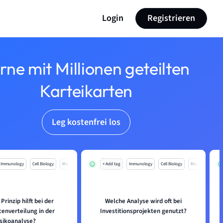
Login
Registrieren
rne mit Millionen geteilten
Karteikarten
Leg kostenfrei los
Immunology
Cell Biology
Mo
+ Add tag
Immunology
Cell Biology
Mo
Prinzip hilft bei der
Welche Analyse wird oft bei
enverteilung in der
Investitionsprojekten genutzt?
isikoanalyse?