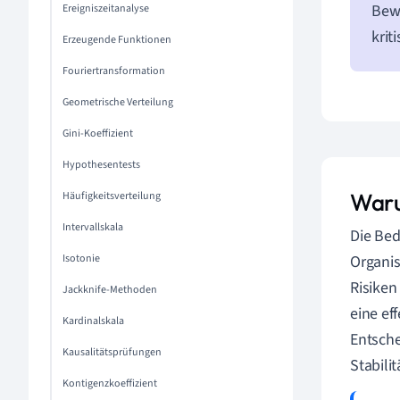
Bew
Ereigniszeitanalyse
krit
Erzeugende Funktionen
Fouriertransformation
Geometrische Verteilung
Gini-Koeffizient
Hypothesentests
Waru
Häufigkeitsverteilung
Intervallskala
Die Bed
Isotonie
Organis
Risiken
Jackknife-Methoden
eine ef
Kardinalskala
Entsche
Kausalitätsprüfungen
Stabili
Kontigenzkoeffizient