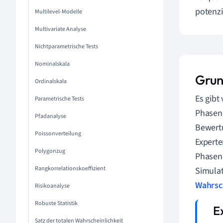
potenzi
Multilevel-Modelle
Multivariate Analyse
Nichtparametrische Tests
Nominalskala
Grun
Ordinalskala
Es gibt
Parametrische Tests
Phasen 
Pfadanalyse
Bewertu
Poissonverteilung
Experte
Polygonzug
Phasen 
Rangkorrelationskoeffizient
Simulat
Wahrsc
Risikoanalyse
Robuste Statistik
Satz der totalen Wahrscheinlichkeit