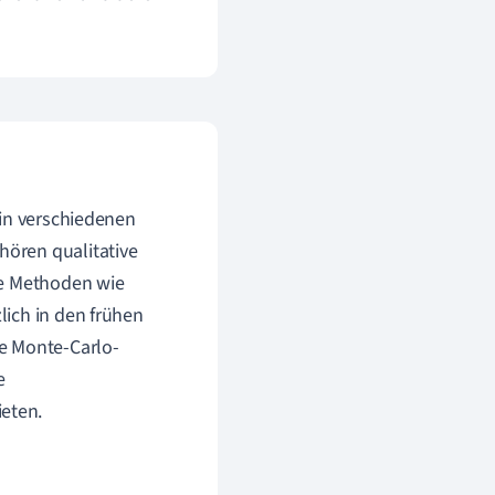
 in verschiedenen
ören qualitative
ve Methoden wie
ich in den frühen
e Monte-Carlo-
e
eten.