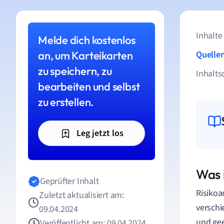
Inhalte
Melde dich kostenlos
an, um Karteikarten
Quelle
zu speichern, zu
Inhalts
bearbeiten und selbst
zu erstellen.
Leg jetzt los
Was 
Geprüfter Inhalt
Risikoa
Zuletzt aktualisiert am:
verschi
09.04.2024
und gee
Veröffentlicht am: 09.04.2024