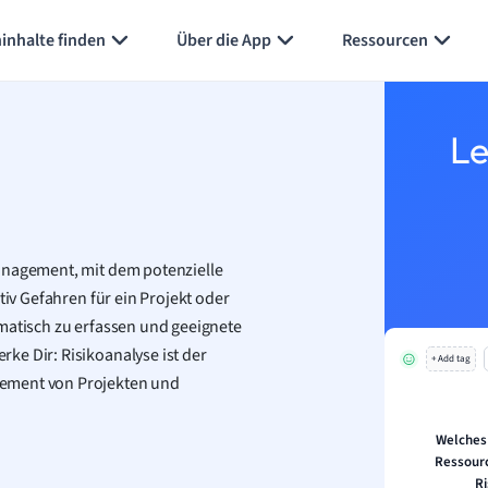
inhalte finden
Über die App
Ressourcen
Le
anagement, mit dem potenzielle
tiv Gefahren für ein Projekt oder
ematisch zu erfassen und geeignete
ke Dir: Risikoanalyse ist der
+ Add tag
gement von Projekten und
Welches 
Ressourc
R