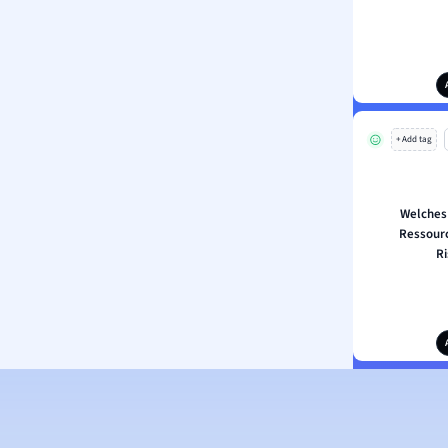
+ Add tag
Welches 
Ressourc
R