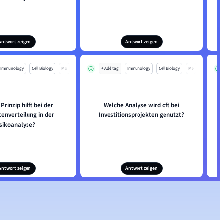
Antwort zeigen
Antwort zeigen
Immunology
Cell Biology
Mo
+ Add tag
Immunology
Cell Biology
Mo
Prinzip hilft bei der
Welche Analyse wird oft bei
enverteilung in der
Investitionsprojekten genutzt?
isikoanalyse?
Antwort zeigen
Antwort zeigen