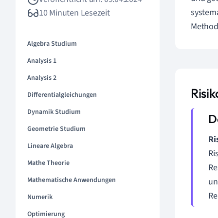
systema
10 Minuten Lesezeit
Methode
Algebra Studium
Analysis 1
Analysis 2
Risik
Differentialgleichungen
Dynamik Studium
Geometrie Studium
Ri
Lineare Algebra
Ri
Mathe Theorie
Re
Mathematische Anwendungen
un
Re
Numerik
Optimierung