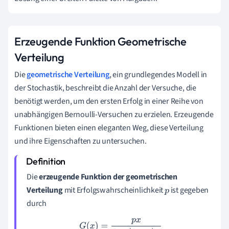
Erzeugende Funktion Geometrische
Verteilung
Die
geometrische Verteilung
, ein grundlegendes Modell in
der Stochastik, beschreibt die Anzahl der Versuche, die
benötigt werden, um den ersten Erfolg in einer Reihe von
unabhängigen Bernoulli-Versuchen zu erzielen. Erzeugende
Funktionen bieten einen eleganten Weg, diese Verteilung
und ihre Eigenschaften zu untersuchen.
Die
erzeugende Funktion der geometrischen
Verteilung
mit Erfolgswahrscheinlichkeit
ist gegeben
p
durch
G
(
x
)
=
p
x
1
−
(
1
−
p
)
x