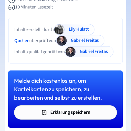
10 Minuten Lesezeit
Lily Hulatt
Inhalte erstellt durch
Gabriel Freitas
Quellen
überprüft von
Gabriel Freitas
Inhaltsqualität geprüft von
Melde dich kostenlos an, um
Karteikarten zu speichern, zu
bearbeiten und selbst zu erstellen.
Erklärung speichern