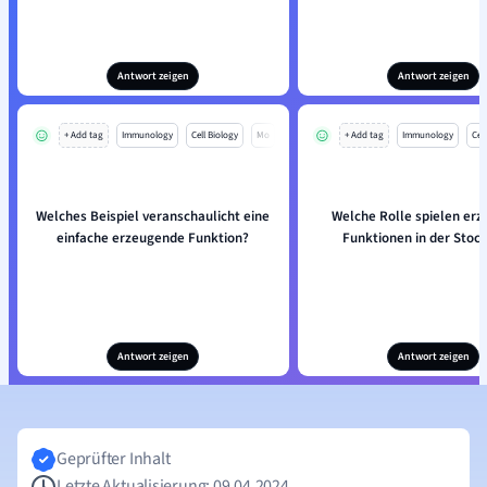
Antwort zeigen
Antwort zeigen
+ Add tag
Immunology
Cell Biology
Mo
+ Add tag
Immunology
Cell
Welches Beispiel veranschaulicht eine
Welche Rolle spielen er
einfache erzeugende Funktion?
Funktionen in der Stoch
Antwort zeigen
Antwort zeigen
Geprüfter Inhalt
Letzte Aktualisierung: 09.04.2024