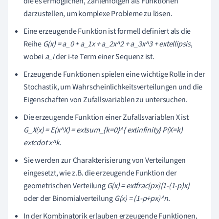
die es ermöglichen, Zahlenfolgen als Funktionen
darzustellen, um komplexe Probleme zu lösen.
Eine erzeugende Funktion ist formell definiert als die
Reihe
G(x) = a_0 + a_1x + a_2x^2 + a_3x^3 + extellipsis
,
wobei
a_i
der i-te Term einer Sequenz ist.
Erzeugende Funktionen spielen eine wichtige Rolle in der
Stochastik, um Wahrscheinlichkeitsverteilungen und die
Eigenschaften von Zufallsvariablen zu untersuchen.
Die erzeugende Funktion einer Zufallsvariablen X ist
G_X(x) = E(x^X) = extsum_{k=0}^{ extinfinity} P(X=k)
extcdot x^k
.
Sie werden zur Charakterisierung von Verteilungen
eingesetzt, wie z.B. die erzeugende Funktion der
geometrischen Verteilung
G(x) = extfrac{px}{1-(1-p)x}
oder der Binomialverteilung
G(x) = (1-p+px)^n
.
In der Kombinatorik erlauben erzeugende Funktionen,