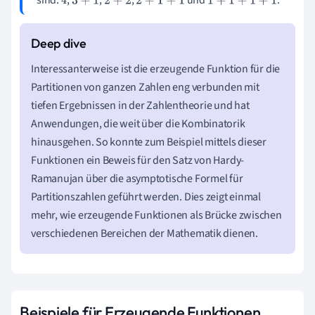
sind:
,
,
,
und
.
4
3
+
1
2
+
2
2
+
1
+
1
1
+
1
+
1
+
1
Interessanterweise ist die erzeugende Funktion für die
Partitionen von ganzen Zahlen eng verbunden mit
tiefen Ergebnissen in der Zahlentheorie und hat
Anwendungen, die weit über die Kombinatorik
hinausgehen. So konnte zum Beispiel mittels dieser
Funktionen ein Beweis für den Satz von Hardy-
Ramanujan über die asymptotische Formel für
Partitionszahlen geführt werden. Dies zeigt einmal
mehr, wie erzeugende Funktionen als Brücke zwischen
verschiedenen Bereichen der Mathematik dienen.
Beispiele für Erzeugende Funktionen