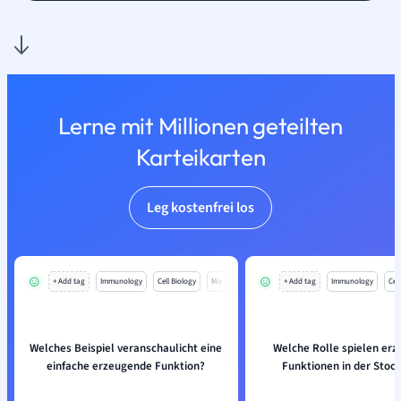
Lerne mit Millionen geteilten
Karteikarten
Leg kostenfrei los
+ Add tag
Immunology
Cell Biology
Mo
+ Add tag
Immunology
Cell
Welches Beispiel veranschaulicht eine
Welche Rolle spielen er
einfache erzeugende Funktion?
Funktionen in der Stoch