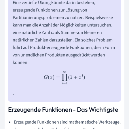
Eine vertiefte Übung könnte darin bestehen,
erzeugende Funktionen zur Lösung von
Partitionierungsproblemen zu nutzen. Beispielsweise
kann man die Anzahl der Möglichkeiten untersuchen,
eine natürliche Zahl
als Summe von kleineren
n
natürlichen Zahlen darzustellen. Ein solches Problem
führt auf Produkt-erzeugende Funktionen, die in Form
von unendlichen Produkten ausgedrückt werden
können
G
(
x
)
=
∏
i
=
1
∞
(
1
+
x
i
)
.
Erzeugende Funktionen - Das Wichtigste
Erzeugende Funktionen sind mathematische Werkzeuge,