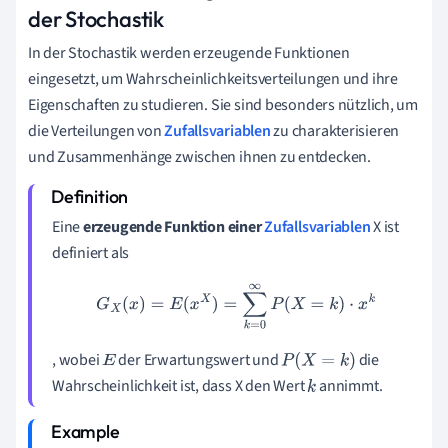
der Stochastik
In der Stochastik werden erzeugende Funktionen
eingesetzt, um Wahrscheinlichkeitsverteilungen und ihre
Eigenschaften zu studieren. Sie sind besonders nützlich, um
die Verteilungen von
Zufallsvariablen
zu charakterisieren
und Zusammenhänge zwischen ihnen zu entdecken.
Eine
erzeugende Funktion einer
Zufallsvariablen
X ist
definiert als
G
X
(
x
)
=
E
(
x
X
)
=
∑
k
=
0
∞
P
(
X
=
k
)
⋅
x
k
, wobei
der Erwartungswert und
die
E
P
(
X
=
k
)
Wahrscheinlichkeit ist, dass X den Wert
annimmt.
k