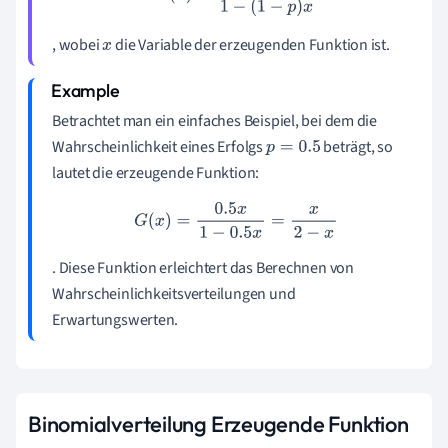
, wobei
die Variable der erzeugenden Funktion ist.
x
Betrachtet man ein einfaches Beispiel, bei dem die
Wahrscheinlichkeit eines Erfolgs
beträgt, so
p
=
0.5
lautet die erzeugende Funktion:
G
(
x
)
=
0.5
x
1
−
0.5
x
=
x
2
−
x
. Diese Funktion erleichtert das Berechnen von
Wahrscheinlichkeitsverteilungen und
Erwartungswerten.
Binomialverteilung Erzeugende Funktion