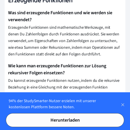
Erzeugende Funktionen
Was sind erzeugende Funktionen und wie werden sie
verwendet?
Erzeugende Funktionen sind mathematische Werkzeuge, mit
denen Du Zahlenfolgen durch Funktionen ausdrückst. Sie werden
verwendet, um Eigenschaften von Zahlenfolgen zu untersuchen,
wie etwa Summen oder Rekursionen, indem man Operationen auf
den Funktionen statt direkt auf den Folgen durchführt.
Wie kann man erzeugende Funktionen zur Lösung
rekursiver Folgen einsetzen?
Du kannst erzeugende Funktionen nutzen, indem du die rekursive
Beziehung in eine Gleichung mit der erzeugenden Funktion
übersetzt. Durch Umformen dieser Gleichung findest du die
geschlossene Form der erzeugenden Funktion und leitest daraus
94% der StudySmarter-Nutzer erzielen mit unserer
kostenlosen Plattform bessere Noten.
die explizite Form der rekursiven Folge ab.
Welche Arten von erzeugenden Funktionen gibt es und
Herunterladen
wofür werden sie jeweils eingesetzt?