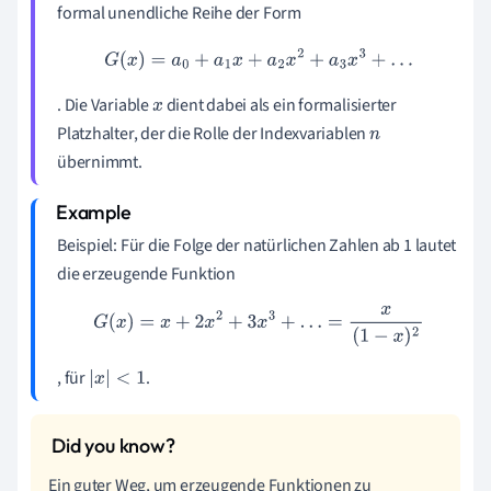
formal unendliche Reihe der Form
G
(
x
)
=
a
0
+
a
1
x
+
a
2
x
2
+
a
3
x
3
+
…
. Die Variable
dient dabei als ein formalisierter
x
Platzhalter, der die Rolle der Indexvariablen
n
übernimmt.
Beispiel: Für die Folge der natürlichen Zahlen ab 1 lautet
die erzeugende Funktion
G
(
x
)
=
x
+
2
x
2
+
3
x
3
+
…
=
x
(
1
−
x
)
2
, für
.
|
x
|
<
1
Ein guter Weg, um erzeugende Funktionen zu