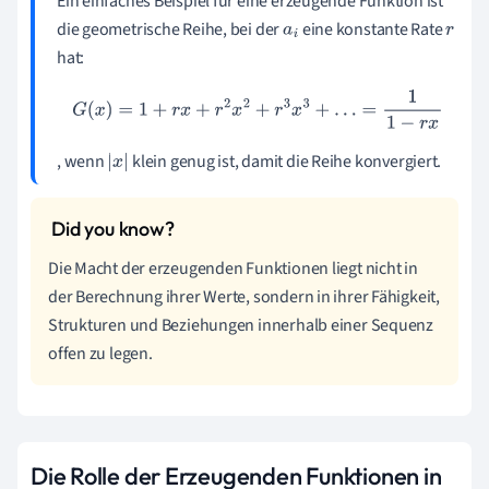
Ein einfaches Beispiel für eine erzeugende Funktion ist
die geometrische Reihe, bei der
eine konstante Rate
a
i
r
hat:
G
(
x
)
=
1
+
r
x
+
r
2
x
2
+
r
3
x
3
+
…
=
1
1
−
r
x
, wenn
klein genug ist, damit die Reihe konvergiert.
|
x
|
Die Macht der erzeugenden Funktionen liegt nicht in
der Berechnung ihrer Werte, sondern in ihrer Fähigkeit,
Strukturen und Beziehungen innerhalb einer Sequenz
offen zu legen.
Die Rolle der Erzeugenden Funktionen in