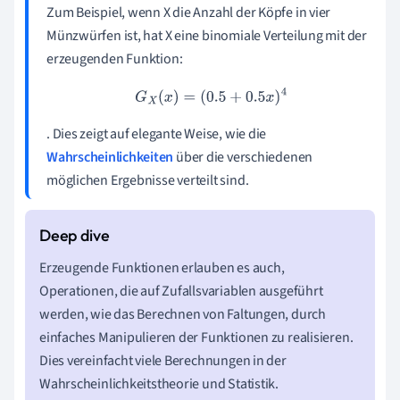
Zum Beispiel, wenn X die Anzahl der Köpfe in vier
Münzwürfen ist, hat X eine binomiale Verteilung mit der
erzeugenden Funktion:
G
X
(
x
)
=
(
0.5
+
0.5
x
)
4
. Dies zeigt auf elegante Weise, wie die
Wahrscheinlichkeiten
über die verschiedenen
möglichen Ergebnisse verteilt sind.
Erzeugende Funktionen erlauben es auch,
Operationen, die auf Zufallsvariablen ausgeführt
werden, wie das Berechnen von Faltungen, durch
einfaches Manipulieren der Funktionen zu realisieren.
Dies vereinfacht viele Berechnungen in der
Wahrscheinlichkeitstheorie und Statistik.