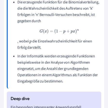
Die erzeugende Funktion für die Binomialverteilung,
die die Wahrscheinlichkeit des Auftretens von 'k'
Erfolgen in 'n' Bernoulli-Versuchen beschreibt, ist
gegeben durch
G
(
x
)
=
(
1
−
p
+
p
x
)
n
, wobei
die Einzelwahrscheinlichkeit für einen
p
Erfolg darstellt.
In der Informatik werden erzeugende Funktionen
beispielsweise in der Analyse von Algorithmen
eingesetzt, um die Anzahl der grundlegenden
Operationen in einem Algorithmus als Funktion der
Eingabegröße zu bestimmen.
Ein besonders interessanter Anwendungsfall