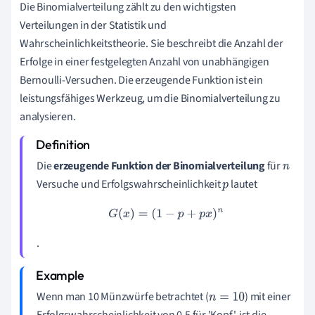
Die Binomialverteilung zählt zu den wichtigsten
Verteilungen in der Statistik und
Wahrscheinlichkeitstheorie. Sie beschreibt die Anzahl der
Erfolge in einer festgelegten Anzahl von unabhängigen
Bernoulli-Versuchen. Die erzeugende Funktion ist ein
leistungsfähiges Werkzeug, um die Binomialverteilung zu
analysieren.
Die
erzeugende Funktion der Binomialverteilung
für
n
Versuche und Erfolgswahrscheinlichkeit
lautet
p
G
(
x
)
=
(
1
−
p
+
p
x
)
n
.
Wenn man 10 Münzwürfe betrachtet (
) mit einer
n
=
10