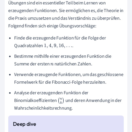
Übungen sind ein essentieller Teil beim Lernen von
erzeugenden Funktionen. Sie ermöglichen es, die Theorie in
die Praxis umzusetzen und das Verständnis zu überprüfen.
Folgend finden sich einige Übungsvorschläge:
Finde die erzeugende Funktion für die Folge der
Quadratzahlen
.
1
,
4
,
9
,
16
,
…
Bestimme mithilfe einer erzeugenden Funktion die
Summe der ersten
natürlichen Zahlen.
n
Verwende erzeugende Funktionen, um das geschlossene
Formelwerk für die Fibonacci-Folge herzuleiten.
Analyse der erzeugenden Funktion der
Binomialkoeffizienten
und deren Anwendung in der
(
n
k
Wahrscheinlichkeitsrechnung.
)