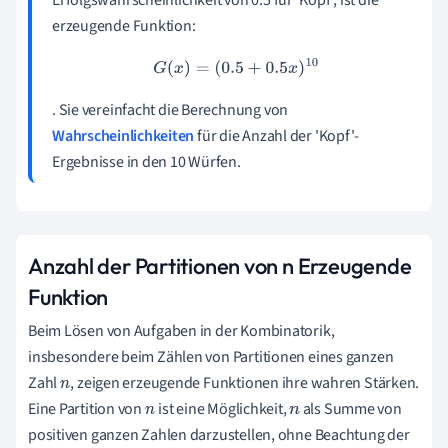
Erfolgswahrscheinlichkeit von 0.5 für 'Kopf', ist die
erzeugende Funktion:
G
(
x
)
=
(
0.5
+
0.5
x
)
10
. Sie vereinfacht die Berechnung von
Wahrscheinlichkeiten
für die Anzahl der 'Kopf'-
Ergebnisse in den 10 Würfen.
Anzahl der Partitionen von n Erzeugende
Funktion
Beim Lösen von Aufgaben in der Kombinatorik,
insbesondere beim Zählen von Partitionen eines ganzen
Zahl
, zeigen erzeugende Funktionen ihre wahren Stärken.
n
Eine Partition von
ist eine Möglichkeit,
als Summe von
n
n
positiven ganzen Zahlen darzustellen, ohne Beachtung der