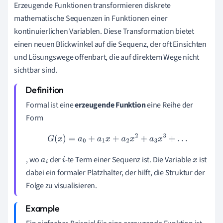
Erzeugende Funktionen transformieren diskrete
mathematische Sequenzen in Funktionen einer
kontinuierlichen Variablen. Diese Transformation bietet
einen neuen Blickwinkel auf die Sequenz, der oft Einsichten
und Lösungswege offenbart, die auf direktem Wege nicht
sichtbar sind.
Formal ist eine
erzeugende Funktion
eine Reihe der
Form
G
(
x
)
=
a
0
+
a
1
x
+
a
2
x
2
+
a
3
x
3
+
…
, wo
der
-te Term einer Sequenz ist. Die Variable
ist
a
i
i
x
dabei ein formaler Platzhalter, der hilft, die Struktur der
Folge zu visualisieren.