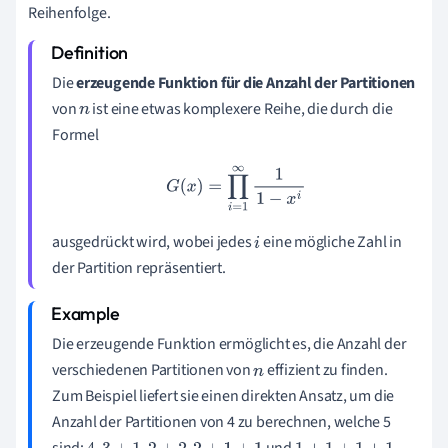
Reihenfolge.
Die
erzeugende Funktion für die Anzahl der Partitionen
von
ist eine etwas komplexere Reihe, die durch die
n
Formel
G
(
x
)
=
∏
i
=
1
∞
1
1
−
x
i
ausgedrückt wird, wobei jedes
eine mögliche Zahl in
i
der Partition repräsentiert.
Die erzeugende Funktion ermöglicht es, die Anzahl der
verschiedenen Partitionen von
effizient zu finden.
n
Zum Beispiel liefert sie einen direkten Ansatz, um die
Anzahl der Partitionen von 4 zu berechnen, welche 5