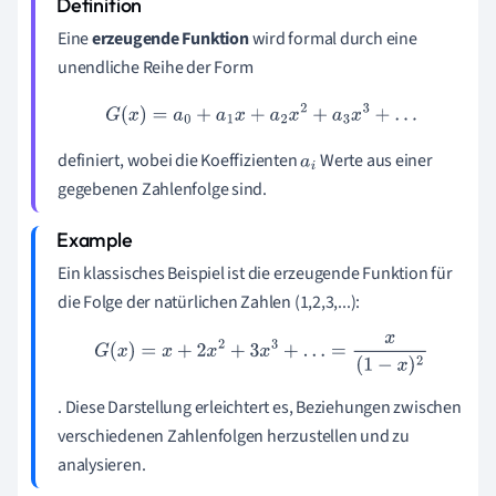
Eine
erzeugende Funktion
wird formal durch eine
unendliche Reihe der Form
G
(
x
)
=
a
0
+
a
1
x
+
a
2
x
2
+
a
3
x
3
+
…
definiert, wobei die Koeffizienten
Werte aus einer
a
i
gegebenen Zahlenfolge sind.
Ein klassisches Beispiel ist die erzeugende Funktion für
die Folge der natürlichen Zahlen (1,2,3,...):
G
(
x
)
=
x
+
2
x
2
+
3
x
3
+
…
=
x
(
1
−
x
)
2
. Diese Darstellung erleichtert es, Beziehungen zwischen
verschiedenen Zahlenfolgen herzustellen und zu
analysieren.