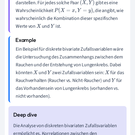
darstellen. Für jedes solche Paar
gibt es eine
(
X
,
Y
)
Wahrscheinlichkeit
, die angibt, wie
P
(
X
=
x
,
Y
=
y
)
wahrscheinlich die Kombination dieser spezifischen
Werte von
und
ist.
X
Y
Ein Beispiel für diskrete bivariate Zufallsvariablen wäre
die Untersuchung des Zusammenhangs zwischen dem
Rauchen und der Entstehung von Lungenkrebs. Dabei
könnten
und
zwei Zufallsvariablen sein:
für das
X
Y
X
Rauchverhalten (Raucher vs. Nicht-Raucher) und
für
Y
das Vorhandensein von Lungenkrebs (vorhanden vs.
nicht vorhanden).
Die Analyse von diskreten bivariaten Zufallsvariablen
ermöglicht es, Korrelationen zwischen den