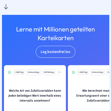
Lerne mit Millionen geteilten
Karteikarten
Leg kostenfrei los
+ Add tag
Immunology
Cell Biology
Mo
+ Add tag
Immunology
Cell
Welche Art von Zufallsvariablen kann
Wie berechnet man 
jeden beliebigen Wert innerhalb eines
Erwartungswert einer di
Intervalls annehmen?
Zufallsvariablen?