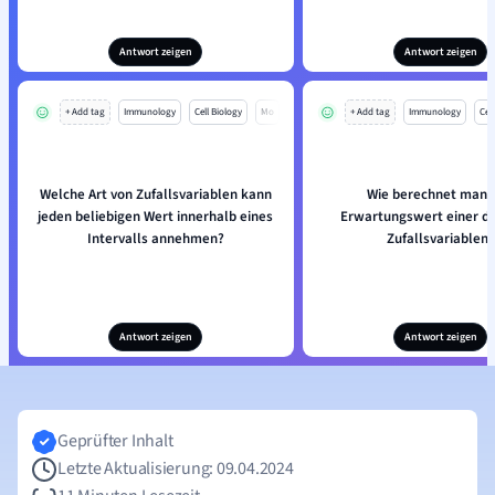
Antwort zeigen
Antwort zeigen
+ Add tag
Immunology
Cell Biology
Mo
+ Add tag
Immunology
Cell
Welche Art von Zufallsvariablen kann
Wie berechnet man 
jeden beliebigen Wert innerhalb eines
Erwartungswert einer di
Intervalls annehmen?
Zufallsvariablen?
Antwort zeigen
Antwort zeigen
Geprüfter Inhalt
Letzte Aktualisierung: 09.04.2024