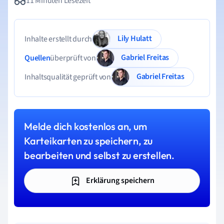
11 Minuten Lesezeit
Lily Hulatt
Inhalte erstellt durch
Gabriel Freitas
Quellen
überprüft von
Gabriel Freitas
Inhaltsqualität geprüft von
Melde dich kostenlos an, um
Karteikarten zu speichern, zu
bearbeiten und selbst zu erstellen.
Erklärung speichern