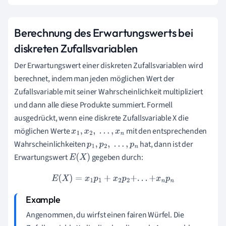
Berechnung des Erwartungswerts bei
diskreten Zufallsvariablen
Der Erwartungswert einer diskreten Zufallsvariablen wird
berechnet, indem man jeden möglichen Wert der
Zufallsvariable mit seiner Wahrscheinlichkeit multipliziert
und dann alle diese Produkte summiert. Formell
ausgedrückt, wenn eine diskrete Zufallsvariable X die
möglichen Werte
mit den entsprechenden
x
1
,
x
2
,
.
.
.
,
x
n
Wahrscheinlichkeiten
hat, dann ist der
p
1
,
p
2
,
.
.
.
,
p
n
Erwartungswert
gegeben durch:
E
(
X
)
E
(
X
)
=
x
1
p
1
+
x
2
p
2
+
.
.
.
+
x
n
p
n
Angenommen, du wirfst einen fairen Würfel. Die