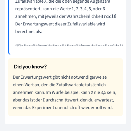
Zufallsvariable X, die die oben liegende Augenzahl
repräsentiert, kann die Werte 1, 2, 3, 4, 5, oder 6
annehmen, mit jeweils der Wahrscheinlichkeit
.
r
a
c
1
6
Der Erwartungswert dieser Zufallsvariable wird
berechnet als:
E
(
X
)
=
1
i
m
e
s
r
a
c
1
6
+
2
i
m
e
s
r
a
c
1
6
+
3
i
m
e
s
r
a
c
1
6
+
4
i
m
e
s
r
a
c
1
6
+
5
i
m
e
s
r
a
c
1
6
+
6
i
m
e
s
r
a
c
1
6
=
r
a
c
21
6
=
3.5
Der Erwartungswert gibt nicht notwendigerweise
einen Wert an, den die Zufallsvariable tatsächlich
annehmen kann. Im Würfelbeispiel kann X nie 3,5 sein,
aber das ist der Durchschnittswert, den du erwartest,
wenn das Experiment unendlich oft wiederholt wird.