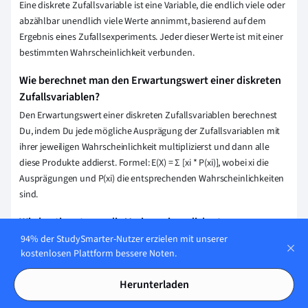
Eine diskrete Zufallsvariable ist eine Variable, die endlich viele oder
abzählbar unendlich viele Werte annimmt, basierend auf dem
Ergebnis eines Zufallsexperiments. Jeder dieser Werte ist mit einer
bestimmten Wahrscheinlichkeit verbunden.
Wie berechnet man den Erwartungswert einer diskreten
Zufallsvariablen?
Den Erwartungswert einer diskreten Zufallsvariablen berechnest
Du, indem Du jede mögliche Ausprägung der Zufallsvariablen mit
ihrer jeweiligen Wahrscheinlichkeit multiplizierst und dann alle
diese Produkte addierst. Formel: E(X) = Σ [xi * P(xi)], wobei xi die
Ausprägungen und P(xi) die entsprechenden Wahrscheinlichkeiten
sind.
Wie bestimmt man die Varianz einer diskreten
Zufallsvariablen?
94% der StudySmarter-Nutzer erzielen mit unserer
kostenlosen Plattform bessere Noten.
Um die Varianz einer diskreten Zufallsvariablen zu bestimmen,
berechnest Du zuerst den Erwartungswert der Zufallsvariablen.
Herunterladen
Anschließend berechnest Du den Erwartungswert des Quadrates
der Abweichungen der Zufallsvariablen von ihrem Erwartungswert.