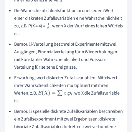
Die Wahrscheinlichkeitsfunktion ordnet jedem Wert
einer diskreten Zufallsvariablen eine Wahrscheinlichkeit
zu, z.B. P(X = 4) =
, wenn X der Wurf eines fairen Würfels
1
ist.
6
Bernoulli-Verteilung beschreibt Experimente mit zwei
Ausgängen, Binomialverteilung für n Wiederholungen
mit konstanter Wahrscheinlichkeit und Poisson-
Verteilung für seltene Ereignisse.
Erwartungswert diskreter Zufallsvariablen: Mittelwert
ihrer Wahrscheinlichkeiten multipliziert mit ihren
Werten, z.B.
, wo X die Zufallsvariable
E
(
X
)
=
∑
x
i
p
i
ist.
Bernoulli spezielle diskrete Zufallsvariablen beschreiben
ein Zufallsexperiment mit zwei Ergebnissen; diskrete
bivariate Zufallsvariablen betreffen zwei verbundene