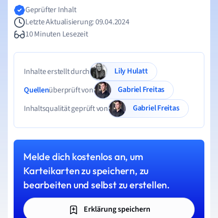
Geprüfter Inhalt
Letzte Aktualisierung: 09.04.2024
10 Minuten Lesezeit
Lily Hulatt
Inhalte erstellt durch
Gabriel Freitas
Quellen
überprüft von
Gabriel Freitas
Inhaltsqualität geprüft von
Melde dich kostenlos an, um
Karteikarten zu speichern, zu
bearbeiten und selbst zu erstellen.
Erklärung speichern