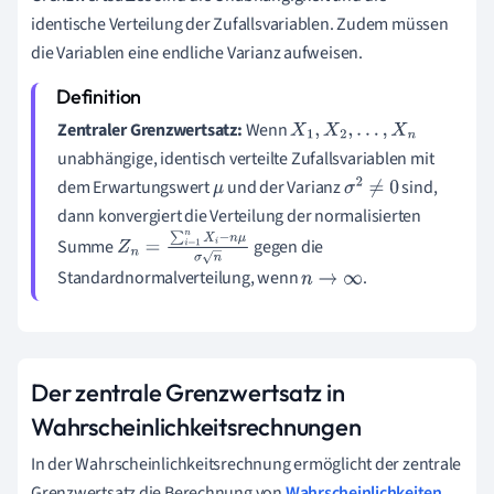
identische Verteilung der Zufallsvariablen. Zudem müssen
die Variablen eine endliche Varianz aufweisen.
Zentraler Grenzwertsatz:
Wenn
X
1
,
X
2
,
…
,
X
n
unabhängige, identisch verteilte Zufallsvariablen mit
dem Erwartungswert
und der Varianz
sind,
μ
σ
2
≠
0
dann konvergiert die Verteilung der normalisierten
Summe
gegen die
Z
n
=
∑
i
=
1
n
X
i
−
n
μ
σ
n
Standardnormalverteilung, wenn
.
n
→
∞
Der zentrale Grenzwertsatz in
Wahrscheinlichkeitsrechnungen
In der Wahrscheinlichkeitsrechnung ermöglicht der zentrale
Grenzwertsatz die Berechnung von
Wahrscheinlichkeiten