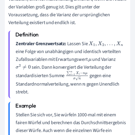
der Variablen groß genug ist. Dies gilt unter der
Voraussetzung, dass die Varianz der ursprünglichen
Verteilung existiert und endlich ist.
Zentraler Grenzwertsatz:
Lassen Sie
X
1
,
X
2
,
…
,
X
n
eine Folge von unabhängigen und identisch verteilten
Zufallsvariablen mit Erwartungswert
und Varianz
μ
sein. Dann konvergiert die Verteilung der
σ
2
≠
0
standardisierten Summe
gegen eine
∑
i
=
1
n
X
i
−
n
μ
Standardnormalverteilung, wenn
gegen Unendlich
σ
n
n
strebt.
Stellen Sie sich vor, Sie würfeln 1000-mal mit einem
fairen Würfel und berechnen das Durchschnittsergebnis
dieser Würfe. Auch wenn die einzelnen Würfe ein