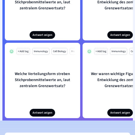
Stichprobenmittelwerte an, laut
Entwicklung des zent
zentralem Grenzwertsatz?
Grenzwertsatzes
Antwort zeigen
Antwort zeigen
+ Add tag
Immunology
Cell Biology
Mo
+ Add tag
Immunology
Cell
Welche Verteilungsform streben
Wer waren wichtige Figur
Stichprobenmittelwerte an, laut
Entwicklung des zent
zentralem Grenzwertsatz?
Grenzwertsatzes
Antwort zeigen
Antwort zeigen