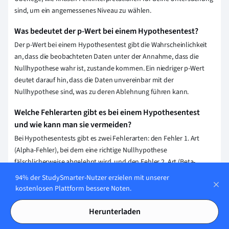
sind, um ein angemessenes Niveau zu wählen.
Was bedeutet der p-Wert bei einem Hypothesentest?
Der p-Wert bei einem Hypothesentest gibt die Wahrscheinlichkeit
an, dass die beobachteten Daten unter der Annahme, dass die
Nullhypothese wahr ist, zustande kommen. Ein niedriger p-Wert
deutet darauf hin, dass die Daten unvereinbar mit der
Nullhypothese sind, was zu deren Ablehnung führen kann.
Welche Fehlerarten gibt es bei einem Hypothesentest
und wie kann man sie vermeiden?
Bei Hypothesentests gibt es zwei Fehlerarten: den Fehler 1. Art
(Alpha-Fehler), bei dem eine richtige Nullhypothese
fälschlicherweise abgelehnt wird, und den Fehler 2. Art (Beta-
Fehler), bei dem eine falsche Nullhypothese nicht abgelehnt wird.
94% der StudySmarter-Nutzer erzielen mit unserer
Vermeiden lassen sie sich durch die Wahl eines angemessenen
kostenlosen Plattform bessere Noten.
Signifikanzniveaus, die Erhöhung des Stichprobenumfangs und
eine präzise Versuchsplanung.
Herunterladen