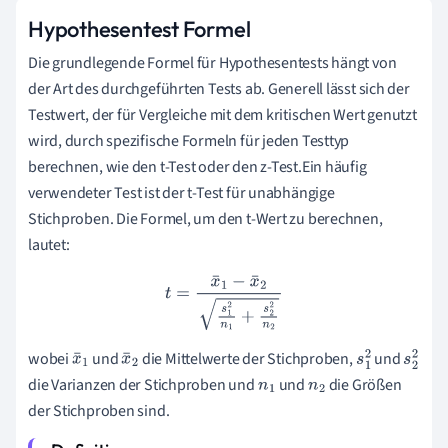
Hypothesentest Formel
Die grundlegende Formel für Hypothesentests hängt von
der Art des durchgeführten Tests ab. Generell lässt sich der
Testwert, der für Vergleiche mit dem kritischen Wert genutzt
wird, durch spezifische Formeln für jeden Testtyp
berechnen, wie den t-Test oder den z-Test.Ein häufig
verwendeter Test ist der t-Test für unabhängige
Stichproben. Die Formel, um den t-Wert zu berechnen,
lautet:
t
=
x
¯
1
−
x
¯
2
s
1
2
n
1
+
s
2
2
n
2
wobei
und
die Mittelwerte der Stichproben,
und
x
¯
x
¯
s
1
s
2
die Varianzen der Stichproben und
und
die Größen
1
2
n
1
n
2
2
2
der Stichproben sind.