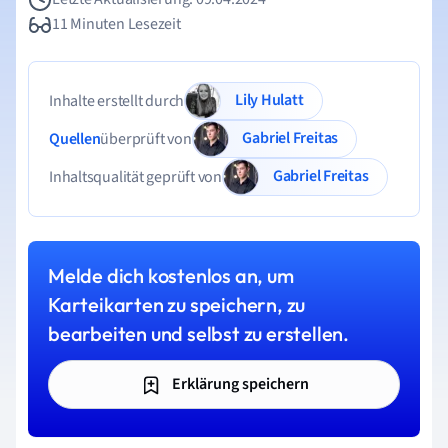
11 Minuten Lesezeit
Lily Hulatt
Inhalte erstellt durch
Gabriel Freitas
Quellen
überprüft von
Gabriel Freitas
Inhaltsqualität geprüft von
Melde dich kostenlos an, um
Karteikarten zu speichern, zu
bearbeiten und selbst zu erstellen.
Erklärung speichern