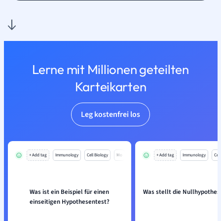
Lerne mit Millionen geteilten
Karteikarten
Leg kostenfrei los
+ Add tag
Immunology
Cell Biology
Mo
+ Add tag
Immunology
Cell
Was ist ein Beispiel für einen
Was stellt die Nullhypothes
einseitigen Hypothesentest?