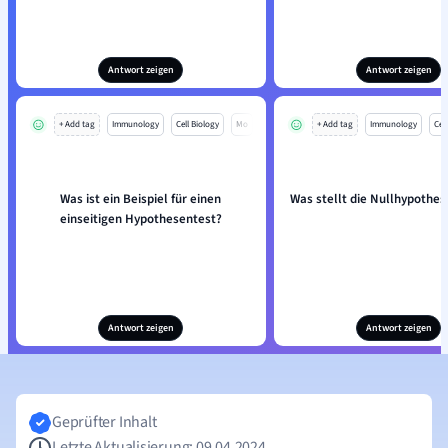
Antwort zeigen
Antwort zeigen
+ Add tag
Immunology
Cell Biology
Mo
+ Add tag
Immunology
Cell
Was ist ein Beispiel für einen
Was stellt die Nullhypothes
einseitigen Hypothesentest?
Antwort zeigen
Antwort zeigen
Geprüfter Inhalt
Letzte Aktualisierung: 09.04.2024