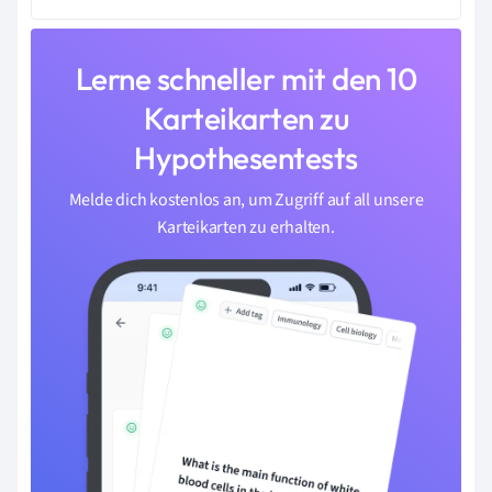
Lerne schneller mit den 10
Karteikarten zu
Hypothesentests
Melde dich kostenlos an, um Zugriff auf all unsere
Karteikarten zu erhalten.