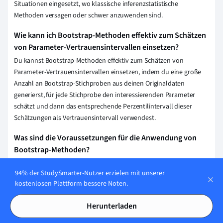
Situationen eingesetzt, wo klassische inferenzstatistische
Methoden versagen oder schwer anzuwenden sind.
Wie kann ich Bootstrap-Methoden effektiv zum Schätzen
von Parameter-Vertrauensintervallen einsetzen?
Du kannst Bootstrap-Methoden effektiv zum Schätzen von
Parameter-Vertrauensintervallen einsetzen, indem du eine große
Anzahl an Bootstrap-Stichproben aus deinen Originaldaten
generierst, für jede Stichprobe den interessierenden Parameter
schätzt und dann das entsprechende Perzentilintervall dieser
Schätzungen als Vertrauensintervall verwendest.
Was sind die Voraussetzungen für die Anwendung von
Bootstrap-Methoden?
Für die Anwendung von Bootstrap-Methoden musst Du
94% der StudySmarter-Nutzer erzielen mit unserer
sicherstellen, dass Deine Daten unabhängig und identisch verteilt
kostenlosen Plattform bessere Noten.
(i.i.d.) sind. Zudem sollte die Stichprobengröße ausreichend groß
sein, um verlässliche Schätzungen der Verteilung zu ermöglichen.
Herunterladen
Wie unterscheiden sich parametrische und nicht-