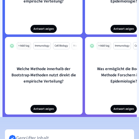
empirische Verteilung?
Epidemiologie?
Antwort zeigen
Antwort zeigen
+ Add tag
Immunology
Cell Biology
Mo
+ Add tag
Immunology
Cell
Welche Methode innerhalb der
Was ermöglicht die Boo
Bootstrap-Methoden nutzt direkt die
Methode Forschern in
empirische Verteilung?
Epidemiologie?
Antwort zeigen
Antwort zeigen
Geprüfter Inhalt