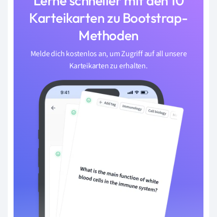
Lerne schneller mit den 10
Karteikarten zu Bootstrap-
Methoden
Melde dich kostenlos an, um Zugriff auf all unsere
Karteikarten zu erhalten.