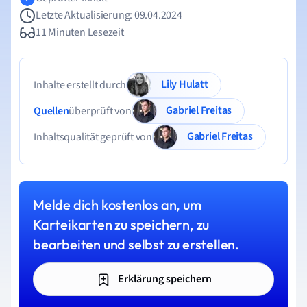
Letzte Aktualisierung: 09.04.2024
11 Minuten Lesezeit
Lily Hulatt
Inhalte erstellt durch
Gabriel Freitas
Quellen
überprüft von
Gabriel Freitas
Inhaltsqualität geprüft von
Melde dich kostenlos an, um
Karteikarten zu speichern, zu
bearbeiten und selbst zu erstellen.
Erklärung speichern