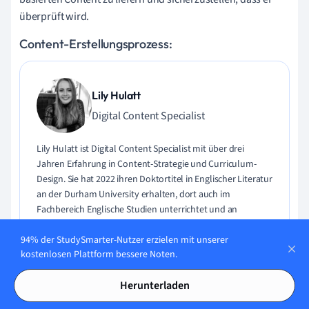
überprüft wird.
Content-Erstellungsprozess:
Lily Hulatt
Digital Content Specialist
Lily Hulatt ist Digital Content Specialist mit über drei
Jahren Erfahrung in Content-Strategie und Curriculum-
Design. Sie hat 2022 ihren Doktortitel in Englischer Literatur
an der Durham University erhalten, dort auch im
Fachbereich Englische Studien unterrichtet und an
verschiedenen Veröffentlichungen mitgewirkt. Lily ist
94% der StudySmarter-Nutzer erzielen mit unserer
Expertin für Englische Literatur, Englische Sprache,
kostenlosen Plattform bessere Noten.
Geschichte und Philosophie.
Herunterladen
Lerne Lily kennen