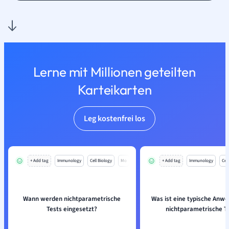
Lerne mit Millionen geteilten
Karteikarten
Leg kostenfrei los
+ Add tag
Immunology
Cell Biology
Mo
+ Add tag
Immunology
Cell
Wann werden nichtparametrische
Was ist eine typische Anw
Tests eingesetzt?
nichtparametrische T