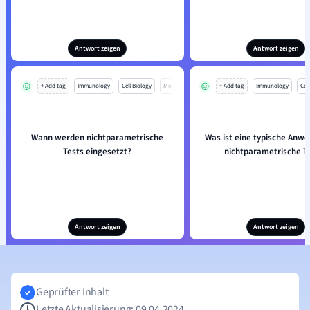
Antwort zeigen
Antwort zeigen
+ Add tag
Immunology
Cell Biology
Mo
+ Add tag
Immunology
Cell
Wann werden nichtparametrische
Was ist eine typische Anw
Tests eingesetzt?
nichtparametrische T
Antwort zeigen
Antwort zeigen
Geprüfter Inhalt
Letzte Aktualisierung: 09.04.2024