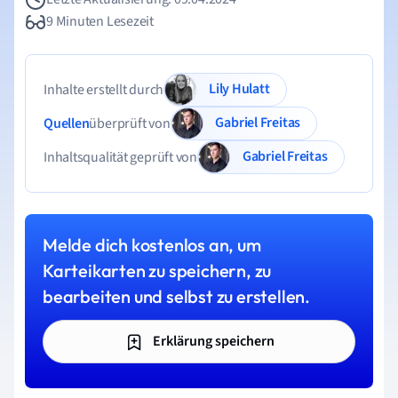
9 Minuten Lesezeit
Lily Hulatt
Inhalte erstellt durch
Gabriel Freitas
Quellen
überprüft von
Gabriel Freitas
Inhaltsqualität geprüft von
Melde dich kostenlos an, um
Karteikarten zu speichern, zu
bearbeiten und selbst zu erstellen.
Erklärung speichern