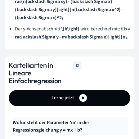
rac{n(ackslash Sigma xy) - (backslash Sigma x)
(backslash Sigma y)} ight]{n(backslash Sigma x^2) -
(backslash Sigma x)^2\
.
Der y-Achsenabschnitt
\(b\ ight]
wird berechnet mit:
\[b =
rac{ackslash Sigma y - m(backslash Sigma x)} ight]{n\
.
Karteikarten in
10
Lineare
Einfachregression
Lerne jetzt
Wofür steht der Parameter 'm' in der
Regressionsgleichung y = mx + b?