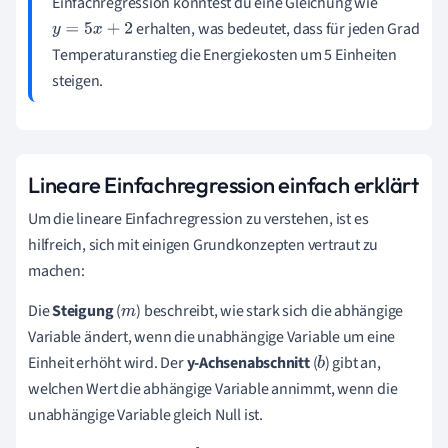
Einfachregression könntest du eine Gleichung wie
erhalten, was bedeutet, dass für jeden Grad
y
=
5
x
+
2
Temperaturanstieg die Energiekosten um 5 Einheiten
steigen.
Lineare Einfachregression einfach erklärt
Um die lineare Einfachregression zu verstehen, ist es
hilfreich, sich mit einigen Grundkonzepten vertraut zu
machen:
Die
Steigung
(
) beschreibt, wie stark sich die abhängige
m
Variable ändert, wenn die unabhängige Variable um eine
Einheit erhöht wird. Der
y-Achsenabschnitt
(
) gibt an,
b
welchen Wert die abhängige Variable annimmt, wenn die
unabhängige Variable gleich Null ist.