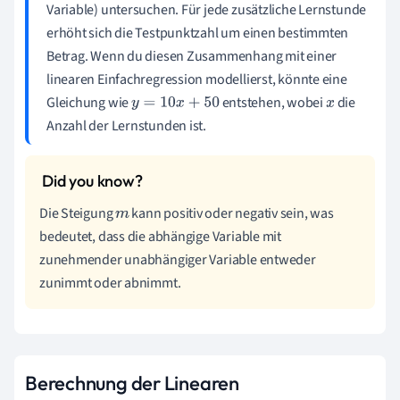
Variable) untersuchen. Für jede zusätzliche Lernstunde
erhöht sich die Testpunktzahl um einen bestimmten
Betrag. Wenn du diesen Zusammenhang mit einer
linearen Einfachregression modellierst, könnte eine
Gleichung wie
entstehen, wobei
die
y
=
10
x
+
50
x
Anzahl der Lernstunden ist.
Die Steigung
kann positiv oder negativ sein, was
m
bedeutet, dass die abhängige Variable mit
zunehmender unabhängiger Variable entweder
zunimmt oder abnimmt.
Berechnung der Linearen