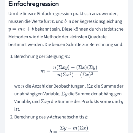
Einfachregression
Um die lineare Einfachregression praktisch anzuwenden,
müssen die Werte für
und
in der Regressionsgleichung
m
b
bekannt sein. Diese können durch statistische
y
=
m
x
+
b
Methoden wie die Methode der kleinsten Quadrate
bestimmt werden. Die beiden Schritte zur Berechnung sind:
Berechnung der Steigung
:
m
m
=
n
(
Σ
x
y
)
−
(
Σ
x
)
(
Σ
y
)
n
(
Σ
x
2
)
−
(
Σ
x
)
2
wo
die Anzahl der Beobachtungen,
die Summe der
n
Σ
x
unabhängigen Variable,
die Summe der abhängigen
Σ
y
Variable, und
die Summe des Produkts von
und
Σ
x
y
x
y
ist.
Berechnung des y-Achsenabschnitts
:
b
b
=
Σ
y
−
m
(
Σ
x
)
n