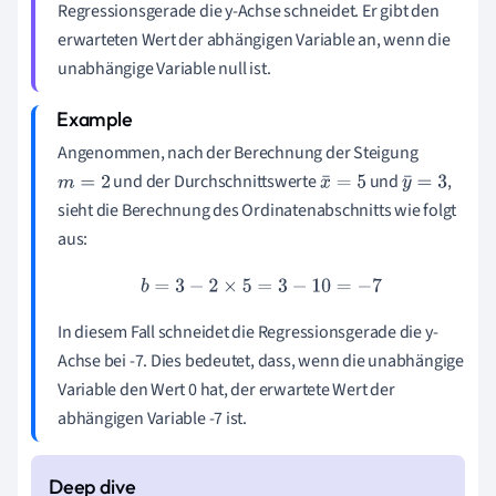
Regressionsgerade die y-Achse schneidet. Er gibt den
erwarteten Wert der abhängigen Variable an, wenn die
unabhängige Variable null ist.
Angenommen, nach der Berechnung der Steigung
und der Durchschnittswerte
und
,
m
=
2
x
¯
=
5
y
¯
=
3
sieht die Berechnung des Ordinatenabschnitts wie folgt
aus:
b
=
3
−
2
×
5
=
3
−
10
=
−
7
In diesem Fall schneidet die Regressionsgerade die y-
Achse bei -7. Dies bedeutet, dass, wenn die unabhängige
Variable den Wert 0 hat, der erwartete Wert der
abhängigen Variable -7 ist.