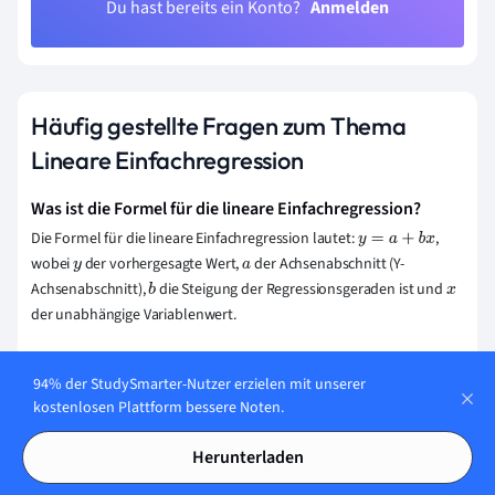
Du hast bereits ein Konto?
Anmelden
Häufig gestellte Fragen zum Thema
Lineare Einfachregression
Was ist die Formel für die lineare Einfachregression?
Die Formel für die lineare Einfachregression lautet:
,
y
=
a
+
b
x
wobei
der vorhergesagte Wert,
der Achsenabschnitt (Y-
y
a
Achsenabschnitt),
die Steigung der Regressionsgeraden ist und
b
x
der unabhängige Variablenwert.
Wie bestimmst du die Regressionskoeffizienten in der
94% der StudySmarter-Nutzer erzielen mit unserer
linearen Einfachregression?
kostenlosen Plattform bessere Noten.
In der linearen Einfachregression bestimmst du die
Regressionskoeffizienten, den Achsenabschnitt
und die Steigung
a
Herunterladen
, mithilfe der Methode der kleinsten Quadrate. Du berechnest
b
b
durch die Formel
und
durch
, wobei