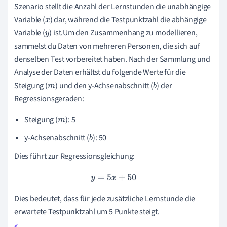
Szenario stellt die Anzahl der Lernstunden die unabhängige
Variable (
) dar, während die Testpunktzahl die abhängige
x
Variable (
) ist.Um den Zusammenhang zu modellieren,
y
sammelst du Daten von mehreren Personen, die sich auf
denselben Test vorbereitet haben. Nach der Sammlung und
Analyse der Daten erhältst du folgende Werte für die
Steigung (
) und den y-Achsenabschnitt (
) der
m
b
Regressionsgeraden:
Steigung (
): 5
m
y-Achsenabschnitt (
): 50
b
Dies führt zur Regressionsgleichung:
y
=
5
x
+
50
Dies bedeutet, dass für jede zusätzliche Lernstunde die
erwartete Testpunktzahl um 5 Punkte steigt.