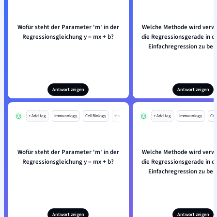
Wofür steht der Parameter 'm' in der
Welche Methode wird verw
Regressionsgleichung y = mx + b?
die Regressionsgerade in de
Einfachregression zu be
Antwort zeigen
Antwort zeigen
+ Add tag
Immunology
Cell Biology
Mo
+ Add tag
Immunology
Cell
Wofür steht der Parameter 'm' in der
Welche Methode wird verw
Regressionsgleichung y = mx + b?
die Regressionsgerade in de
Einfachregression zu be
Antwort zeigen
Antwort zeigen