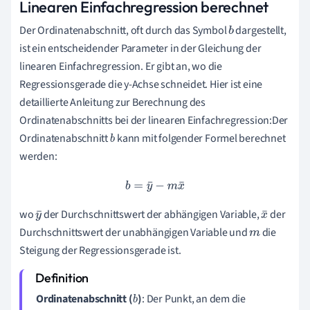
Linearen Einfachregression berechnet
Der Ordinatenabschnitt, oft durch das Symbol
dargestellt,
b
ist ein entscheidender Parameter in der Gleichung der
linearen Einfachregression. Er gibt an, wo die
Regressionsgerade die y-Achse schneidet. Hier ist eine
detaillierte Anleitung zur Berechnung des
Ordinatenabschnitts bei der linearen Einfachregression:Der
Ordinatenabschnitt
kann mit folgender Formel berechnet
b
werden:
b
=
y
¯
−
m
x
¯
wo
der Durchschnittswert der abhängigen Variable,
der
y
x
Durchschnittswert der unabhängigen Variable und
die
¯
m
¯
Steigung der Regressionsgerade ist.
Ordinatenabschnitt (
)
: Der Punkt, an dem die
b