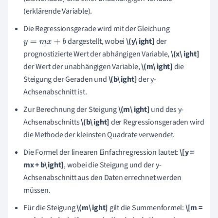
(erklärende Variable).
Die Regressionsgerade wird mit der Gleichung
dargestellt, wobei
\(y\ ight]
der
y
=
m
x
+
b
prognostizierte Wert der abhängigen Variable,
\(x\ ight]
der Wert der unabhängigen Variable,
\(m\ ight]
die
Steigung der Geraden und
\(b\ ight]
der y-
Achsenabschnitt ist.
Zur Berechnung der Steigung
\(m\ ight]
und des y-
Achsenabschnitts
\(b\ ight]
der Regressionsgeraden wird
die Methode der kleinsten Quadrate verwendet.
Die Formel der linearen Einfachregression lautet:
\[y =
mx + b\ ight]
, wobei die Steigung und der y-
Achsenabschnitt aus den Daten errechnet werden
müssen.
Für die Steigung
\(m\ ight]
gilt die Summenformel:
\[m =