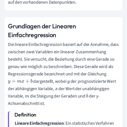
auf den vorhandenen Datenpunkten.
Grundlagen der Linearen
Einfachregression
Die lineare Einfachregression basiert auf der Annahme, dass
zwischen zwei Variablen ein linearer Zusammenhang
besteht. Sie versucht, die Beziehung durch eine Gerade so
genau wie möglich zu beschreiben. Diese Gerade wird als
Regressionsgerade bezeichnet und mit der Gleichung
dargestellt, wobei
der prognostizierte Wert
y
=
m
x
+
b
y
der abhängigen Variable,
der Wert der unabhängigen
x
Variable,
die Steigung der Geraden und
der y-
m
b
Achsenabschnitt ist.
Lineare Einfachregression
: Ein statistisches Verfahren