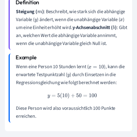
Steigung (
)
: Beschreibt, wie stark sich die abhängige
m
Variable (
) ändert, wenn die unabhängige Variable (
)
y
x
um eine Einheit erhöht wird.
y-Achsenabschnitt (
)
: Gibt
b
an, welchen Wert die abhängige Variable annimmt,
wenn die unabhängige Variable gleich Null ist.
Wenn eine Person 10 Stunden lernt (
), kann die
x
=
10
erwartete Testpunktzahl (
) durch Einsetzen in die
y
Regressionsgleichung wie folgt berechnet werden:
y
=
5
(
10
)
+
50
=
100
Diese Person wird also voraussichtlich 100 Punkte
erreichen.