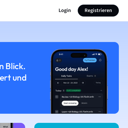
Login
Registrieren
n Blick.
iert und