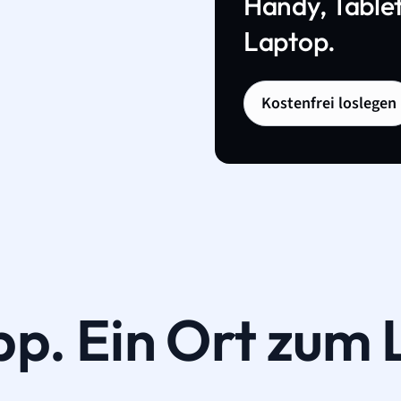
Handy, Tablet
Laptop.
Kostenfrei loslegen
pp. Ein Ort zum 