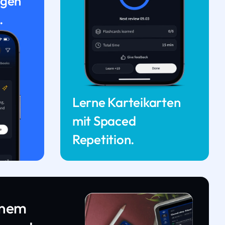
ngen
.
Lerne Karteikarten
mit Spaced
Repetition.
inem