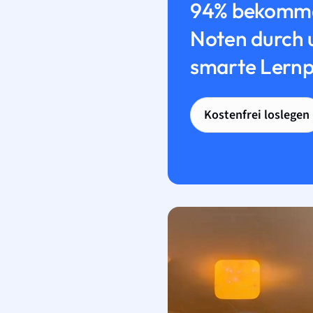
94% bekomme
Noten durch 
smarte Lernp
Kostenfrei loslegen