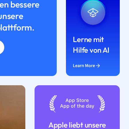
n bessere
unsere
lattform.
Lerne mit
Hilfe von AI
Learn More
Apple liebt unsere