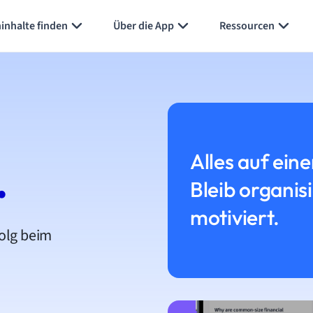
inhalte finden
Über die App
Ressourcen
Alles auf eine
.
Bleib organis
motiviert.
folg beim