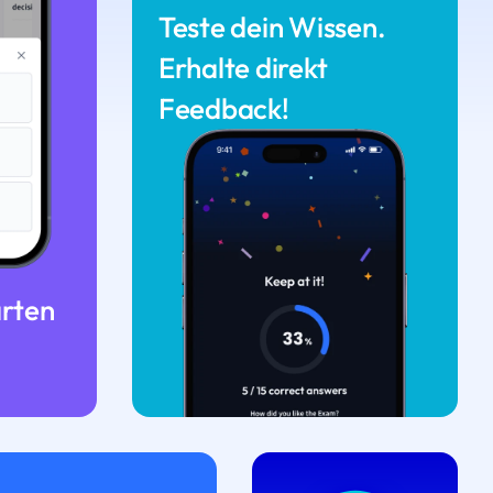
Teste dein Wissen.
Erhalte direkt
Feedback!
arten