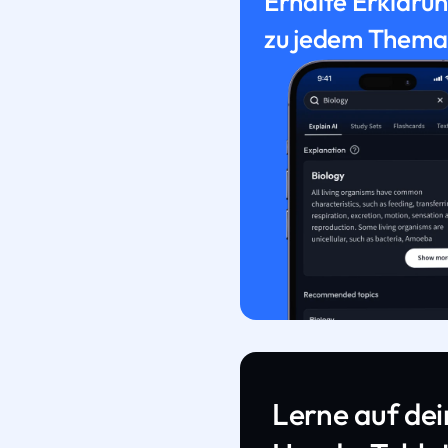
Erhalte Erkläru
zu jedem Thema
Lerne auf de