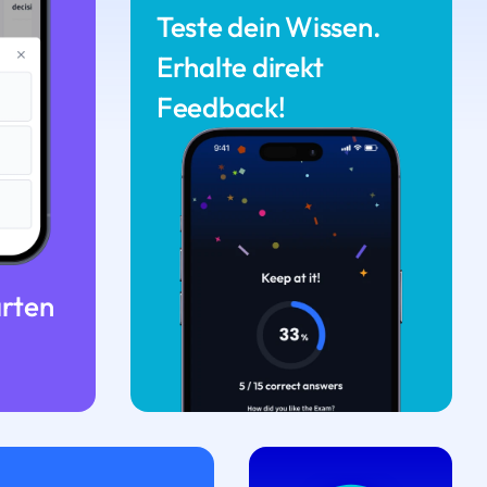
Teste dein Wissen.
Erhalte direkt
Feedback!
arten