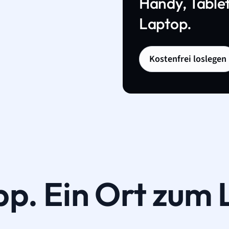
Handy, Tablet
Laptop.
Kostenfrei loslegen
pp. Ein Ort zum 