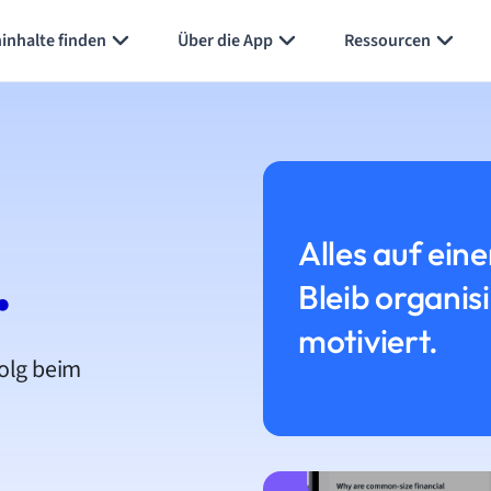
inhalte finden
Über die App
Ressourcen
Alles auf eine
.
Bleib organis
motiviert.
folg beim