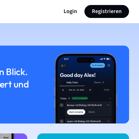
Login
Registrieren
n Blick.
iert und