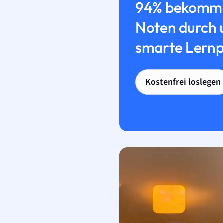
94% bekomme
Noten durch 
smarte Lernp
Kostenfrei loslegen