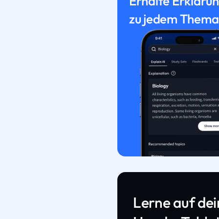
Erhalte Erkläru
zu jedem Thema
Lerne auf de