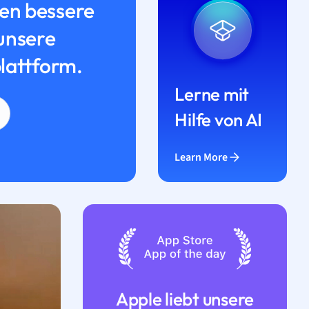
n bessere
unsere
lattform.
Lerne mit
Hilfe von AI
Learn More
Apple liebt unsere