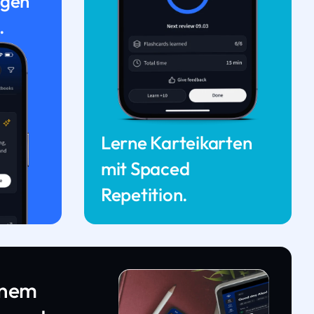
ngen
.
Lerne Karteikarten
mit Spaced
Repetition.
inem