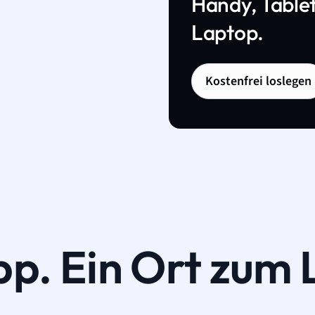
Handy, Tablet
Laptop.
Kostenfrei loslegen
pp. Ein Ort zum 