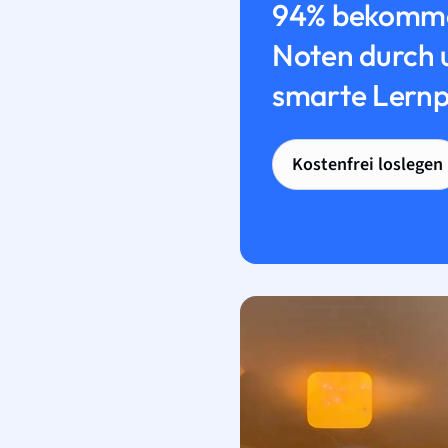
94% bekomme
Noten durch 
smarte Lernp
Kostenfrei loslegen