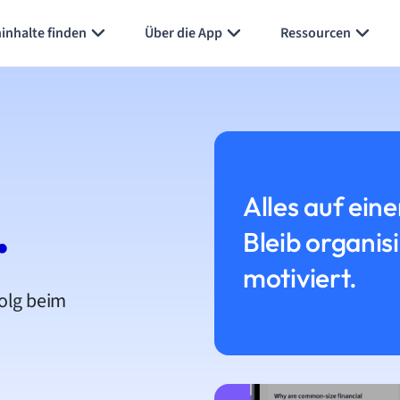
inhalte finden
Über die App
Ressourcen
Alles auf eine
.
Bleib organis
motiviert.
folg beim