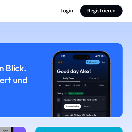
Login
Registrieren
n Blick.
iert und