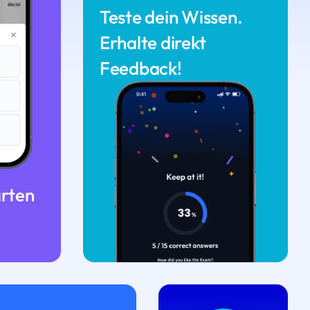
Teste dein Wissen.
Erhalte direkt
Feedback!
arten