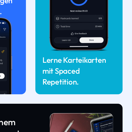
ngen
.
Lerne Karteikarten
mit Spaced
Repetition.
inem