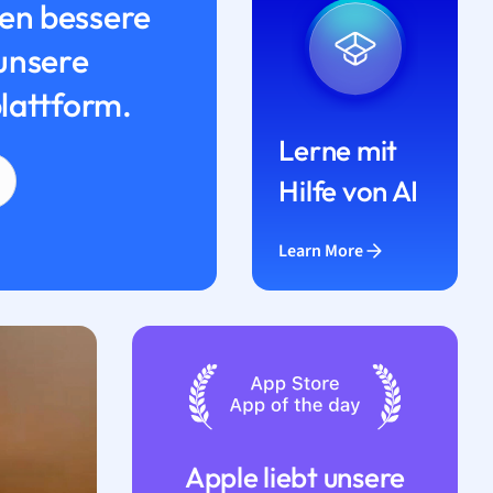
n bessere
unsere
lattform.
Lerne mit
Hilfe von AI
Learn More
Apple liebt unsere