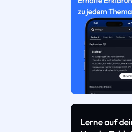
Erhalte Erkläru
zu jedem Thema
Lerne auf de