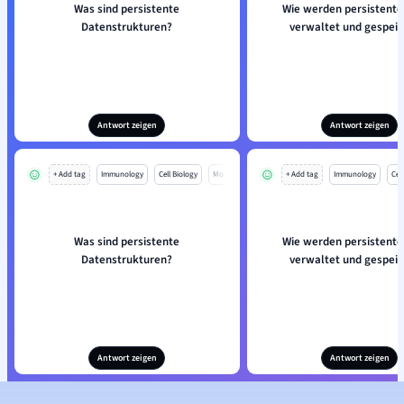
Was sind persistente
Wie werden persistente
Datenstrukturen?
verwaltet und gespeic
Antwort zeigen
Antwort zeigen
+ Add tag
Immunology
Cell Biology
Mo
+ Add tag
Immunology
Cell
Was sind persistente
Wie werden persistente
Datenstrukturen?
verwaltet und gespeic
Antwort zeigen
Antwort zeigen