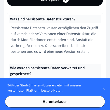
Was sind persistente Datenstrukturen?
Persistente Datenstrukturen ermöglichen den Zugriff
auf verschiedene Versionen einer Datenstruktur, die
durch Modifikationen entstanden sind. Anstatt die
vorherige Version zu überschreiben, bleibt sie
bestehen und es wird eine neue Version erstellt.
Wie werden persistente Daten verwaltet und
gespeichert?
Persistente Datenstrukturen erfassen jede Änderung
94% der StudySmarter-Nutzer erzielen mit unserer
als neue Version und halten Zeiger oder Referenzen
kostenlosen Plattform bessere Noten.
auf ältere Versionen. Sie nutzen den Speicher
effizient, da nur die geänderten Teile dupliziert
Herunterladen
werden müssen.