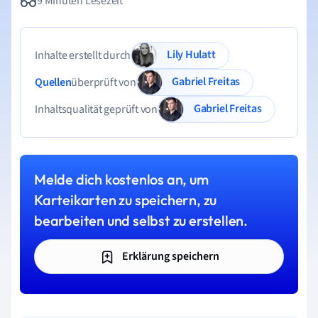
9 Minuten Lesezeit
Lily Hulatt
Inhalte erstellt durch
Gabriel Freitas
Quellen
überprüft von
Gabriel Freitas
Inhaltsqualität geprüft von
Melde dich kostenlos an, um
Karteikarten zu speichern, zu
bearbeiten und selbst zu erstellen.
Erklärung speichern