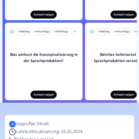
Antwort zeigen
Antwort zeigen
+ Add tag
Immunology
Cell Biology
Mo
+ Add tag
Immunology
Cell
Was umfasst die Konzeptualisierung in
Welches Gehirnareal is
der Sprachproduktion?
Sprachproduktion verantw
Antwort zeigen
Antwort zeigen
Geprüfter Inhalt
Letzte Aktualisierung: 16.05.2024