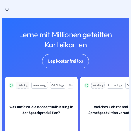
Lerne mit Millionen geteilten
Karteikarten
Leg kostenfrei los
+ Add tag
Immunology
Cell Biology
Mo
+ Add tag
Immunology
Cell
Was umfasst die Konzeptualisierung in
Welches Gehirnareal is
der Sprachproduktion?
Sprachproduktion verantw