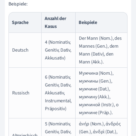
Beispiele:
Anzahl der
Sprache
Beispiele
Kasus
Der Mann (Nom.), des
4 (Nominativ,
Mannes (Gen.), dem
Deutsch
Genitiv, Dativ,
Mann (Dativ), den
Akkusativ)
Mann (Akk.).
Мужчина (Nom.),
6 (Nominativ,
мужчины (Gen.),
Genitiv, Dativ,
мужчине (Dat.),
Russisch
Akkusativ,
мужчину (Akk.),
Instrumental,
мужчиной (Instr.), о
Präpositiv)
мужчине (Präp.).
5 (Nominativ,
ἀνήρ (Nom.), ἀνδρός
Genitiv, Dativ,
(Gen.), ἀνδρὶ (Dat.),
Altgriechisch