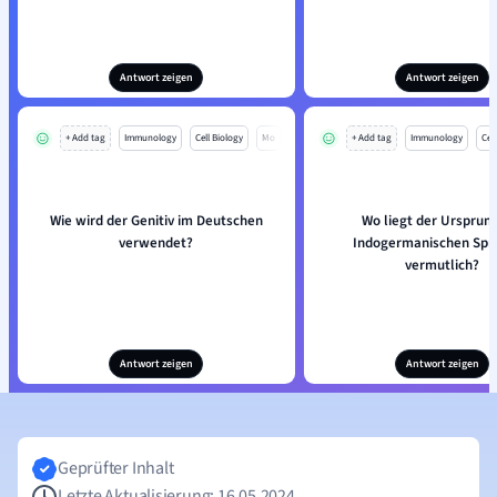
Antwort zeigen
Antwort zeigen
+ Add tag
Immunology
Cell Biology
Mo
+ Add tag
Immunology
Cell
Wie wird der Genitiv im Deutschen
Wo liegt der Ursprun
verwendet?
Indogermanischen Spr
vermutlich?
Antwort zeigen
Antwort zeigen
Geprüfter Inhalt
Letzte Aktualisierung: 16.05.2024