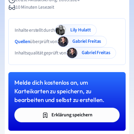
10 Minuten Lesezeit
Lily Hulatt
Inhalte erstellt durch
Gabriel Freitas
Quellen
überprüft von
Gabriel Freitas
Inhaltsqualität geprüft von
Melde dich kostenlos an, um
Karteikarten zu speichern, zu
bearbeiten und selbst zu erstellen.
Erklärung speichern