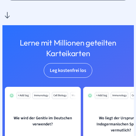
Lerne mit Millionen geteilten
Karteikarten
Leg kostenfrei los
+ Add tag
Immunology
Cell Biology
Mo
+ Add tag
Immunology
Cell
Wie wird der Genitiv im Deutschen
Wo liegt der Ursprun
verwendet?
Indogermanischen Spr
vermutlich?