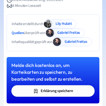
8 Minuten Lesezeit
Lily Hulatt
Inhalte erstellt durch
Gabriel Freitas
Quellen
überprüft von
Gabriel Freitas
Inhaltsqualität geprüft von
Melde dich kostenlos an, um
Karteikarten zu speichern, zu
bearbeiten und selbst zu erstellen.
Erklärung speichern