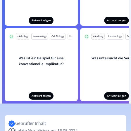
Antwort zeigen
Antwort zeigen
+ Add tag
Immunology
Cell Biology
Mo
+ Add tag
Immunology
Cell
Was ist ein Beispiel für eine
Was untersucht die Sem
konventionelle Implikatur?
Antwort zeigen
Antwort zeigen
Geprüfter Inhalt
Letzte Aktualisierung: 16.05.2024