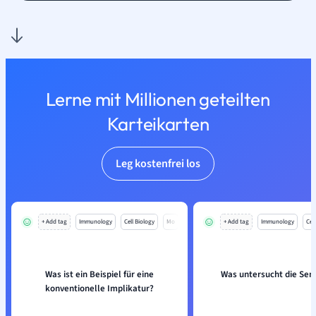
Lerne mit Millionen geteilten
Karteikarten
Leg kostenfrei los
+ Add tag
Immunology
Cell Biology
Mo
+ Add tag
Immunology
Cell
Was ist ein Beispiel für eine
Was untersucht die Sem
konventionelle Implikatur?