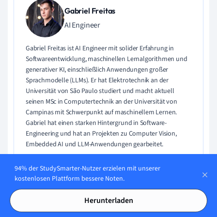
Gabriel Freitas
AI Engineer
Gabriel Freitas ist AI Engineer mit solider Erfahrung in
Softwareentwicklung, maschinellen Lernalgorithmen und
generativer KI, einschließlich Anwendungen großer
Sprachmodelle (LLMs). Er hat Elektrotechnik an der
Universität von São Paulo studiert und macht aktuell
seinen MSc in Computertechnik an der Universität von
Campinas mit Schwerpunkt auf maschinellem Lernen.
Gabriel hat einen starken Hintergrund in Software-
Engineering und hat an Projekten zu Computer Vision,
Embedded AI und LLM-Anwendungen gearbeitet.
Lerne Gabriel kennen
94% der StudySmarter-Nutzer erzielen mit unserer
kostenlosen Plattform bessere Noten.
Herunterladen