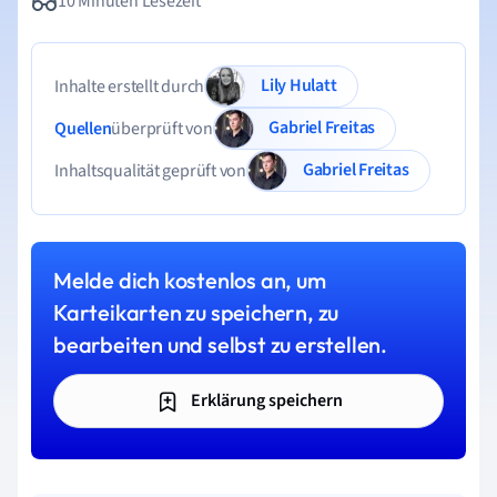
10 Minuten Lesezeit
Lily Hulatt
Inhalte erstellt durch
Gabriel Freitas
Quellen
überprüft von
Gabriel Freitas
Inhaltsqualität geprüft von
Melde dich kostenlos an, um
Karteikarten zu speichern, zu
bearbeiten und selbst zu erstellen.
Erklärung speichern