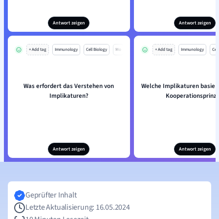
Antwort zeigen
Antwort zeigen
+ Add tag
Immunology
Cell Biology
Mo
+ Add tag
Immunology
Cell
Was erfordert das Verstehen von
Welche Implikaturen basier
Implikaturen?
Kooperationsprinzi
Antwort zeigen
Antwort zeigen
Geprüfter Inhalt
Letzte Aktualisierung: 16.05.2024