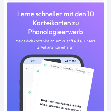
Lerne schneller mit den 10
Karteikarten zu
Phonologieerwerb
Melde dich kostenlos an, um Zugriff auf all unsere
Karteikarten zu erhalten.