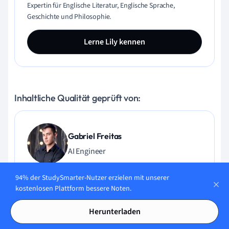
Expertin für Englische Literatur, Englische Sprache,
Geschichte und Philosophie.
Lerne Lily kennen
Inhaltliche Qualität geprüft von:
Gabriel Freitas
AI Engineer
Gabriel Freitas ist AI Engineer mit solider Erfahrung in
94% der StudySmarter-Nutzer erzielen mit unserer
Softwareentwicklung, maschinellen Lernalgorithmen und
kostenlosen Plattform bessere Noten.
generativer KI, einschließlich Anwendungen großer
Sprachmodelle (LLMs). Er hat Elektrotechnik an der
Herunterladen
Universität von São Paulo studiert und macht aktuell