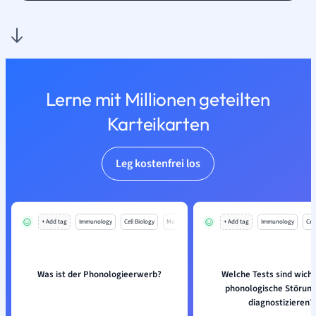
Lerne mit Millionen geteilten
Karteikarten
Leg kostenfrei los
+ Add tag
Immunology
Cell Biology
Mo
+ Add tag
Immunology
Cell
Was ist der Phonologieerwerb?
Welche Tests sind wich
phonologische Störung
diagnostizieren?