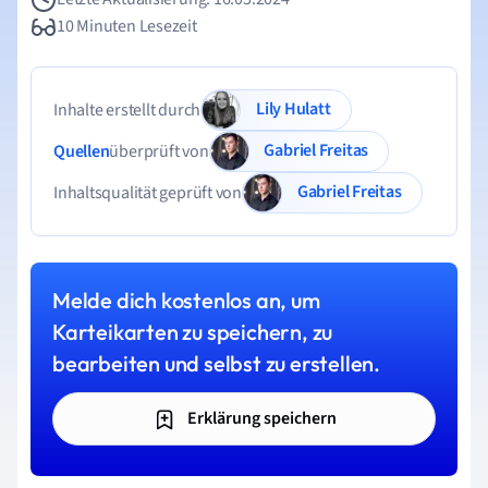
10 Minuten Lesezeit
Lily Hulatt
Inhalte erstellt durch
Gabriel Freitas
Quellen
überprüft von
Gabriel Freitas
Inhaltsqualität geprüft von
Melde dich kostenlos an, um
Karteikarten zu speichern, zu
bearbeiten und selbst zu erstellen.
Erklärung speichern