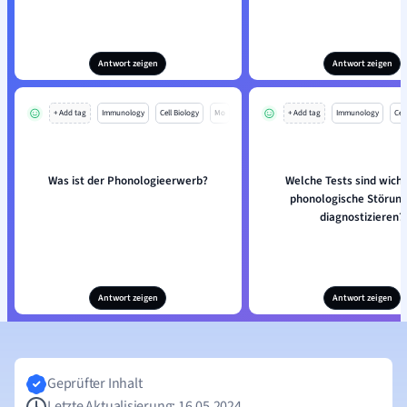
Antwort zeigen
Antwort zeigen
+ Add tag
Immunology
Cell Biology
Mo
+ Add tag
Immunology
Cell
Was ist der Phonologieerwerb?
Welche Tests sind wich
phonologische Störung
diagnostizieren?
Antwort zeigen
Antwort zeigen
Geprüfter Inhalt
Letzte Aktualisierung: 16.05.2024