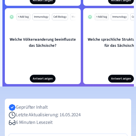
Antwort zeigen
Antwort zeigen
+ Add tag
Immunology
Cell Biology
Mo
+ Add tag
Immunology
Cell
Welche Völkerwanderung beeinflusste
Welche sprachliche Struktur 
das Sächsische?
für das Sächsische
Antwort zeigen
Antwort zeigen
Geprüfter Inhalt
Letzte Aktualisierung: 16.05.2024
6 Minuten Lesezeit