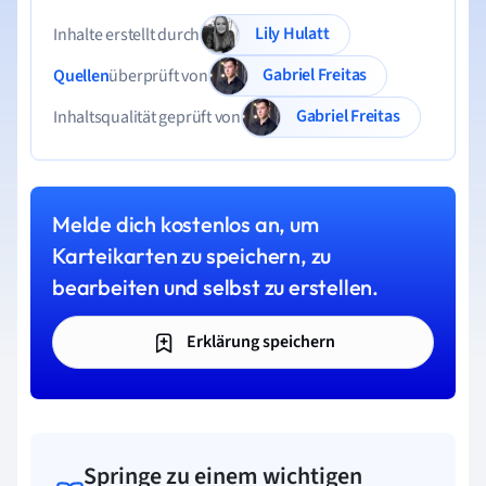
Lily Hulatt
Inhalte erstellt durch
Gabriel Freitas
Quellen
überprüft von
Gabriel Freitas
Inhaltsqualität geprüft von
Melde dich kostenlos an, um
Karteikarten zu speichern, zu
bearbeiten und selbst zu erstellen.
Erklärung speichern
Springe zu einem wichtigen