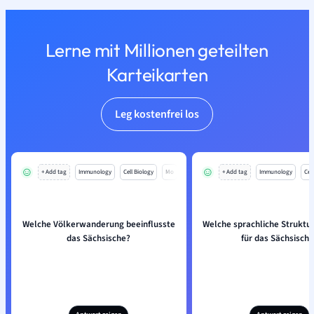
Lerne mit Millionen geteilten
Karteikarten
Leg kostenfrei los
+ Add tag
Immunology
Cell Biology
Mo
+ Add tag
Immunology
Cell
Welche Völkerwanderung beeinflusste
Welche sprachliche Struktur 
das Sächsische?
für das Sächsische