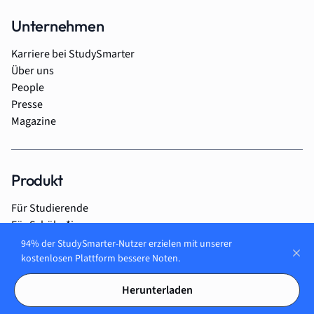
Unternehmen
Karriere bei StudySmarter
Über uns
People
Presse
Magazine
Produkt
Für Studierende
Für Schüler*innen
Für Auszubildende
94% der StudySmarter-Nutzer erzielen mit unserer
Für Unternehmen
kostenlosen Plattform bessere Noten.
Für Lehrer*innen
Herunterladen
Für Eltern