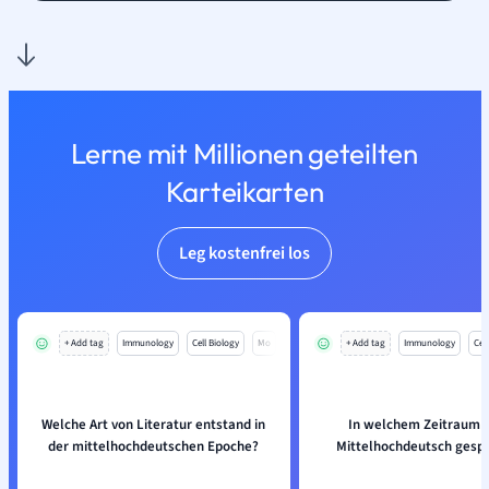
Lerne mit Millionen geteilten
Karteikarten
Leg kostenfrei los
+ Add tag
Immunology
Cell Biology
Mo
+ Add tag
Immunology
Cell
Welche Art von Literatur entstand in
In welchem Zeitraum 
der mittelhochdeutschen Epoche?
Mittelhochdeutsch gesp