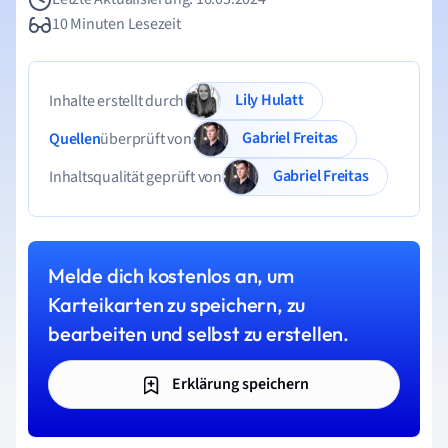
10 Minuten Lesezeit
Lily Hulatt
Inhalte erstellt durch
Gabriel Freitas
Quellen
überprüft von
Gabriel Freitas
Inhaltsqualität geprüft von
Melde dich kostenlos an, um
Karteikarten zu speichern, zu
bearbeiten und selbst zu erstellen.
Erklärung speichern