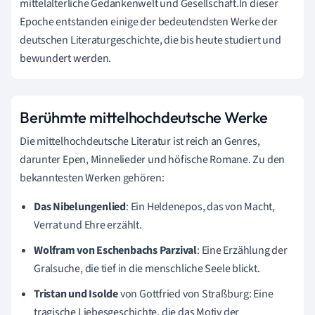
mittelalterliche Gedankenwelt und Gesellschaft.In dieser
Epoche entstanden einige der bedeutendsten Werke der
deutschen Literaturgeschichte, die bis heute studiert und
bewundert werden.
Berühmte mittelhochdeutsche Werke
Die mittelhochdeutsche Literatur ist reich an Genres,
darunter Epen, Minnelieder und höfische Romane. Zu den
bekanntesten Werken gehören:
Das Nibelungenlied
: Ein Heldenepos, das von Macht,
Verrat und Ehre erzählt.
Wolfram von Eschenbachs Parzival
: Eine Erzählung der
Gralsuche, die tief in die menschliche Seele blickt.
Tristan und Isolde
von Gottfried von Straßburg: Eine
tragische Liebesgeschichte, die das Motiv der