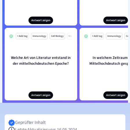
Antwort zeigen
Antwort zeigen
+ Add tag
Immunology
Cell Biology
Mo
+ Add tag
Immunology
Cell
Welche Art von Literatur entstand in
In welchem Zeitraum 
der mittelhochdeutschen Epoche?
Mittelhochdeutsch gesp
Antwort zeigen
Antwort zeigen
Geprüfter Inhalt
Letzte Aktualisierung: 16.05.2024