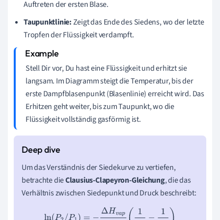
Auftreten der ersten Blase.
Taupunktlinie:
Zeigt das Ende des Siedens, wo der letzte
Tropfen der Flüssigkeit verdampft.
Stell Dir vor, Du hast eine Flüssigkeit und erhitzt sie
langsam. Im Diagramm steigt die Temperatur, bis der
erste Dampfblasenpunkt (Blasenlinie) erreicht wird. Das
Erhitzen geht weiter, bis zum Taupunkt, wo die
Flüssigkeit vollständig gasförmig ist.
Um das Verständnis der Siedekurve zu vertiefen,
betrachte die
Clausius-Clapeyron-Gleichung
, die das
Verhältnis zwischen Siedepunkt und Druck beschreibt:
ln
(
P
2
/
P
1
)
=
−
Δ
H
v
a
p
R
(
1
T
2
−
1
T
1
)