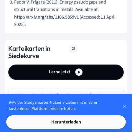
Fedor V. Prigara (2011). Energy pseudogaps and
structural transitions in metals. Available at:
http://arxiv.org/abs/1106.5859v1
(Accessed: 11 April
2025).
Karteikarten in
22
Siedekurve
Lerne jetzt
Welche Achsenbeschriftung ist typisch für eine
Siedekurve?
94% der StudySmarter-Nutzer erzielen mit unserer
kostenlosen Plattform bessere Noten.
Temperatur (vertikal) und Druck (horizontal).
Herunterladen