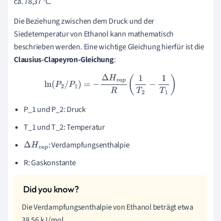
ca. 78,37 °C.
Die Beziehung zwischen dem Druck und der
Siedetemperatur von Ethanol kann mathematisch
beschrieben werden. Eine wichtige Gleichung hierfür ist die
Clausius-Clapeyron-Gleichung
:
ln
(
P
2
/
P
1
)
=
−
Δ
H
v
a
p
R
(
1
T
2
−
1
T
1
)
P_1 und P_2: Druck
T_1 und T_2: Temperatur
: Verdampfungsenthalpie
Δ
H
v
a
p
R: Gaskonstante
Die Verdampfungsenthalpie von Ethanol beträgt etwa
38,56 kJ/mol.