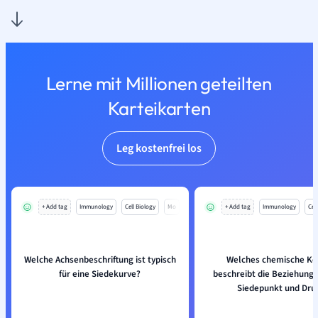
Lerne mit Millionen geteilten
Karteikarten
Leg kostenfrei los
+ Add tag
Immunology
Cell Biology
Mo
+ Add tag
Immunology
Cell
Welche Achsenbeschriftung ist typisch
Welches chemische Ko
für eine Siedekurve?
beschreibt die Beziehung
Siedepunkt und Dru