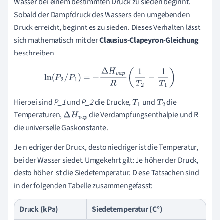
Wasser bei einem bestimmten Druck zu sieden beginnt.
Sobald der Dampfdruck des Wassers den umgebenden
Druck erreicht, beginnt es zu sieden. Dieses Verhalten lässt
sich mathematisch mit der
Clausius-Clapeyron-Gleichung
beschreiben:
ln
(
P
2
/
P
1
)
=
−
Δ
H
v
a
p
R
(
1
T
2
−
1
T
1
)
Hierbei sind
P_1
und
P_2
die Drucke,
und
die
T
1
T
2
Temperaturen,
die Verdampfungsenthalpie und R
Δ
H
v
a
p
die universelle Gaskonstante.
Je niedriger der Druck, desto niedriger ist die Temperatur,
bei der Wasser siedet. Umgekehrt gilt: Je höher der Druck,
desto höher ist die Siedetemperatur. Diese Tatsachen sind
in der folgenden Tabelle zusammengefasst:
Druck (kPa)
Siedetemperatur (C°)