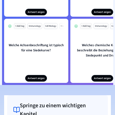
Antwort zeigen
Antwort zeigen
+ Add tag
Immunology
Cell Biology
Mo
+ Add tag
Immunology
Cell
Welche Achsenbeschriftung ist typisch
Welches chemische Ko
für eine Siedekurve?
beschreibt die Beziehung
Siedepunkt und Dru
Antwort zeigen
Antwort zeigen
Springe zu einem wichtigen
Kapitel