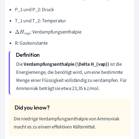
P_1 und P_2: Druck
T_1 und T_2: Temperatur
: Verdampfungsenthalpie
Δ
H
v
a
p
R: Gaskonstante
Die
Verdampfungsenthalpie (\Delta H_{vap})
ist die
Energiemenge, die benötigt wird, um eine bestimmte
Menge einer Flüssigkeit vollständig zu verdampfen. Für
Ammoniak beträgt sie etwa 23,35 kJ/mol.
Die niedrige Verdampfungsenthalpie von Ammoniak
macht es zu einem effektiven Kältemittel.