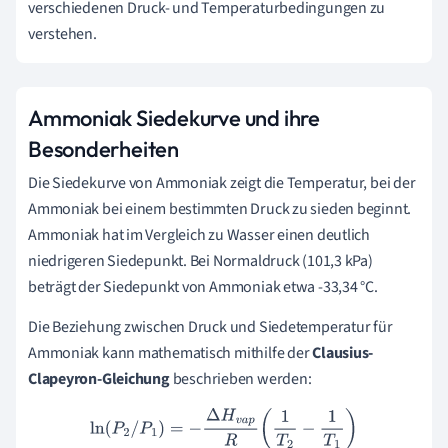
verschiedenen Druck- und Temperaturbedingungen zu
verstehen.
Ammoniak Siedekurve und ihre
Besonderheiten
Die Siedekurve von Ammoniak zeigt die Temperatur, bei der
Ammoniak bei einem bestimmten Druck zu sieden beginnt.
Ammoniak hat im Vergleich zu Wasser einen deutlich
niedrigeren Siedepunkt. Bei Normaldruck (101,3 kPa)
beträgt der Siedepunkt von Ammoniak etwa -33,34 °C.
Die Beziehung zwischen Druck und Siedetemperatur für
Ammoniak kann mathematisch mithilfe der
Clausius-
Clapeyron-Gleichung
beschrieben werden:
ln
(
P
2
/
P
1
)
=
−
Δ
H
v
a
p
R
(
1
T
2
−
1
T
1
)