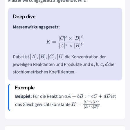
Massenwirkungsgesetz angewendet wird:
Massenwirkungsgesetz:
K
=
[
C
]
c
×
[
D
]
d
[
A
]
a
×
[
B
]
b
Dabei ist
die Konzentration der
[
A
]
,
[
B
]
,
[
C
]
,
[
D
]
jeweiligen Reaktanten und Produkte und
die
a
,
b
,
c
,
d
stöchiometrischen Koeffizienten.
Beispiel:
Für die Reaktion
ist
a
A
+
b
B
⇌
c
C
+
d
D
das Gleichgewichtskonstante
.
K
=
[
C
]
c
×
[
D
]
d
[
A
]
a
×
[
B
]
b