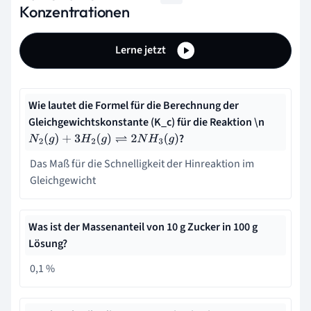
Konzentrationen
Lerne jetzt
Wie lautet die Formel für die Berechnung der
Gleichgewichtskonstante (K_c) für die Reaktion \n
?
N
2
(
g
)
+
3
H
2
(
g
)
⇌
2
N
H
3
(
g
)
Das Maß für die Schnelligkeit der Hinreaktion im
Gleichgewicht
Was ist der Massenanteil von 10 g Zucker in 100 g
Lösung?
0,1 %