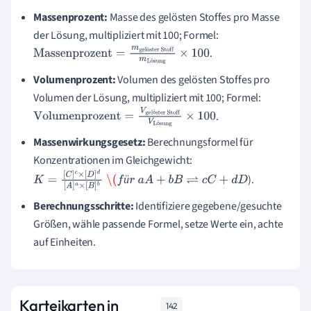
Massenprozent:
Masse des gelösten Stoffes pro Masse
der Lösung, multipliziert mit 100; Formel:
.
ö
Massenprozent
=
m
gelöster
ö
Stoff
m
Lösung
×
100
Volumenprozent:
Volumen des gelösten Stoffes pro
Volumen der Lösung, multipliziert mit 100; Formel:
.
ö
Volumenprozent
=
V
gelöster
ö
Stoff
V
Lösung
×
100
Massenwirkungsgesetz:
Berechnungsformel für
Konzentrationen im Gleichgewicht:
).
ü
K
=
[
C
]
c
×
[
D
]
d
[
A
]
a
×
[
B
]
b
\(
f
ü
r
a
A
+
b
B
⇌
c
C
+
d
D
Berechnungsschritte:
Identifiziere gegebene/gesuchte
Größen, wähle passende Formel, setze Werte ein, achte
auf Einheiten.
Karteikarten in
142