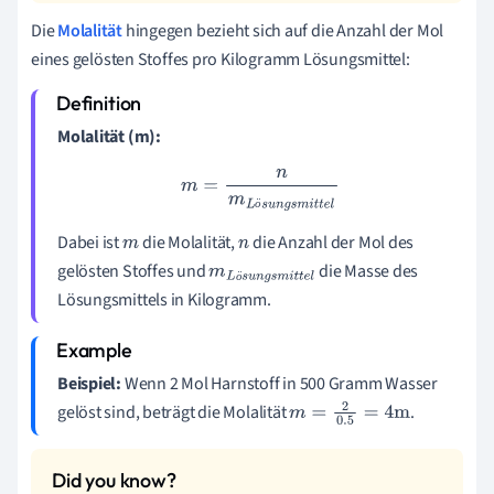
Die
Molalität
hingegen bezieht sich auf die Anzahl der Mol
eines gelösten Stoffes pro Kilogramm Lösungsmittel:
Molalität (m):
m
=
n
m
L
ö
s
u
n
g
s
m
i
t
t
e
l
ö
Dabei ist
die Molalität,
die Anzahl der Mol des
m
n
gelösten Stoffes und
die Masse des
m
L
ö
s
u
n
g
s
m
i
t
t
ö
Lösungsmittels in Kilogramm.
e
l
Beispiel:
Wenn 2 Mol Harnstoff in 500 Gramm Wasser
gelöst sind, beträgt die Molalität
.
m
=
2
0.5
=
4
m