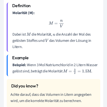
Molarität (M):
M
=
n
V
Dabei ist
die Molarität,
die Anzahl der Mol des
M
n
gelösten Stoffes und
das Volumen der Lösung in
V
Litern.
Beispiel:
Wenn 3 Mol Natriumchlorid in 2 Litern Wasser
gelöst sind, beträgt die Molarität
.
M
=
3
2
=
1.5
M
Achte darauf, dass das Volumen in Litern angegeben
wird, um die korrekte Molarität zu berechnen.