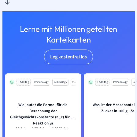
Lerne mit Millionen geteilten
Karteikarten
Leg kostenfrei los
+ Add tag
Immunology
Cell Biology
Mo
+ Add tag
Immunology
Cell
Wie lautet die Formel für die
Was ist der Massenanteil 
Berechnung der
Zucker in 100 g Lös
Gleichgewichtskonstante (K_c) für die
Reaktion \n
?
N
2
(
g
)
+
3
H
2
(
g
)
⇌
2
N
H
3
(
g
)