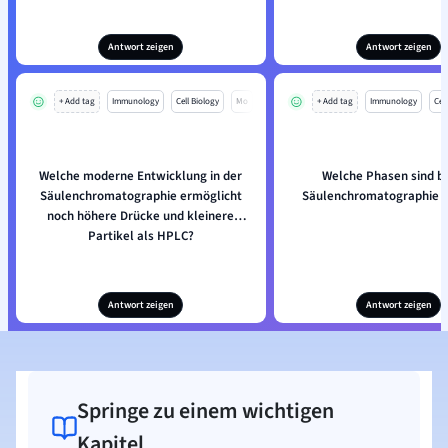
Antwort zeigen
Antwort zeigen
+ Add tag
Immunology
Cell Biology
Mo
+ Add tag
Immunology
Cell
Welche moderne Entwicklung in der
Welche Phasen sind be
Säulenchromatographie ermöglicht
Säulenchromatographie be
noch höhere Drücke und kleinere
Partikel als HPLC?
Antwort zeigen
Antwort zeigen
Springe zu einem wichtigen
Kapitel