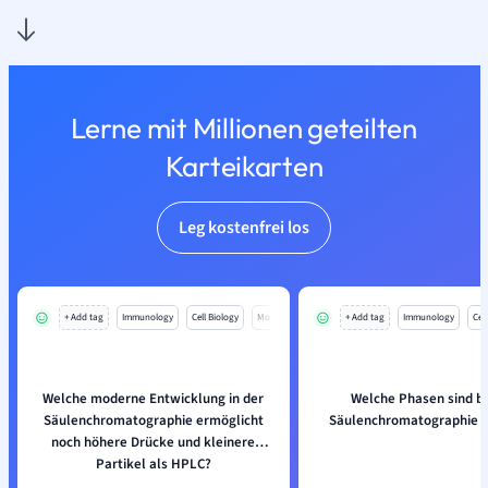
Lerne mit Millionen geteilten
Karteikarten
Leg kostenfrei los
+ Add tag
Immunology
Cell Biology
Mo
+ Add tag
Immunology
Cell
Welche moderne Entwicklung in der
Welche Phasen sind be
Säulenchromatographie ermöglicht
Säulenchromatographie be
noch höhere Drücke und kleinere
Partikel als HPLC?